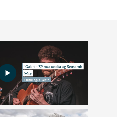
‘Gabh’ - EP nua seolta ag Seosamh
Mac
Cultúr agus Ealaín