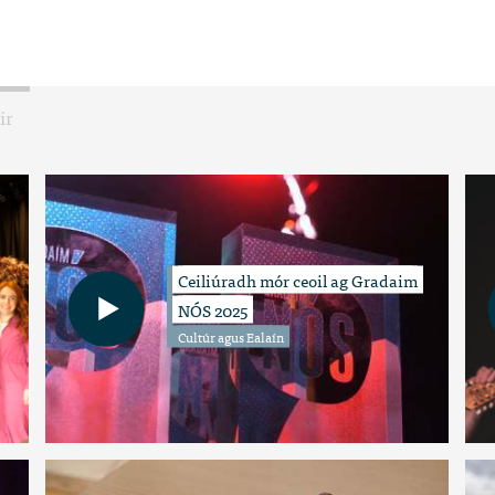
ir
Ceiliúradh mór ceoil ag Gradaim
NÓS 2025
Cultúr agus Ealaín