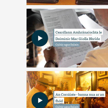
Ceardlann Amhránaíochta le
Doiminic Mac Giolla Bhríde
Cultúr agus Ealaín
An Corráiste - banna nua ar an
fhód
Cultúr agus Ealaín