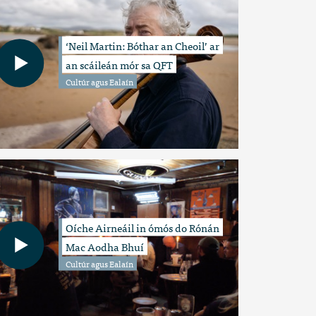
‘Neil Martin: Bóthar an Cheoil’ ar
an scáileán mór sa QFT
Cultúr agus Ealaín
Oíche Airneáil in ómós do Rónán
Mac Aodha Bhuí
Cultúr agus Ealaín