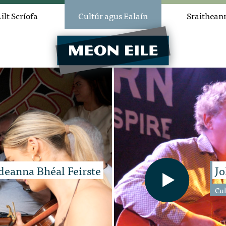
ilt Scríofa
Cultúr agus Ealaín
Sraithean
ideanna Bhéal Feirste
Jo
Cul