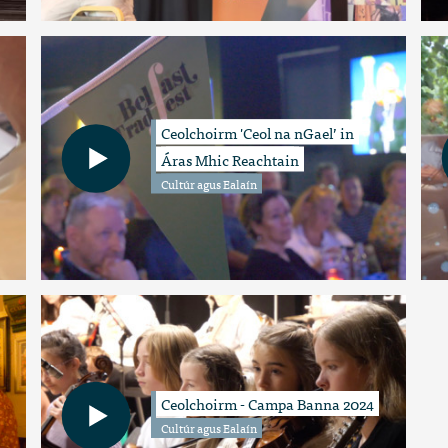
Ceolchoirm 'Ceol na nGael’ in
Áras Mhic Reachtain
Cultúr agus Ealaín
Ceolchoirm - Campa Banna 2024
Cultúr agus Ealaín