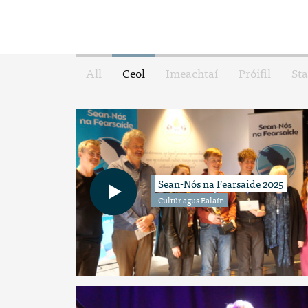
All
Ceol
Imeachtaí
Próifil
Sta
Sean-Nós na Fearsaide 2025
Cultúr agus Ealaín