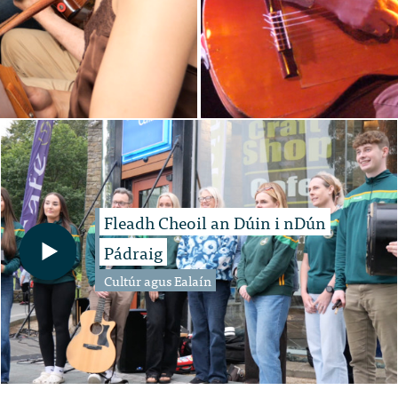
Fleadh Cheoil an Dúin i nDún
Pádraig
Cultúr agus Ealaín