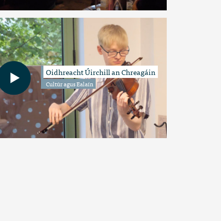
Oidhreacht Úirchill an Chreagáin
Cultúr agus Ealaín