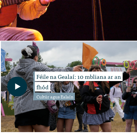
Féile na Gealaí: 10 mbliana ar an
fhód
Cultúr agus Ealaín