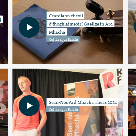
Ceardlann cheoil
i
d’fhoghlaimeoirí Gaeilge in Ard
Mhacha
Cultúr agus Ealaín
Sean-Nós Ard Mhacha Theas 2024
Cultúr agus Ealaín