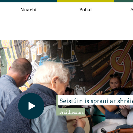
Nuacht
Pobal
A
Seisiúin is spraoi ar shrá
Sraitheanna