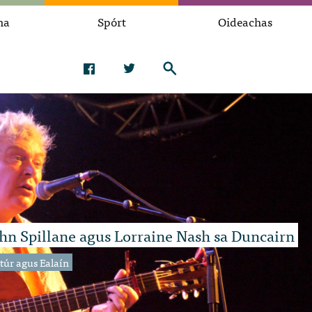
na
Spórt
Oideachas
hn Spillane agus Lorraine Nash sa Duncairn
túr agus Ealaín