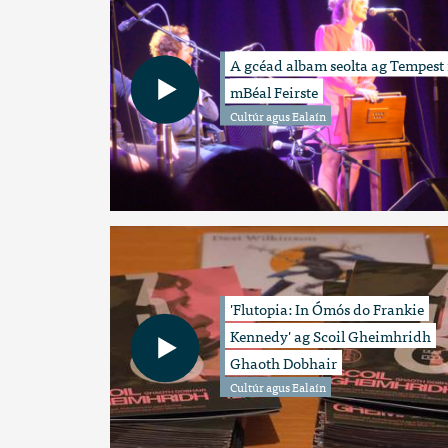
A gcéad albam seolta ag Tempest 
mBéal Feirste
Cultúr agus Ealaín
'Flutopia: In Ómós do Frankie
Kennedy' ag Scoil Gheimhridh
Ghaoth Dobhair
Cultúr agus Ealaín