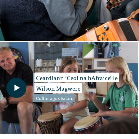
Ceardlann ‘Ceol na hAfraice’ le
Wilson Magwere
Cultúr agus Ealaín