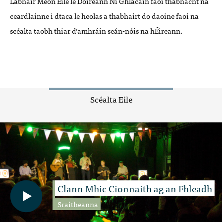
Labhair Meon Eile le Doireann Ni Ghlacáin faoi thábhacht na
ceardlainne i dtaca le heolas a thabhairt do daoine faoi na
scéalta taobh thiar d’amhráin seán-nóis na hÉireann.
Scéalta Eile
Clann Mhic Cionnaith ag an Fhleadh
Sraitheanna