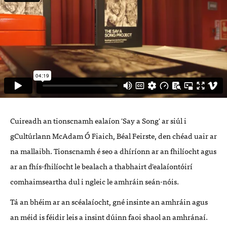
Cuireadh an tionscnamh ealaíon 'Say a Song' ar siúl i
gCultúrlann McAdam Ó Fiaich, Béal Feirste, den chéad uair ar
na mallaibh. Tionscnamh é seo a dhíríonn ar an fhilíocht agus
ar an fhís-fhilíocht le bealach a thabhairt d'ealaíontóirí
comhaimseartha dul i ngleic le amhráin seán-nóis.
Tá an bhéim ar an scéalaíocht, gné insinte an amhráin agus
an méid is féidir leis a insint dúinn faoi shaol an amhránaí.