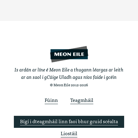
Is ardán ar líne é Meon Eile a thugann léargas ar leith
ar an saol i gCúige Uladh agus níos faide i gcéin
© Meon Eile 2012-2026
Fúinn
Teagmháil
Bígí i dteagmháil linn faoi bhur gcuid scéalta
Liostáil