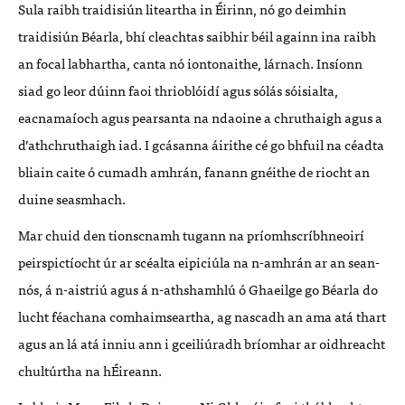
Sula raibh traidisiún liteartha in Éirinn, nó go deimhin
traidisiún Béarla, bhí cleachtas saibhir béil againn ina raibh
an focal labhartha, canta nó iontonaithe, lárnach. Insíonn
siad go leor dúinn faoi thrioblóidí agus sólás sóisialta,
eacnamaíoch agus pearsanta na ndaoine a chruthaigh agus a
d’athchruthaigh iad. I gcásanna áirithe cé go bhfuil na céadta
bliain caite ó cumadh amhrán, fanann gnéithe de riocht an
duine seasmhach.
Mar chuid den tionscnamh tugann na príomhscríbhneoirí
peirspictíocht úr ar scéalta eipiciúla na n-amhrán ar an sean-
nós, á n-aistriú agus á n-athshamhlú ó Ghaeilge go Béarla do
lucht féachana comhaimseartha, ag nascadh an ama atá thart
agus an lá atá inniu ann i gceiliúradh bríomhar ar oidhreacht
chultúrtha na hÉireann.