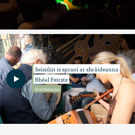
Seisiúin is spraoi ar shráideanna
Bhéal Feirste
Sraitheanna