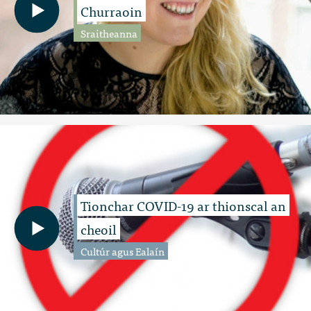
Churraoin
Sraitheanna
Tionchar COVID-19 ar thionscal an
cheoil
Cultúr agus Ealaín