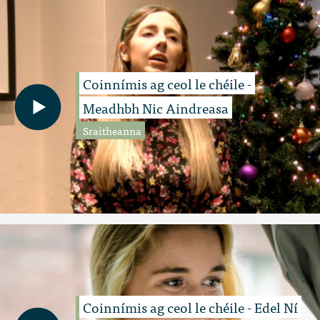
Coinnímis ag ceol le chéile -
Meadhbh Nic Aindreasa
Sraitheanna
Coinnímis ag ceol le chéile - Edel Ní