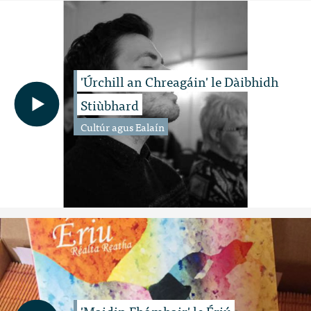
'Úrchill an Chreagáin' le Dàibhidh
Stiùbhard
Cultúr agus Ealaín
'Maidin Fhómhair' le Ériú