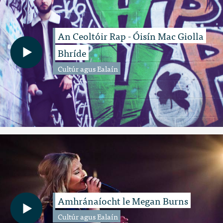
An Ceoltóir Rap - Óisín Mac Giolla
Bhríde
Cultúr agus Ealaín
Amhránaíocht le Megan Burns
Cultúr agus Ealaín