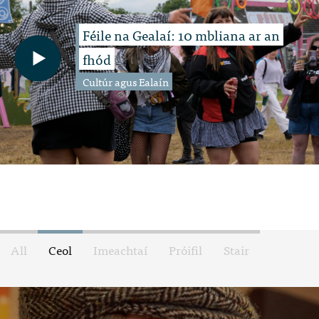
Féile na Gealaí: 10 mbliana ar an
fhód
Cultúr agus Ealaín
All
Ceol
Imeachtaí
Próifil
Stair