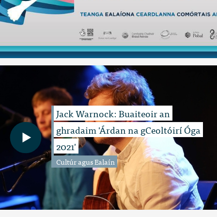
Jack Warnock: Buaiteoir an
ghradaim 'Árdan na gCeoltóirí Óga
2021'
Cultúr agus Ealaín