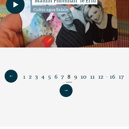
Cultúr agus Ealaín
1
2
3
4
5
6
7
8
9
10
11
12
16
17
…