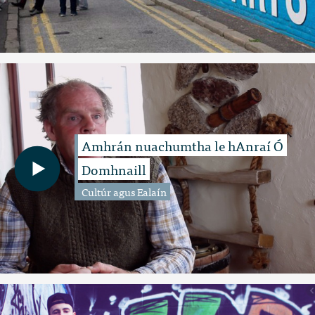
Amhrán nuachumtha le hAnraí Ó
Domhnaill
Cultúr agus Ealaín