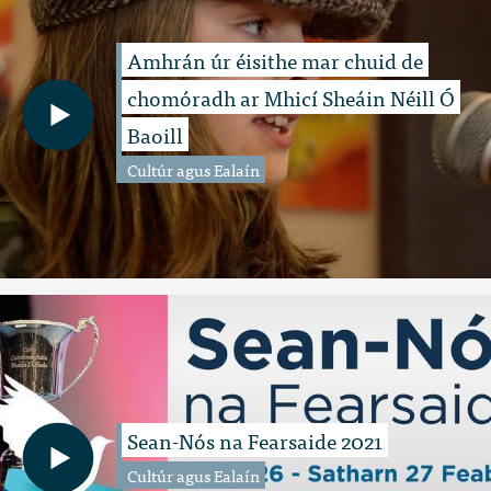
Amhrán úr éisithe mar chuid de
chomóradh ar Mhicí Sheáin Néill Ó
Baoill
Cultúr agus Ealaín
Sean-Nós na Fearsaide 2021
Cultúr agus Ealaín