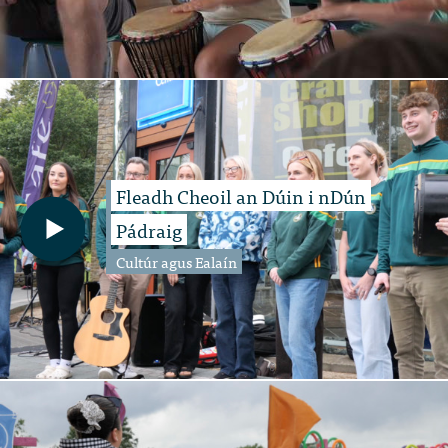
Fleadh Cheoil an Dúin i nDún
Pádraig
Cultúr agus Ealaín