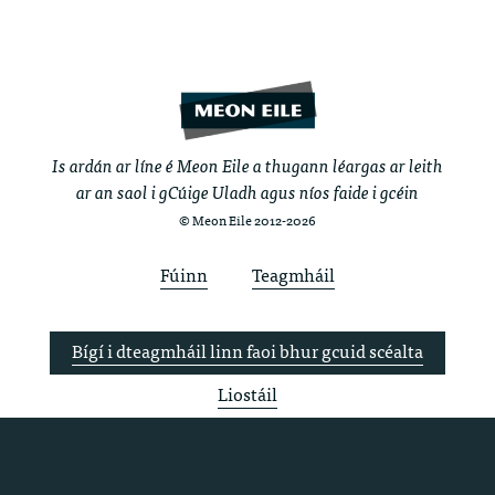
Is ardán ar líne é Meon Eile a thugann léargas ar leith
ar an saol i gCúige Uladh agus níos faide i gcéin
© Meon Eile 2012-2026
Fúinn
Teagmháil
Bígí i dteagmháil linn faoi bhur gcuid scéalta
Liostáil