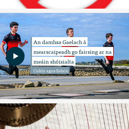
An damhsa Gaelach á
mearscaipeadh go fairsing ar na
meáin shóisialta
Cultúr agus Ealaín