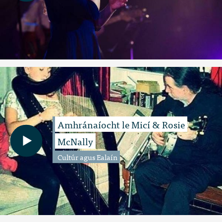
Amhránaíocht le Micí & Rosie
McNally
Cultúr agus Ealaín