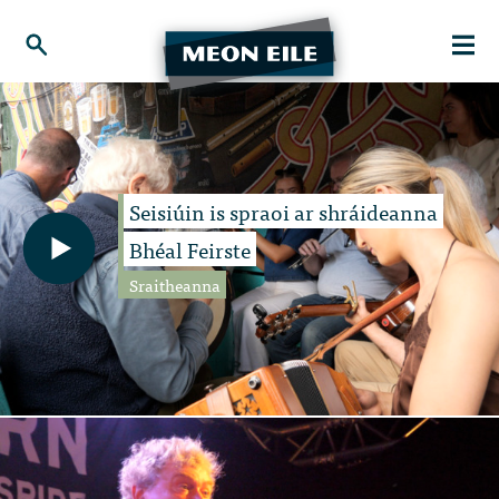
Seisiúin is spraoi ar shráideanna
Bhéal Feirste
Sraitheanna