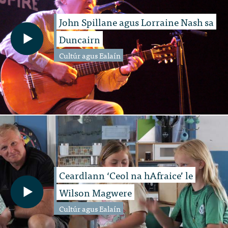
John Spillane agus Lorraine Nash sa
Duncairn
Cultúr agus Ealaín
Ceardlann ‘Ceol na hAfraice’ le
Wilson Magwere
Cultúr agus Ealaín