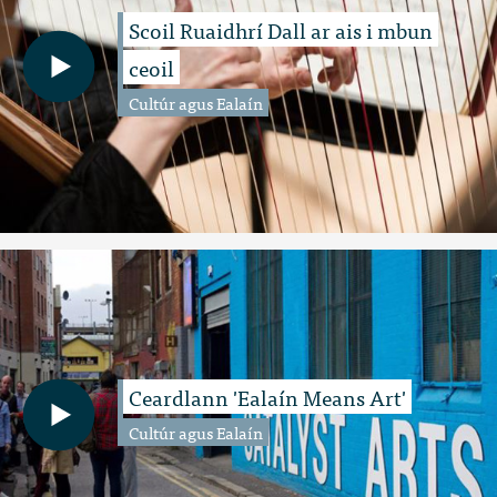
Scoil Ruaidhrí Dall ar ais i mbun
ceoil
Cultúr agus Ealaín
Ceardlann 'Ealaín Means Art'
Cultúr agus Ealaín