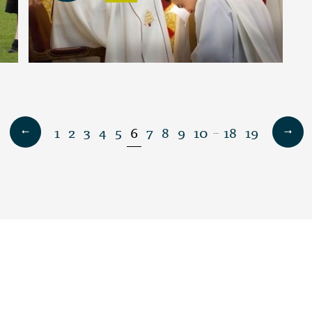
1
2
3
4
5
6
7
8
9
10
18
19
…