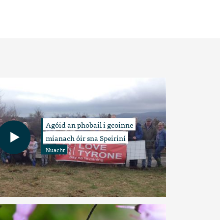
Agóid an phobail i gcoinne
mianach óir sna Speiriní
Nuacht