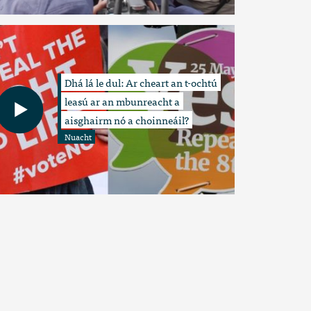
Dhá lá le dul: Ar cheart an t-ochtú
leasú ar an mbunreacht a
aisghairm nó a choinneáil?
Nuacht