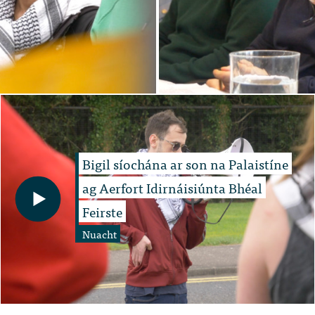
Bigil síochána ar son na Palaistíne
ag Aerfort Idirnáisiúnta Bhéal
Feirste
Nuacht