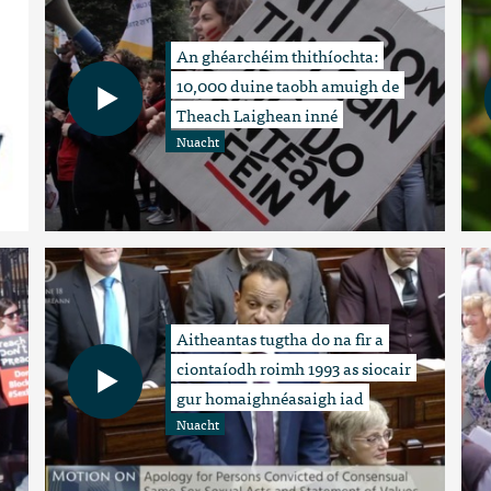
An ghéarchéim thithíochta:
10,000 duine taobh amuigh de
Theach Laighean inné
Nuacht
Aitheantas tugtha do na fir a
ciontaíodh roimh 1993 as siocair
gur homaighnéasaigh iad
Nuacht