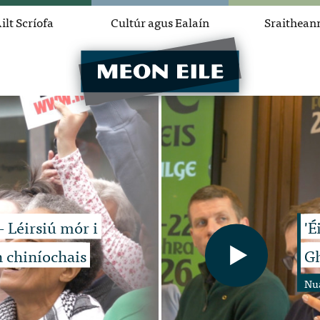
ilt Scríofa
Cultúr agus Ealaín
Sraithean
 - Léirsiú mór i
'É
n chiníochais
Gh
Nu