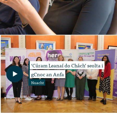
‘Cúram Leanaí do Chách’ seolta i
gCnoc an Anfa
Nuacht