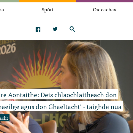
na
Spórt
Oideachas
ire Aontaithe: Deis chlaochlaitheach don
aeilge agus don Ghaeltacht' - taighde nua
acht