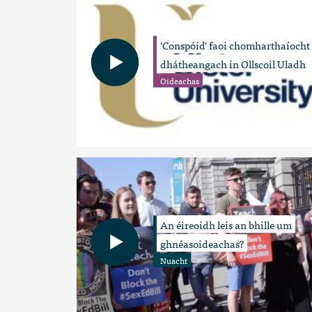
'Conspóid' faoi chomharthaíocht
dhátheangach in Ollscoil Uladh
Oideachas
An éireoidh leis an bhille um
ghnéasoideachas?
Nuacht