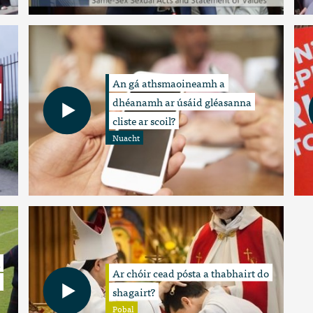
An gá athsmaoineamh a
dhéanamh ar úsáid gléasanna
cliste ar scoil?
Nuacht
Ar chóir cead pósta a thabhairt do
shagairt?
Pobal