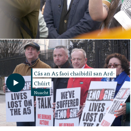
Cás an A5 faoi chaibidil san Ard-
Chúirt
Nuacht