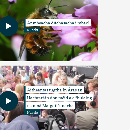
Ár mbeacha dúchasacha i mbaol
Nuacht
Aitheantas tugtha in Áras an
Uachtaráin don méid a d'fhulaing
na mná Maigdiléanacha
Nuacht