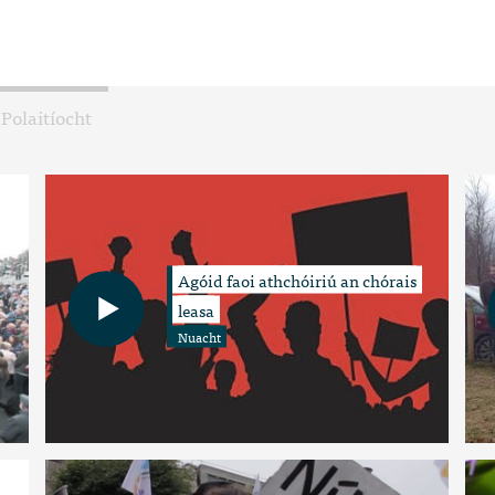
Polaitíocht
Agóid faoi athchóiriú an chórais
leasa
Nuacht