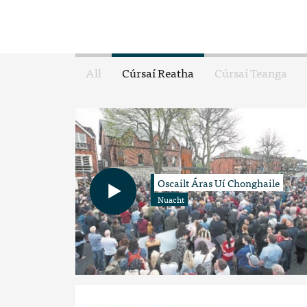
All
Cúrsaí Reatha
Cúrsaí Teanga
Oscailt Áras Uí Chonghaile
Nuacht