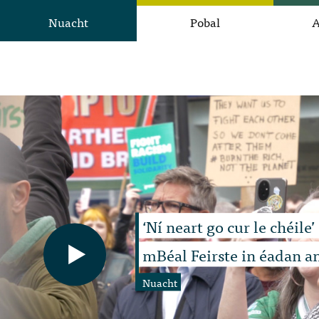
Nuacht
Pobal
A
‘Ní neart go cur le chéile’
mBéal Feirste in éadan a
Nuacht