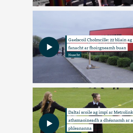
Gaelscoil Cholmcille: 22 bliain ag
fanacht ar fhoirgneamh buan
Nuacht
Daltaí scoile ag impí ar Metrolink
athsmaoineadh a dhéanamh ar a
phleananna