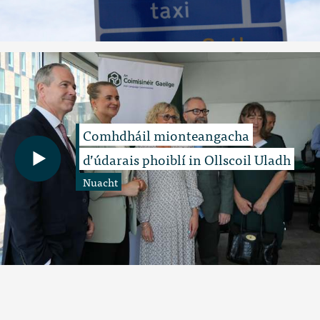
Comhdháil mionteangacha
d’údarais phoiblí in Ollscoil Uladh
Nuacht