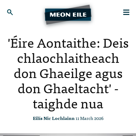
'Éire Aontaithe: Deis
chlaochlaitheach
don Ghaeilge agus
don Ghaeltacht' -
taighde nua
Eilís Nic Lochlainn
11 March 2026