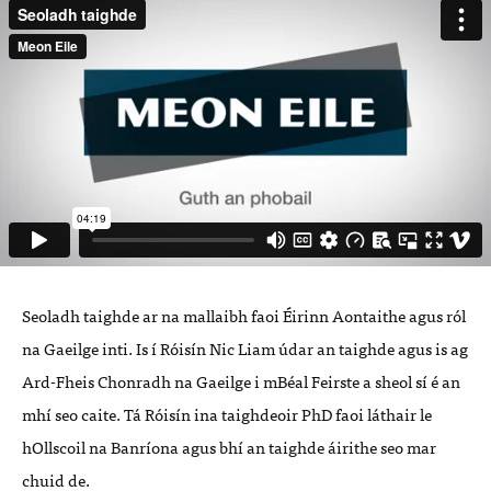
Seoladh taighde ar na mallaibh faoi Éirinn Aontaithe agus ról
na Gaeilge inti. Is í Róisín Nic Liam údar an taighde agus is ag
Ard-Fheis Chonradh na Gaeilge i mBéal Feirste a sheol sí é an
mhí seo caite. Tá Róisín ina taighdeoir PhD faoi láthair le
hOllscoil na Banríona agus bhí an taighde áirithe seo mar
chuid de.