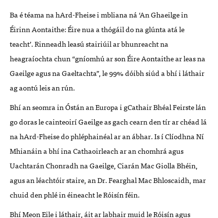
Ba é téama na hArd-Fheise i mbliana n
á ‘
An Ghaeilge in
Éirinn Aontaithe: Éire nua a thógáil do na glúnta atá le
teacht
’
. Rinneadh leasú stairiúil ar bhunreacht na
heagraíochta chun
“
gníomhú ar son Éire Aontaithe ar leas na
Gaeilge agus na Gaeltachta”, le 99% dóibh siúd a bhí i láthair
ag aontú leis an rún.
Bhí an seomra in Óstán an Europa i gCathair Bhéal Feirste lán
go doras le cainteoirí Gaeilge as gach cearn den tír ar chéad lá
na hArd-Fheise do phléphainéal ar an ábhar. Is í Clíodhna Ní
Mhianáin a bhí ina Cathaoirleach ar an chomhrá agus
Uachtarán Chonradh na Gaeilge, Ciarán Mac Giolla Bhéin,
agus an léachtóir staire, an Dr. Fearghal Mac Bhloscaidh, mar
chuid den phlé in éineacht le Róisín féin.
Bhí Meon Eile i láthair, áit ar labhair muid le Róisín agus