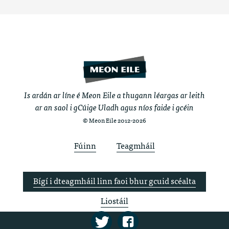
Is ardán ar líne é Meon Eile a thugann léargas ar leith
ar an saol i gCúige Uladh agus níos faide i gcéin
© Meon Eile 2012-2026
Fúinn
Teagmháil
Bígí i dteagmháil linn faoi bhur gcuid scéalta
Liostáil