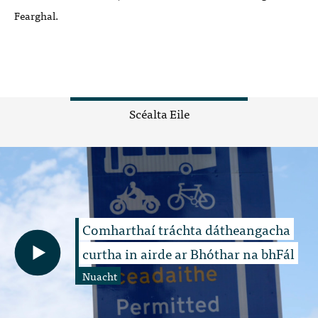
Fearghal.
Scéalta Eile
Comharthaí tráchta dátheangacha
curtha in airde ar Bhóthar na bhFál
Nuacht