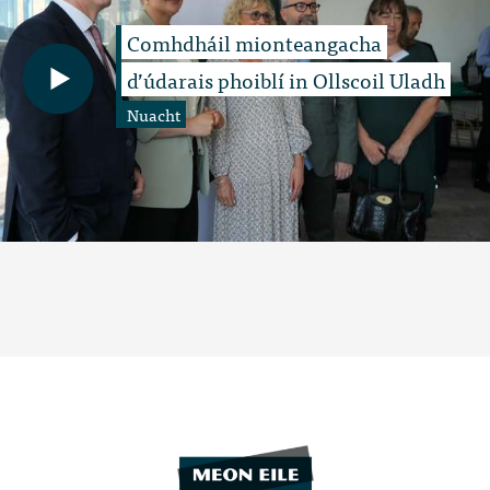
Comhdháil mionteangacha
d’údarais phoiblí in Ollscoil Uladh
Nuacht