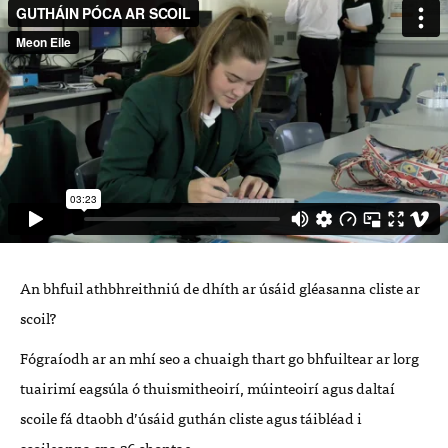
An bhfuil athbhreithniú de dhíth ar úsáid gléasanna cliste ar
scoil?
Fógraíodh ar an mhí seo a chuaigh thart go bhfuiltear ar lorg
tuairimí eagsúla ó thuismitheoirí, múinteoirí agus daltaí
scoile fá dtaobh d’úsáid guthán cliste agus táibléad i
scoileanna sna 26 chontae.