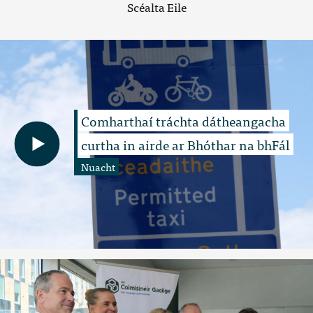
Scéalta Eile
Comharthaí tráchta dátheangacha
curtha in airde ar Bhóthar na bhFál
Nuacht