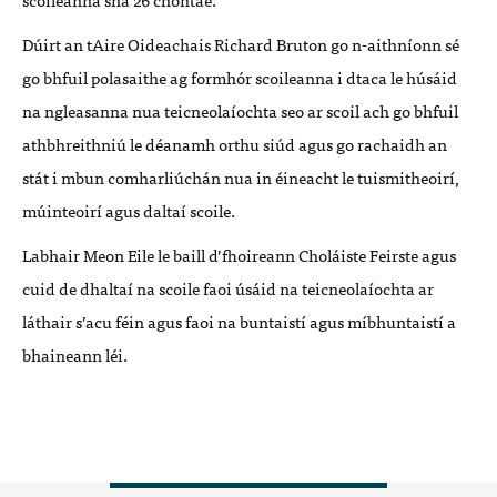
Dúirt an tAire Oideachais Richard Bruton go n-aithníonn sé
go bhfuil polasaithe ag formhór scoileanna i dtaca le húsáid
na ngleasanna nua teicneolaíochta seo ar scoil ach go bhfuil
athbhreithniú le déanamh orthu siúd agus go rachaidh an
stát i mbun comharliúchán nua in éineacht le tuismitheoirí,
múinteoirí agus daltaí scoile.
Labhair Meon Eile le baill d’fhoireann Choláiste Feirste agus
cuid de dhaltaí na scoile faoi úsáid na teicneolaíochta ar
láthair s’acu féin agus faoi na buntaistí agus míbhuntaistí a
bhaineann léi.