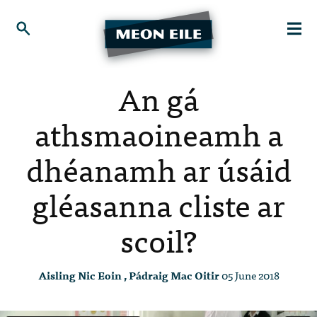
An gá
athsmaoineamh a
dhéanamh ar úsáid
gléasanna cliste ar
scoil?
Aisling Nic Eoin , Pádraig Mac Oitir
05 June 2018