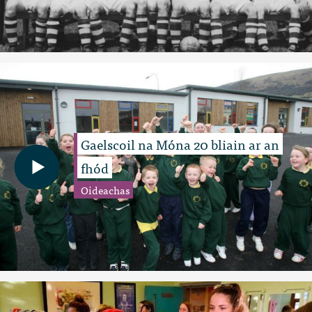
Gaelscoil na Móna 20 bliain ar an
fhód
Oideachas