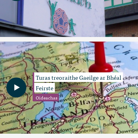
Turas treoraithe Gaeilge ar Bhéal
Feirste
Oideachas