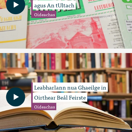
agus An tUltach
Oideachas
Leabharlann nua Ghaeilge in
Oirthear Beál Feirste
Oideachas