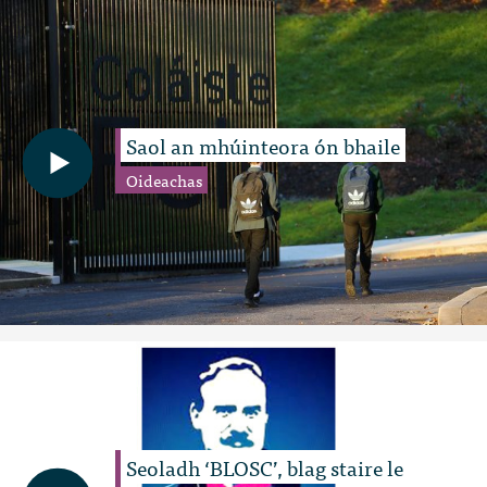
Saol an mhúinteora ón bhaile
Oideachas
Seoladh ‘BLOSC’, blag staire le