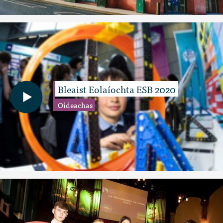
Bleaist Eolaíochta ESB 2020
Oideachas