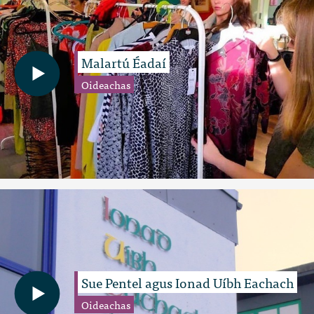
Malartú Éadaí
Oideachas
Sue Pentel agus Ionad Uíbh Eachach
Oideachas