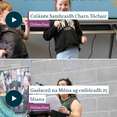
Coláiste Samhraidh Charn Tóchair
Oideachas
Gaelscoil na Móna ag ceiliúradh 25
bliana
Oideachas