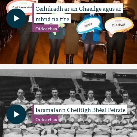
Ceiliúradh ar an Ghaeilge agus ar
mhná na tíre
Oideachas
Iarsmalann Cheiltigh Bhéal Feirste
Oideachas