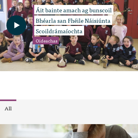
Áit bainte amach ag bunscoil
Bhéarla san Fhéile Náisiúnta
Scoildrámaíochta
Oideachas
All