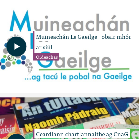
Muineachán Le Gaeilge - obair mhór
ar siúl
Oideachas
Ceardlann chartlannaithe ag CnaG