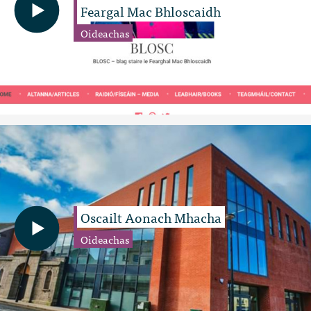
Feargal Mac Bhloscaidh
Oideachas
Oscailt Aonach Mhacha
Oideachas