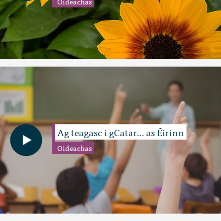
Oideachas
Ag teagasc i gCatar... as Éirinn
Oideachas