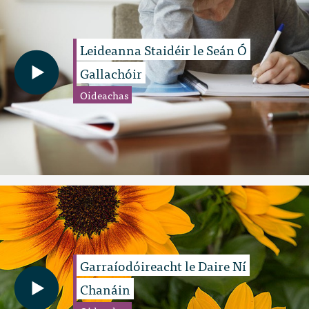
Leideanna Staidéir le Seán Ó
Gallachóir
Oideachas
Garraíodóireacht le Daire Ní
Chanáin