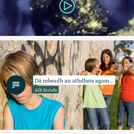
Dá mbeadh an athdheis agam...
Ailt Scríofa