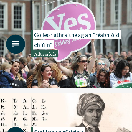
Go leor athraithe ag an “réabhlóid
chiúin”
Ailt Scríofa
Seal leis an tSeiricis