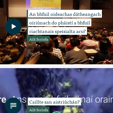
An bhfuil oideachas dátheangach
oiriúnach do pháistí a bhfuil
riachtanais speisialta acu?
Ailt Scríofa
Caillte san aistriúchán?
Ailt Scríofa