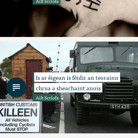
Ailt Scríofa
Is ar éigean is féidir an teorainn
chrua a sheachaint anois
Ailt Scríofa