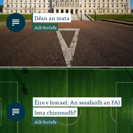
Déan an mata
Ailt Scríofa
Éire v Iosrael: An seasfaidh an FAI
lena chinneadh?
Ailt Scríofa