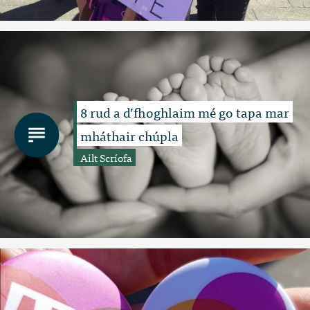
8 rud a d’fhoghlaim mé go tapa mar
mháthair chúpla
Ailt Scríofa