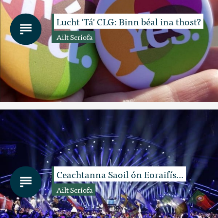
Lucht 'Tá' CLG: Binn béal ina thost?
Ailt Scríofa
Ceachtanna Saoil ón Eoraifís...
Ailt Scríofa