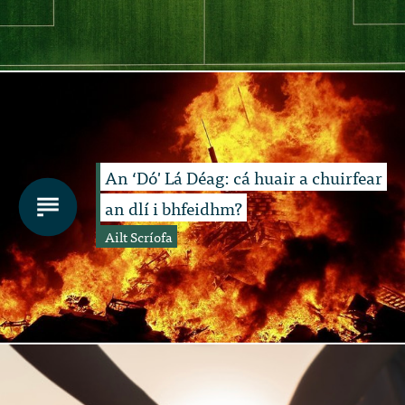
An ‘Dó' Lá Déag: cá huair a chuirfear
an dlí i bhfeidhm?
Ailt Scríofa