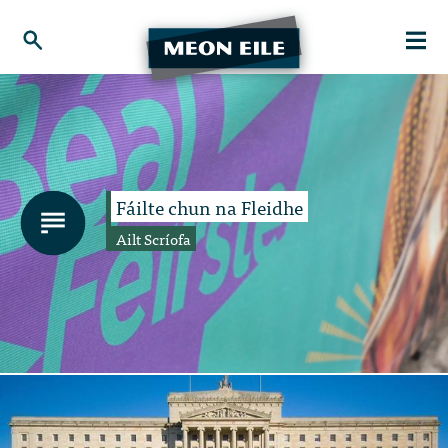
Fáilte chun na Fleidhe
Ailt Scríofa