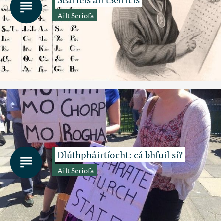
Ailt Scríofa
Dlúthpháirtíocht: cá bhfuil sí?
Ailt Scríofa