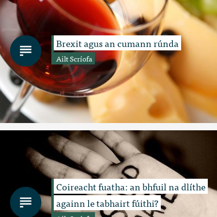
Brexit agus an cumann rúnda
Ailt Scríofa
Coireacht fuatha: an bhfuil na dlíthe
againn le tabhairt fúithi?