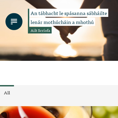
An tábhacht le spásanna sábháilte
lenár mothúcháin a mhothú
Ailt Scríofa
All