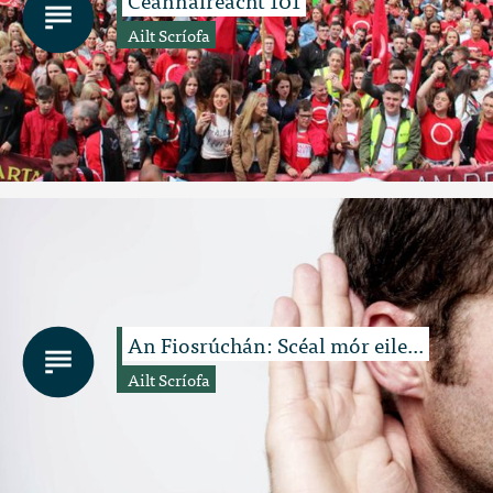
Ailt Scríofa
An Fiosrúchán: Scéal mór eile...
Ailt Scríofa