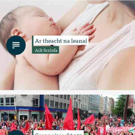
Ar theacht na leanaí
Ailt Scríofa
Ceannaireacht 101