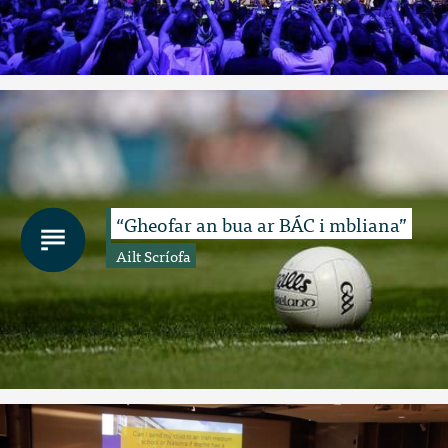
“Gheofar an bua ar BÁC i mbliana”
Ailt Scríofa