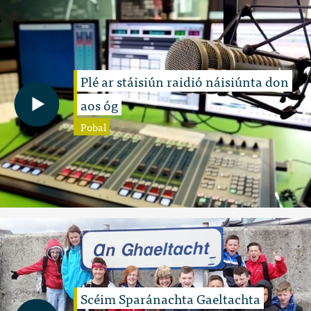
Plé ar stáisiún raidió náisiúnta don
aos óg
Pobal
Scéim Sparánachta Gaeltachta