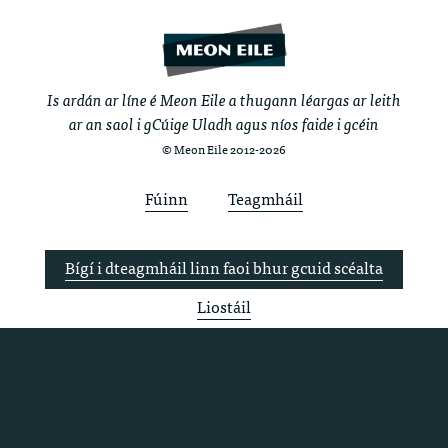
Is ardán ar líne é Meon Eile a thugann léargas ar leith
ar an saol i gCúige Uladh agus níos faide i gcéin
© Meon Eile 2012-2026
Fúinn
Teagmháil
Bígí i dteagmháil linn faoi bhur gcuid scéalta
Liostáil