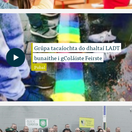
Grúpa tacaíochta do dhaltaí LADT
bunaithe i gColáiste Feirste
Pobal