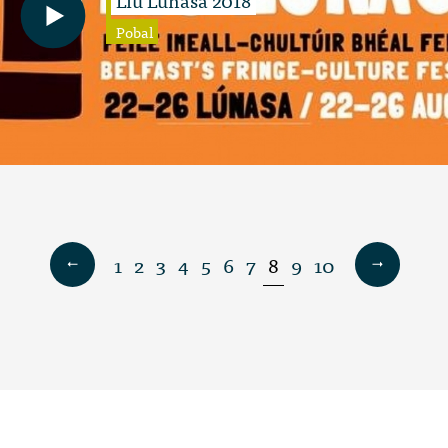
Pobal
1
2
3
4
5
6
7
8
9
10