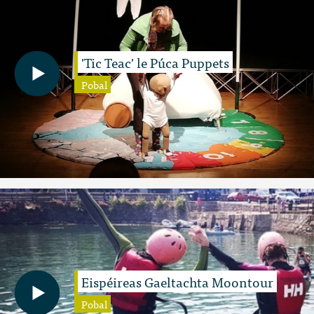
'Tic Teac' le Púca Puppets
Pobal
Eispéireas Gaeltachta Moontour
Pobal