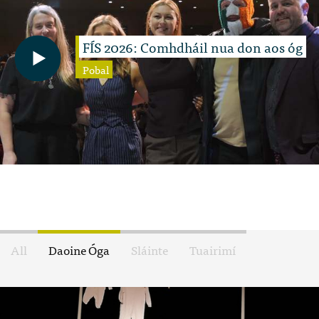
FÍS 2026: Comhdháil nua don aos óg
Pobal
All
Daoine Óga
Sláinte
Tuairimí