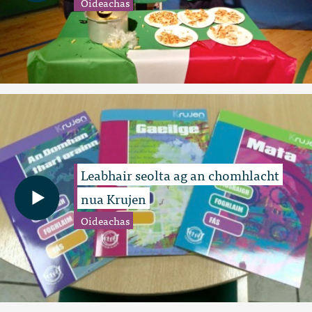
Oideachas
Leabhair seolta ag an chomhlacht
nua Krujen
Oideachas