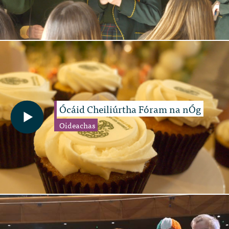
Ócáid Cheiliúrtha Fóram na nÓg
Oideachas