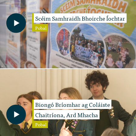
Scéim Samhraidh Bhoirche Íochtar
Pobal
Biongó Bríomhar ag Coláiste
Chaitríona, Ard Mhacha
Pobal