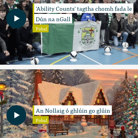
'Ability Counts' tagtha chomh fada le
Dún na nGall
Pobal
An Nollaig ó ghlúin go glúin
Pobal