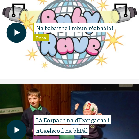
Na babaithe i mbun réabhála!
Pobal
Lá Eorpach na dTeangacha i
nGaelscoil na bhFál