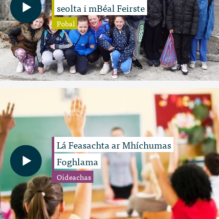
seolta i mBéal Feirste
Pobal
Lá Feasachta ar Mhíchumas
Foghlama
Oideachas