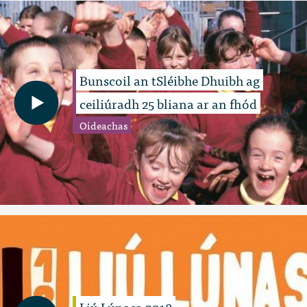
Bunscoil an tSléibhe Dhuibh ag
ceiliúradh 25 bliana ar an fhód
Oideachas
Liú Lúnasa 2018