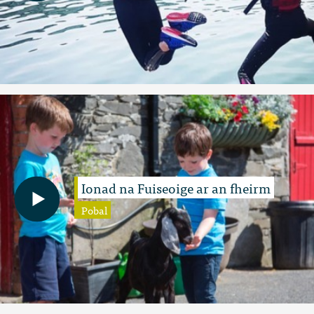
Ionad na Fuiseoige ar an fheirm
Pobal