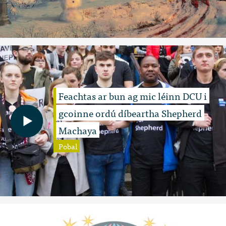
Feachtas ar bun ag mic léinn DCU i
gcoinne ordú díbeartha Shepherd
Machaya
Pobal