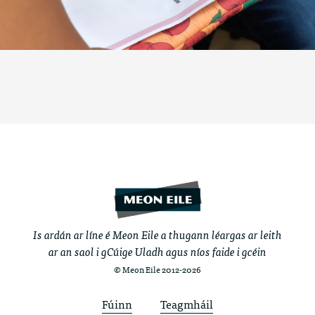
Is ardán ar líne é Meon Eile a thugann léargas ar leith
ar an saol i gCúige Uladh agus níos faide i gcéin
© Meon Eile 2012-2026
Fúinn
Teagmháil