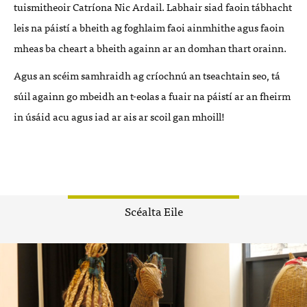
tuismitheoir Catríona Nic Ardail. Labhair siad faoin tábhacht
leis na páistí a bheith ag foghlaim faoi ainmhithe agus faoin
mheas ba cheart a bheith againn ar an domhan thart orainn.
Agus
an scéim samhraidh ag críochnú an tseachtain seo, tá
súil againn go mbeidh an t-eolas a fuair na páistí ar an fheirm
in úsáid acu agus iad ar ais ar scoil gan mhoill!
Scéalta Eile