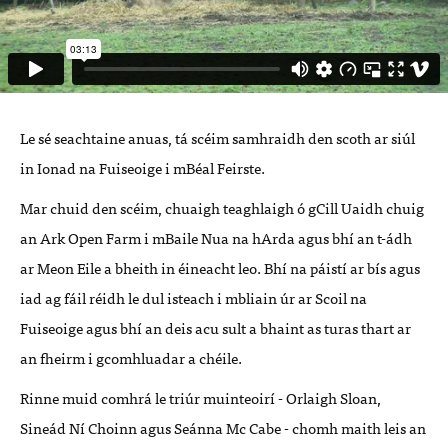
Le sé seachtaine anuas, tá scéim samhraidh den scoth ar siúl
in Ionad na Fuiseoige i mBéal Feirste.
Mar chuid den scéim, chuaigh teaghlaigh ó gCill Uaidh chuig
an Ark Open Farm i mBaile Nua na hArda agus bhí an t-ádh
ar Meon Eile a bheith in éineacht leo. Bhí na páistí ar bís agus
iad ag fáil réidh le dul isteach i mbliain úr ar Scoil na
Fuiseoige agus bhí an deis acu sult a bhaint as turas thart ar
an fheirm i gcomhluadar a chéile.
Rinne muid comhrá le triúr muinteoirí - Orlaigh Sloan,
Sineád Ní Choinn agus Seánna Mc Cabe - chomh maith leis an