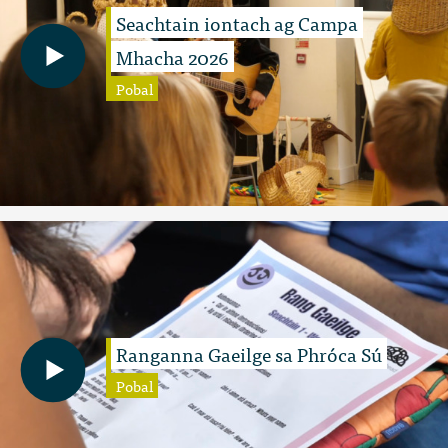
Seachtain iontach ag Campa
Mhacha 2026
Pobal
Ranganna Gaeilge sa Phróca Sú
Pobal