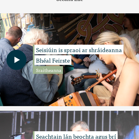
Seisiúin is spraoi ar shráideanna
Bhéal Feirste
Sraitheanna
Seachtain lán beochta agus brí