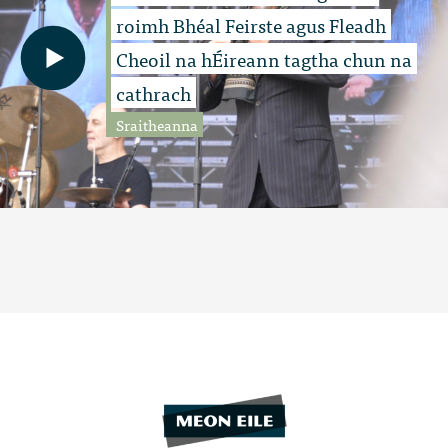
roimh Bhéal Feirste agus Fleadh
Cheoil na hÉireann tagtha chun na
cathrach
Sraitheanna