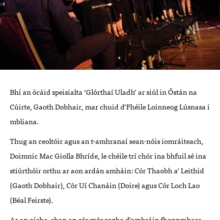
Bhí an ócáid speisialta ‘Glórthaí Uladh’ ar siúl in Óstán na
Cúirte, Gaoth Dobhair, mar chuid d’Fhéile Loinneog Lúsnasa i
mbliana.
Thug an ceoltóir agus an t-amhranaí sean-nóis iomráiteach,
Doimnic Mac Giolla Bhríde, le chéile trí chór ina bhfuil sé ina
stiúrthóir orthu ar aon ardán amháin: Cór Thaobh a’ Leithid
(Gaoth Dobhair), Cór Uí Chanáin (Doire) agus Cór Loch Lao
(Béal Feirste).
Ar an oíche, chan an cór mór rogha d’amhráin fhonnmhara