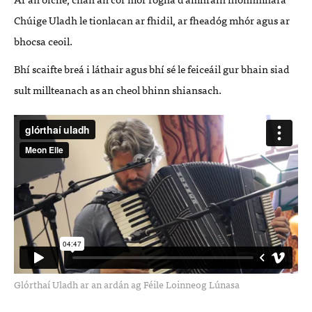
Chúige Uladh le tionlacan ar fhidil, ar fheadóg mhór agus ar
bhocsa ceoil.
Bhí scaifte breá i láthair agus bhí sé le feiceáil gur bhain siad
sult millteanach as an cheol bhinn shiansach.
Glórthaí Uladh ar an ardán ag Féile Loinneog Lúnasa