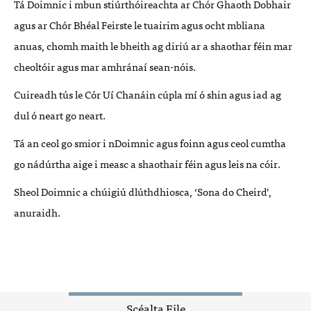
Tá Doimnic i mbun stiúrthóireachta ar Chór Ghaoth Dobhair
agus ar Chór Bhéal Feirste le tuairim agus ocht mbliana
anuas, chomh maith le bheith ag diriú ar a shaothar féin mar
cheoltóir agus mar amhránaí sean-nóis.
Cuireadh tús le Cór Uí Chanáin cúpla mí ó shin agus iad ag
dul ó neart go neart.
Tá an ceol go smior i nDoimnic agus foinn agus ceol cumtha
go nádúrtha aige i measc a shaothair féin agus leis na cóir.
Sheol Doimnic a chúigiú dlúthdhiosca, ‘Sona do Cheird’,
anuraidh.
Scéalta Eile