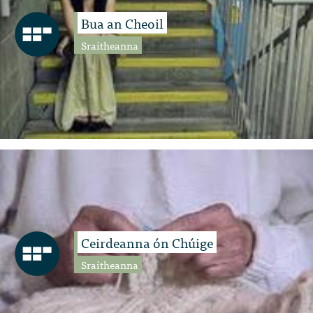
Bua an Cheoil
Sraitheanna
Ceirdeanna ón Chúige
Sraitheanna