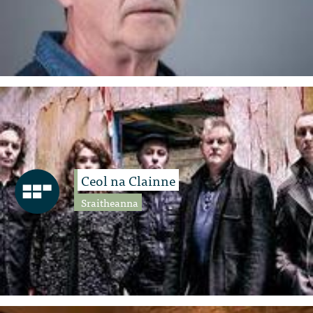
Ceol na Clainne
Sraitheanna