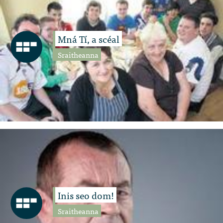
Mná Tí, a scéal
Sraitheanna
Inis seo dom!
Sraitheanna