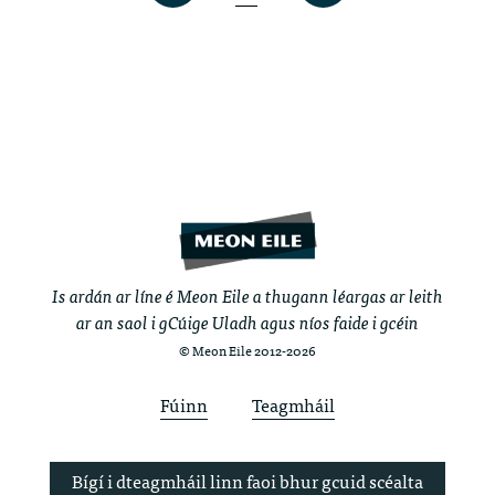
Is ardán ar líne é Meon Eile a thugann léargas ar leith
ar an saol i gCúige Uladh agus níos faide i gcéin
© Meon Eile 2012-2026
Fúinn
Teagmháil
Bígí i dteagmháil linn faoi bhur gcuid scéalta