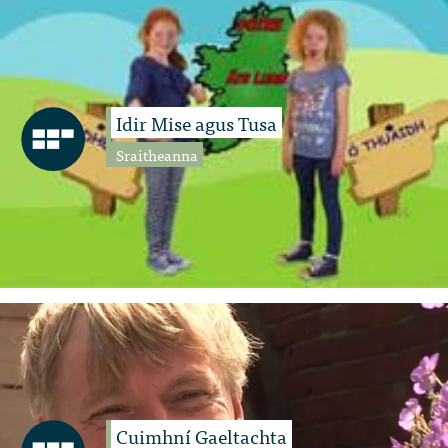
Idir Mise agus Tusa
Sraitheanna
Cuimhní Gaeltachta