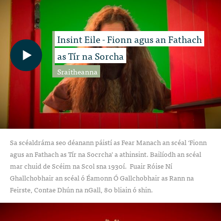
Insint Eile - Fionn agus an Fathach
as Tír na Sorcha
Sraitheanna
Sa scéaldráma seo déanann páistí as Fear Manach an scéal ‘Fionn
agus an Fathach as Tír na Socrcha’ a athinsint. Bailíodh an scéal
mar chuid de Scéim na Scol sna 1930í.
Fuair Róise Ní
Ghallchobhair an scéal ó Éamonn Ó Gallchobhair as Rann na
Feirste, Contae Dhún na nGall, 80 bliain ó shin.