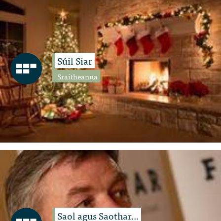
Súil Siar
Sraitheanna
Saol agus Saothar...