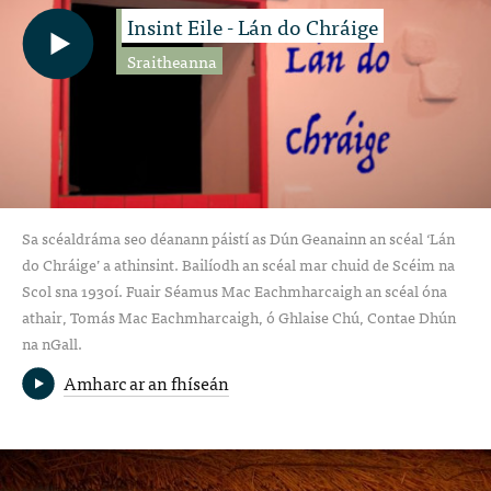
Insint Eile - Lán do Chráige
Sraitheanna
Sa scéaldráma seo déanann páistí as Dún Geanainn an scéal ‘Lán
do Chráige’ a athinsint. Bailíodh an scéal mar chuid de Scéim na
Scol sna 1930í. Fuair Séamus Mac Eachmharcaigh an scéal óna
athair, Tomás Mac Eachmharcaigh, ó Ghlaise Chú, Contae Dhún
na nGall.
Amharc ar an fhíseán