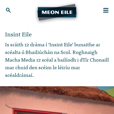
Insint Eile
Is sráith 12 dráma í ‘Insint Eile’ bunaithe ar
scéalta ó Bhailiúchán na Scol. Roghnaigh
Macha Media 12 scéal a bailíodh i dTír Chonaill
mar chuid den scéim le léiríu mar
scéaldrámaí.