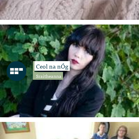
Ceol na nÓg
Sraitheanna