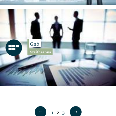
Gnó
Sraitheanna
1
2
3