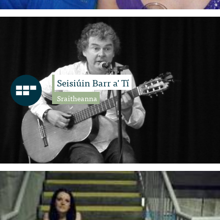
Seisiúin Barr a' Tí
Sraitheanna