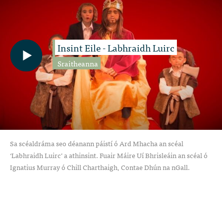
Insint Eile - Labhraidh Luirc
Sraitheanna
Sa scéaldráma seo déanann páistí ó Ard Mhacha an scéal
‘Labhraidh Luirc’ a athinsint. Fuair Máire Uí Bhrisleáin an scéal ó
Ignatius Murray ó Chill Charthaigh, Contae Dhún na nGall.