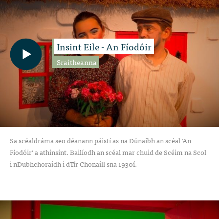
Insint Eile - An Fíodóir
Sraitheanna
Sa scéaldráma seo déanann páistí as na Dúnaibh an scéal ‘An
Fíodóir’ a athinsint. Bailíodh an scéal mar chuid de Scéim na Scol
i nDubhchoraidh i dTír Chonaill sna 1930í.