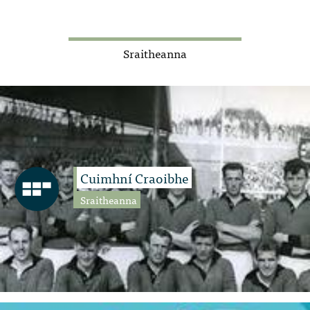
Sraitheanna
Cuimhní Craoibhe
Sraitheanna