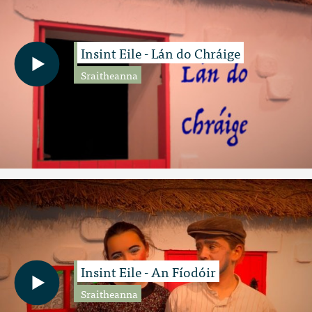
Insint Eile - Lán do Chráige
Sraitheanna
Insint Eile - An Fíodóir
Sraitheanna