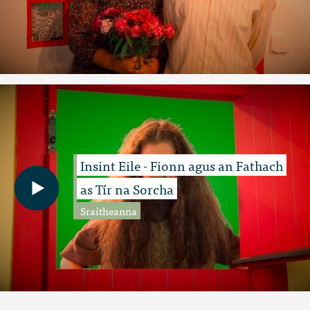
Insint Eile - Fionn agus an Fathach
as Tír na Sorcha
Sraitheanna