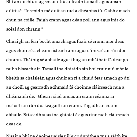
Bhí an dochtúir ag smaointiú ar feadh tamaill agus ansin
dúirt sé, “Inseoidh mé duit an rud a dhéanfas tú. Gabh amach
chun na coille. Faigh crann agus déan poll ann agus inis do
scéal don chrann.”
Chuaigh an fear bocht amach agus fuair sé crann mór deas
agus chuir sé a cheann isteach ann agus d’inis sé an rún don
chrann. Tháinig sé abhaile agus thug an mháthair fá dear go
raibh biseach air. Tamall ina dhiaidh sin bhí cruinniú mór le
bheith sa chaisleán agus chuir an rí a chuid fear amach go dtí
an choill ag gearradh adhmaid fá choinne cláirseach nua a
dhéanamh de. Ghearr siad anuas an crann céanna ar
insíodh an rún dó. Leagadh an crann. Tugadh an crann
abhaile. Briseadh suas ina ghiotaí é agus rinneadh cláirseach
deas de.
Nuair a bhí na daoine uaisle uilig cruinnithe agus a sáith ite