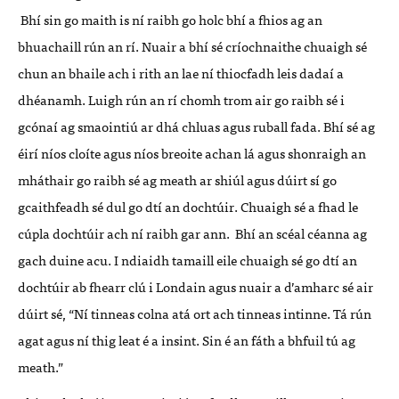
Bhí sin go maith is ní raibh go holc bhí a fhios ag an
bhuachaill rún an rí. Nuair a bhí sé críochnaithe chuaigh sé
chun an bhaile ach i rith an lae ní thiocfadh leis dadaí a
dhéanamh. Luigh rún an rí chomh trom air go raibh sé i
gcónaí ag smaointiú ar dhá chluas agus ruball fada. Bhí sé ag
éirí níos cloíte agus níos breoite achan lá agus shonraigh an
mháthair go raibh sé ag meath ar shiúl agus dúirt sí go
gcaithfeadh sé dul go dtí an dochtúir. Chuaigh sé a fhad le
cúpla dochtúir ach ní raibh gar ann. Bhí an scéal céanna ag
gach duine acu. I ndiaidh tamaill eile chuaigh sé go dtí an
dochtúir ab fhearr clú i Londain agus nuair a d’amharc sé air
dúirt sé, “Ní tinneas colna atá ort ach tinneas intinne. Tá rún
agat agus ní thig leat é a insint. Sin é an fáth a bhfuil tú ag
meath.”