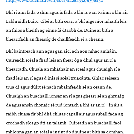
Bhí rí ann fada ó shin agus is fada ó bhí is é an t-ainm a bhí air
Labhraidh Luirc. Cibé ar bith cearr a bhí aige níor mhaith leis
an fhios a bheith ag éinne fá dtaobh de. Duine ar bith a
bhearrfadh an fhéasóg de chaillfeadh sé a cheann.
Bhí baintreach ann agus gan aici ach aon mhac amháin.
Cuireadh scéal a fhad leis an fhear óg a dhul agus an rí a
bhearradh. Chuala an mháthair an scéal agus chuaigh sí a
fhad leis an rí agus d’inis sí scéal truacánta. Ghlac seisean
trua di agus dúirt sé nach mbainfeadh sé an ceann de.
Chuaigh an buachaill ionsar an rí agus ghearr sé an ghruaig
de agus ansin chonaic sé rud iontach a bhí ar an rí – in áit a
raibh cluasa fir bhí dhá chluas capall air agus ruball fada ag
crochadh síos go dtí an talamh. Cuireadh an buachaill faoi
mhionna gan an scéal a insint do dhuine ar bith sa domhan.