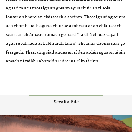
agus ólta acu thosaigh an greann agus chuir an rí scéal
ionsar
an bhard an cláirseach a sheinm. Thosaigh sé ag seinm
ach chomh luath agus a chuir sé a mhéara ar an chláirseach
scairt an chláirseach amach go hard “Tá dhá chluas capall
agus ruball fada ar Labhraidh Luirc”. Sheas na daoine suas go
feargach. Tharraing siad anuas an rí den ardán agus ón lá sin
amach ní raibh Labhraidh Luirc ina rí in Éirinn.
Scéalta Eile