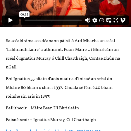
Sa scéaldráma seo déanann páistí ó Ard Mhacha an scéal
‘Labhraidh Luirc’ a athinsint. Fuair Máire Uí Bhrisleáin an
scéal ó Ignatius Murray ó Chill Charthaigh, Contae Dhún na
nGall.
Bhí Ignatius 55 bliain d’aois nuair a d’inis sé an scéal do
Mháire 80 bliain ó shin i 1937. Chuala sé féin é 40 bliain
roimhe sin arís in 1897!
Bailitheoir – Máire Bean Uí Bhrisleáin
Faisnéiseoir – Ignatius Murray, Cill Charthaigh
http://www.duchas.ie/en/cbes/4428a332/4396430