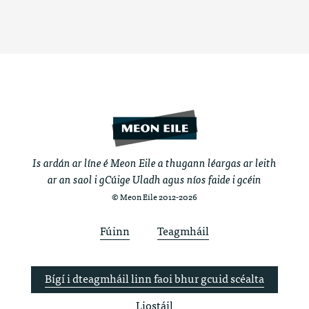
Is ardán ar líne é Meon Eile a thugann léargas ar leith
ar an saol i gCúige Uladh agus níos faide i gcéin
© Meon Eile 2012-2026
Fúinn
Teagmháil
Bígí i dteagmháil linn faoi bhur gcuid scéalta
Liostáil