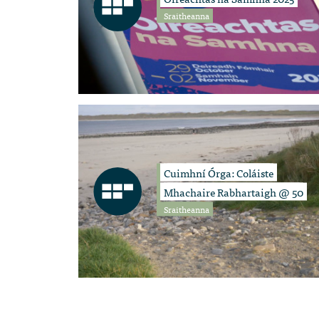
Sraitheanna
Cuimhní Órga: Coláiste
Mhachaire Rabhartaigh @ 50
Sraitheanna