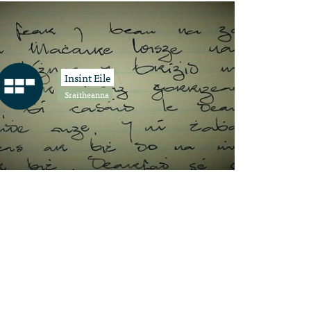
Insint Eile
Sraitheanna