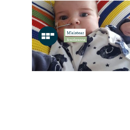
M'aistear
Sraitheanna