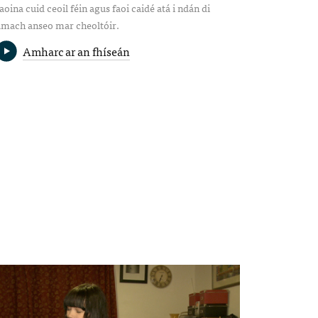
aoina cuid ceoil féin agus faoi caidé atá i ndán di
amach anseo mar cheoltóir.
Amharc ar an fhíseán