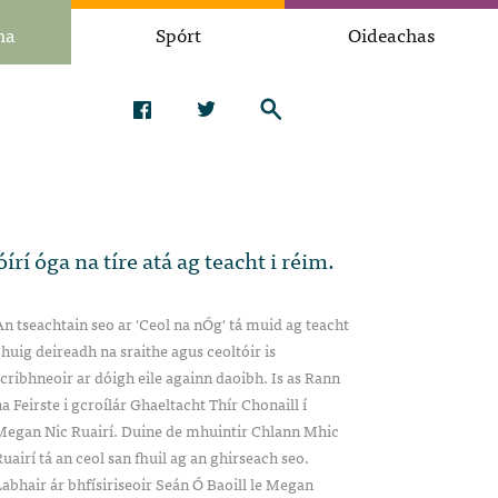
na
Spórt
Oideachas
rí óga na tíre atá ag teacht i réim.
n tseachtain seo ar 'Ceol na nÓg' tá muid ag teacht
huig deireadh na sraithe agus ceoltóir is
cribhneoir ar dóigh eile againn daoibh. Is as Rann
a Feirste i gcroílár Ghaeltacht Thír Chonaill í
Megan Nic Ruairí. Duine de mhuintir Chlann Mhic
uairí tá an ceol san fhuil ag an ghirseach seo.
abhair ár bhfísiriseoir Seán Ó Baoill le Megan