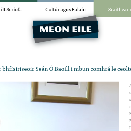
ilt Scríofa
Cultúr agus Ealaín
Sraithean
bhfísiriseoir Seán Ó Baoill i mbun comhrá le ceoltóí
A
c
s
n
R
L