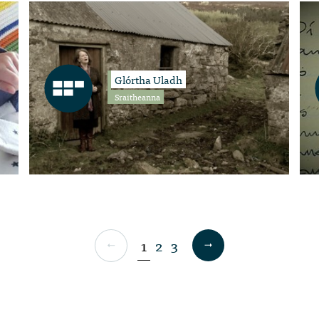
Glórtha Uladh
Sraitheanna
1
2
3