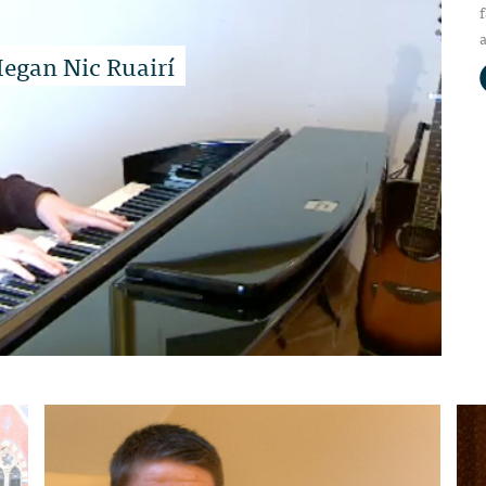
f
Megan Nic Ruairí