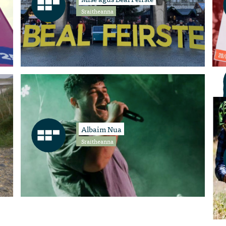
Sraitheanna
Albaim Nua
Sraitheanna