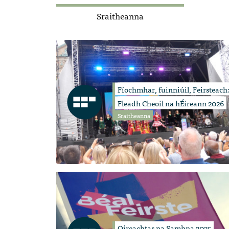
Sraitheanna
Fíochmhar, fuinniúil, Feirsteach
Fleadh Cheoil na hÉireann 2026
Sraitheanna
Oireachtas na Samhna 2025