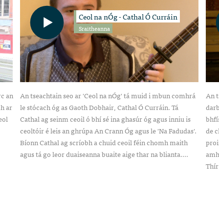
Ceol na nÓg - Cathal Ó Curráin
Sraitheanna
rc an
An tseachtain seo ar 'Ceol na nÓg' tá muid i mbun comhrá
An t
h ar
le stócach óg as Gaoth Dobhair, Cathal Ó Curráin. Tá
darb
eol
Cathal ag seinm ceoil ó bhí sé ina ghasúr óg agus inniu is
bhfí
ceoltóir é leis an ghrúpa An Crann Óg agus le 'Na Fadudas'.
de c
Bíonn Cathal ag scríobh a chuid ceoil féin chomh maith
proi
agus tá go leor duaiseanna buaite aige thar na blianta....
amhr
Thír