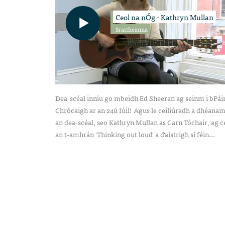
Ceol na nÓg - Kathryn Mullan
Sraitheanna
Dea-scéal inniu go mbeidh Ed Sheeran ag seinm i bPái
Chrócaigh ar an 24ú Iúil! Agus le ceiliúradh a dhéanam
an dea-scéal, seo Kathryn Mullan as Carn Tóchair, ag c
an t-amhrán 'Thinking out loud' a d'aistrigh sí féin...