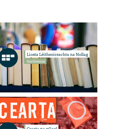
Liosta Léitheoireachta na Nollag
Sraitheanna
Cearta na nGael