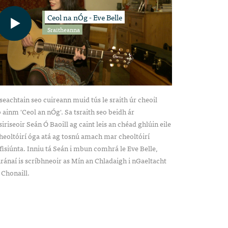
Ceol na nÓg - Eve Belle
Sraitheanna
seachtain seo cuireann muid tús le sraith úr cheoil
 ainm 'Ceol an nÓg'. Sa tsraith seo beidh ár
siriseoir Seán Ó Baoill ag caint leis an chéad ghlúin eile
heoltóirí óga atá ag tosnú amach mar cheoltóirí
fisiúnta. Inniu tá Seán i mbun comhrá le Eve Belle,
ánaí is scríbhneoir as Mín an Chladaigh i nGaeltacht
 Chonaill.