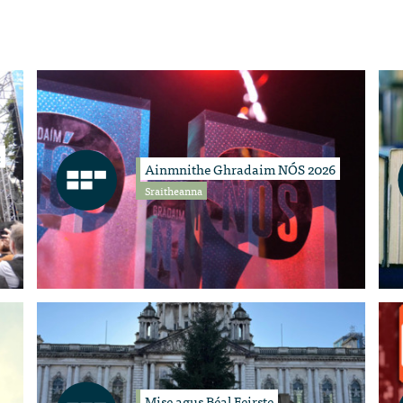
:
Ainmnithe Ghradaim NÓS 2026
Sraitheanna
Mise agus Béal Feirste