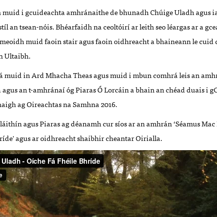
dh muid i gcuideachta amhránaithe de bhunadh Chúige Uladh agus i
íl an tsean-nóis. Bhéarfaidh na ceoltóirí ar leith seo léargas ar a gc
meoidh muid faoin stair agus faoin oidhreacht a bhaineann le cuid
in Ultaibh.
 tá muid in Ard Mhacha Theas agus muid i mbun comhrá leis an amh
 agus an t-amhránaí óg Piaras Ó Lorcáin a bhain an chéad duais i 
aigh ag Oireachtas na Samhna 2016.
Bláithín agus Piaras ag déanamh cur síos ar an amhrán ‘Séamus Ma
ríde' agus ar oidhreacht shaibhir cheantar Oirialla.