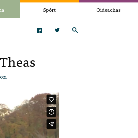
na
Spórt
Oideachas
 Theas
2021