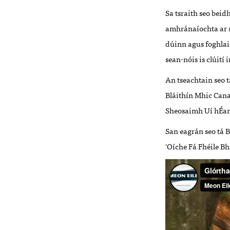
Sa tsraith seo bei
amhránaíochta ar st
dúinn agus foghlai
sean-nóis is clúití 
An tseachtain seo
Bláithín Mhic Cana
Sheosaimh Uí hÉan
San eagrán seo tá 
'Oíche Fá Fhéile Bh