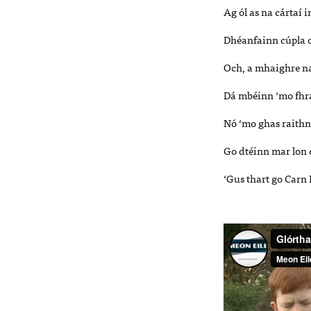
Ag ól as na cártaí 
Dhéanfainn cúpla dá
Och, a mhaighre na
Dá mbéinn ‘mo fhr
Nó ‘mo ghas raithní
Go dtéinn mar lon
‘Gus thart go Carn 