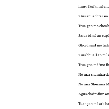
Inniu fágfar mé in
‘Gus ar uachtar na 
Trua gan mo chos b
Sarar ól mé an cu
Ghoid siad mo hata
‘Gus bhuail an mí-
Trua gna mé ‘mo fh
Nó mar shamharclai
Nó mar Shéamas Mac
Agus chaithfinn an
Tuar gan mé arb ha