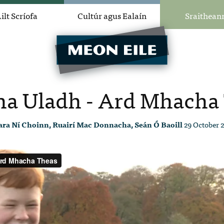
ilt Scríofa
Cultúr agus Ealaín
Sraithean
ha Uladh - Ard Mhacha
ara Ní Choinn, Ruairí Mac Donnacha, Seán Ó Baoill
29 October 