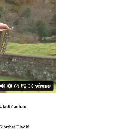
 Uladh' achan
Glórthaí Uladh’.