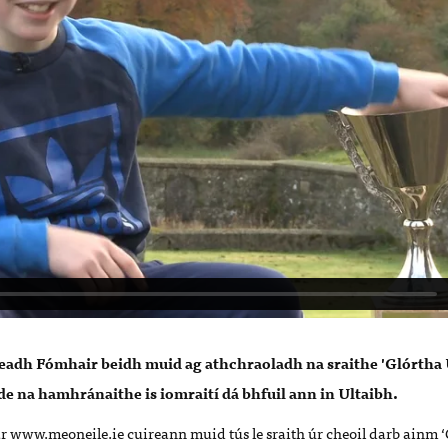
eadh Fómhair beidh muid ag athchraoladh na sraithe 'Glórtha
 de na hamhránaithe is iomraití dá bhfuil ann in Ultaibh.
ar www.meoneile.ie cuireann muid tús le sraith úr cheoil darb ainm ‘