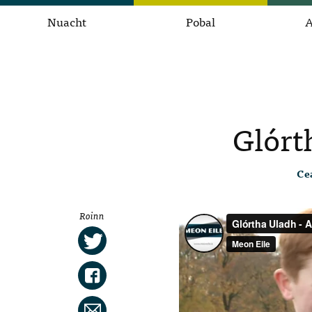
Nuacht
Pobal
A
Glórt
Ce
Roinn