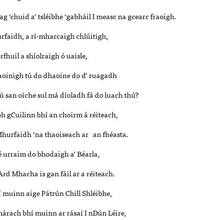
 ‘chuid a’ tsléibhe ‘gabháil I measc na gcearc fraoigh.
rfaidh, a rí-mharcaigh chlúitigh,
fhuil a shíolraigh ó uaisle,
oinigh tú do dhaoine do d’ ruagadh
ú san oíche sul má díoladh fá do luach thú?
h gCuilinn bhí an choirm á réiteach,
hurfaidh ‘na thaoiseach ar an fhéasta.
 urraim do bhodaigh a’ Béarla,
 Ard Mhacha is gan fáil ar a réiteach.
bhí muinn aige Pátrún Chill Shléibhe,
márach bhí muinn ar rásaí I nDún Léire,