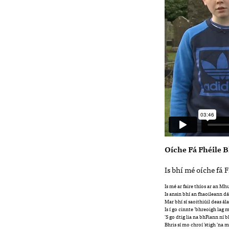
Oíche Fá Fhéile 
Is bhí mé oíche fá 
Is mé ar faire thíos ar an M
Is ansin bhí an fhaoileann d
Mar bhí sí saoithiúil deas ál
Is í go cinnte ’bhreoigh lag 
’S go dtig lia na bhFiann ní 
Bhris sí mo chroí ’stigh ’na m