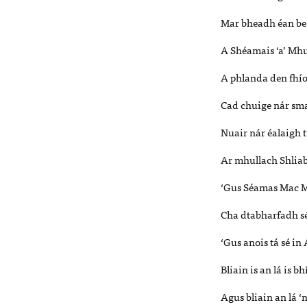
Mar bheadh éan beag
A Shéamais ‘a’ Mhu
A phlanda den fhíor
Cad chuige nár sma
Nuair nár éalaigh t
Ar mhullach Shliab
‘Gus Séamas Mac M
Cha dtabharfadh sé
‘Gus anois tá sé in
Bliain is an lá is 
Agus bliain an lá ‘