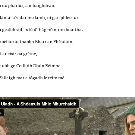
in do pharlús, a mhaighdean.
ntaí a’s, dar mo lámh, ní gan phléisiúr,
 gealbhrád, is tú d’fhág m’intinn buartha.
aochán ar thaobh Bharr an Fhéadain,
 ar eisir na gréine,
 dubh go Coillidh Dhún Réimhe
Eallaigh mar a tógadh le réim mé.