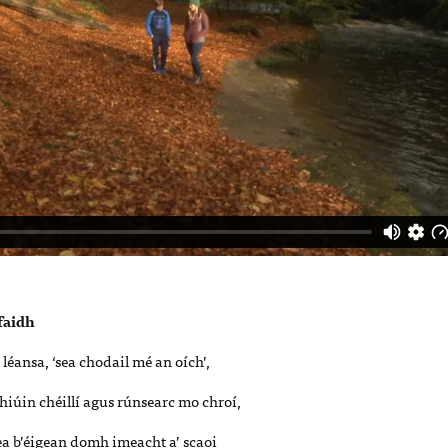
faidh
éansa, ‘sea chodail mé an oích’,
hiúin chéillí agus rúnsearc mo chroí,
‘sea b’éigean domh imeacht a’ scaoi