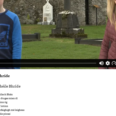
Bhríde
Fhéile Bhríde
hullach Bhán
á dtugas mian dí
ainn óg
m’intinn
bhfaighigh mé leigheas
íle píosaí