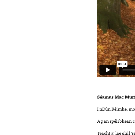
Séamus Mac Mur
I nDún Réimhe, mo l
Ag an spéirbhean c
Teacht a’ lae ghil 