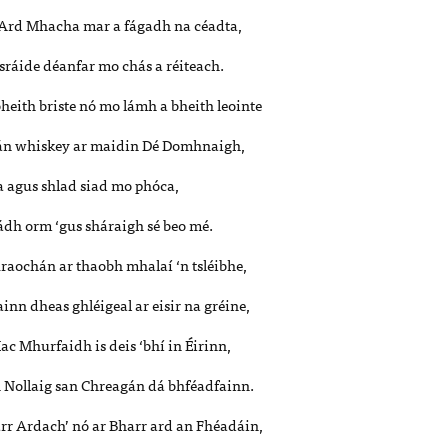
 Ard Mhacha mar a fágadh na céadta,
sráide déanfar mo chás a réiteach.
heith briste nó mo lámh a bheith leointe
pán whiskey ar maidin Dé Domhnaigh,
 agus shlad siad mo phóca,
ádh orm ‘gus sháraigh sé beo mé.
raochán ar thaobh mhalaí ‘n tsléibhe,
nn dheas ghléigeal ar eisir na gréine,
 Mhurfaidh is deis ‘bhí in Éirinn,
 Nollaig san Chreagán dá bhféadfainn.
rr Ardach’ nó ar Bharr ard an Fhéadáin,