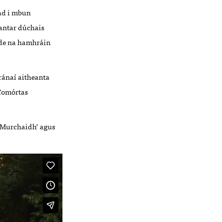
ad i mbun
eantar dúchais
 de na hamhráin
ránaí aitheanta
gComórtas
c Murchaidh’ agus