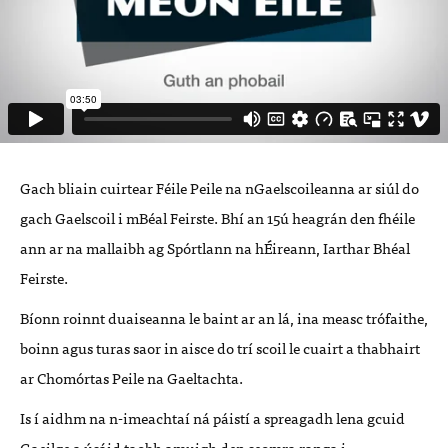
Gach bliain cuirtear Féile Peile na nGaelscoileanna ar siúl do
gach Gaelscoil i mBéal Feirste. Bhí an 15ú heagrán den fhéile
ann ar na mallaibh ag Spórtlann na hÉireann, Iarthar Bhéal
Feirste.
Bíonn roinnt duaiseanna le baint ar an lá, ina measc trófaithe,
boinn agus turas saor in aisce do trí scoil le cuairt a thabhairt
ar Chomórtas Peile na Gaeltachta.
Is í aidhm na n-imeachtaí ná páistí a spreagadh lena gcuid
Gaeilge a úsáid taobh amuigh den seomra ranga i