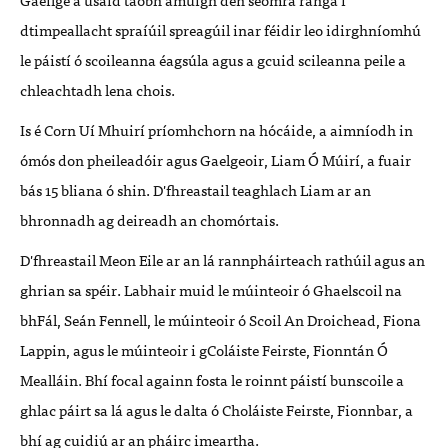
dtimpeallacht spraíúil spreagúil inar féidir leo idirghníomhú
le páistí ó scoileanna éagsúla agus a gcuid scileanna peile a
chleachtadh lena chois.
Is é Corn Uí Mhuirí príomhchorn na hócáide, a aimníodh in
ómós don pheileadóir agus Gaelgeoir, Liam Ó Múirí, a fuair
bás 15 bliana ó shin. D'fhreastail teaghlach Liam ar an
bhronnadh ag deireadh an chomórtais.
D'fhreastail Meon Eile ar an lá rannpháirteach rathúil agus an
ghrian sa spéir. Labhair muid le múinteoir ó Ghaelscoil na
bhFál, Seán Fennell, le múinteoir ó Scoil An Droichead, Fiona
Lappin, agus le múinteoir i gColáiste Feirste, Fionntán Ó
Mealláin. Bhí focal againn fosta le roinnt páistí bunscoile a
ghlac páirt sa lá agus le dalta ó Choláiste Feirste, Fionnbar, a
bhí ag cuidiú ar an pháirc imeartha.