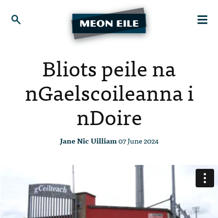
Bliots peile na
nGaelscoileanna i
nDoire
Jane Nic Uilliam
07 June 2024