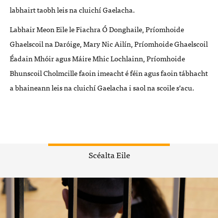
labhairt taobh leis na cluichí Gaelacha.
Labhair Meon Eile le Fiachra Ó Donghaile, Príomhoide
Ghaelscoil na Daróige, Mary Nic Ailín, Príomhoide Ghaelscoil
Éadain Mhóir agus Máire Mhic Lochlainn, Príomhoide
Bhunscoil Cholmcille faoin imeacht é féin agus faoin tábhacht
a bhaineann leis na cluichí Gaelacha i saol na scoile s’acu.
Scéalta Eile