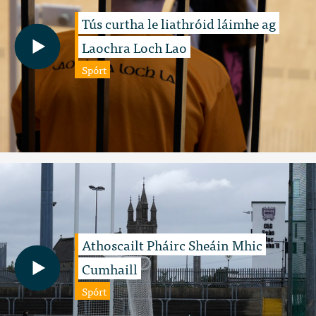
Tús curtha le liathróid láimhe ag
Laochra Loch Lao
Spórt
Athoscailt Pháirc Sheáin Mhic
Cumhaill
Spórt