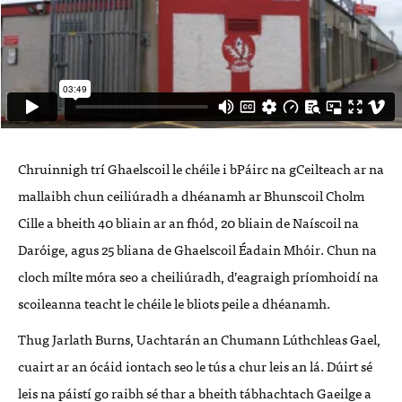
Chruinnigh trí Ghaelscoil le chéile i bPáirc na gCeilteach ar na
mallaibh chun ceiliúradh a dhéanamh ar Bhunscoil Cholm
Cille a bheith 40 bliain ar an fhód, 20 bliain de Naíscoil na
Daróige, agus 25 bliana de Ghaelscoil Éadain Mhóir. Chun na
cloch mílte móra seo a cheiliúradh, d’eagraigh príomhoidí na
scoileanna teacht le chéile le bliots peile a dhéanamh.
Thug Jarlath Burns, Uachtarán an Chumann Lúthchleas Gael,
cuairt ar an ócáid iontach seo le tús a chur leis an lá. Dúirt sé
leis na páistí go raibh sé thar a bheith tábhachtach Gaeilge a