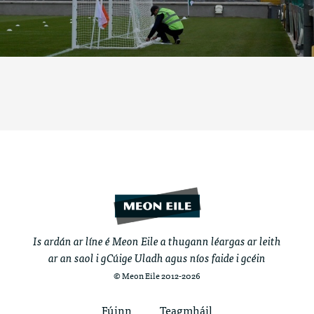
Is ardán ar líne é Meon Eile a thugann léargas ar leith
ar an saol i gCúige Uladh agus níos faide i gcéin
© Meon Eile 2012-2026
Fúinn
Teagmháil