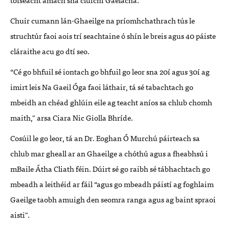
Chuir cumann lán-Ghaeilge na príomhchathrach tús le
struchtúr faoi aois trí seachtaine ó shín le breis agus 40 páiste
cláraithe acu go dtí seo.
“Cé go bhfuil sé iontach go bhfuil go leor sna 20í agus 30í ag
imirt leis Na Gaeil Óga faoi láthair, tá sé tabachtach go
mbeidh an chéad ghlúin eile ag teacht aníos sa chlub chomh
maith," arsa Ciara Nic Giolla Bhríde.
Cosúil le go leor, tá an Dr. Eoghan Ó Murchú páirteach sa
chlub mar gheall ar an Ghaeilge a chóthú agus a fheabhsú i
mBaile Átha Cliath féin. Dúirt sé go raibh sé tábhachtach go
mbeadh a leithéid ar fáil “agus go mbeadh páistí ag foghlaim
Gaeilge taobh amuigh den seomra ranga agus ag baint spraoi
aisti".