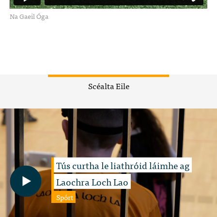
Na Gaeil Óga
Scéalta Eile
Tús curtha le liathróid láimhe ag
Laochra Loch Lao
Spórt