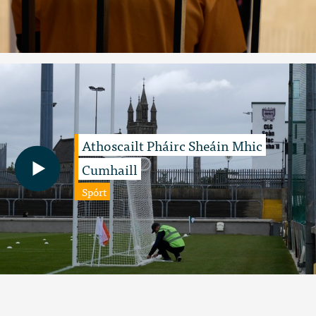
Athoscailt Pháirc Sheáin Mhic
Cumhaill
Spórt