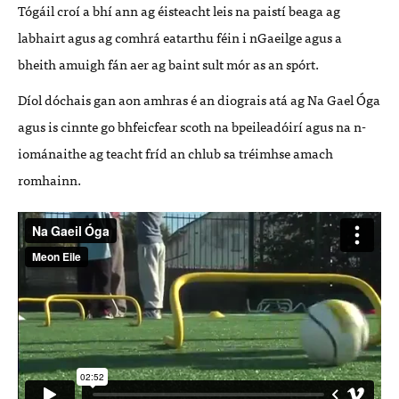
Tógáil croí a bhí ann ag éisteacht leis na paistí beaga ag
labhairt agus ag comhrá eatarthu féin i nGaeilge agus a
bheith amuigh fán aer ag baint sult mór as an spórt.
Díol dóchais gan aon amhras é an diograis atá ag Na Gael Óga
agus is cinnte go bhfeicfear scoth na bpeileadóirí agus na n-
iománaithe ag teacht fríd an chlub sa tréimhse amach
romhainn.