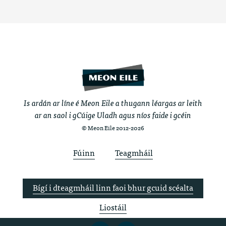
Is ardán ar líne é Meon Eile a thugann léargas ar leith
ar an saol i gCúige Uladh agus níos faide i gcéin
© Meon Eile 2012-2026
Fúinn
Teagmháil
Bígí i dteagmháil linn faoi bhur gcuid scéalta
Liostáil