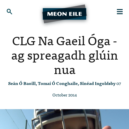
CLG Na Gaeil Óga -
ag spreagadh glúin
nua
Seán Ó Baoill, Tomaí Ó Conghaile, Sinéad Ingoldsby
07
October 2014