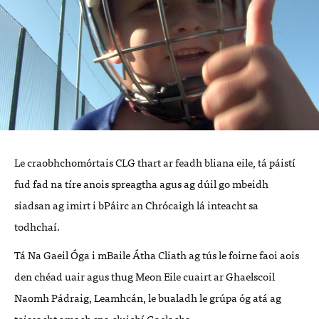
Le craobhchomórtais
CLG
thart ar feadh bliana eile, tá páistí
fud fad na tíre anois spreagtha agus ag dúil go mbeidh
siadsan ag imirt i bPáirc an Chrócaigh lá inteacht sa
todhchaí.
Tá Na Gaeil Óga i mBaile Átha Cliath ag tús le foirne faoi aois
den chéad uair agus thug Meon Eile cuairt ar Ghaelscoil
Naomh Pádraig, Leamhcán, le bualadh le grúpa óg atá ag
toiseacht amach sna cluichí Gaelacha.