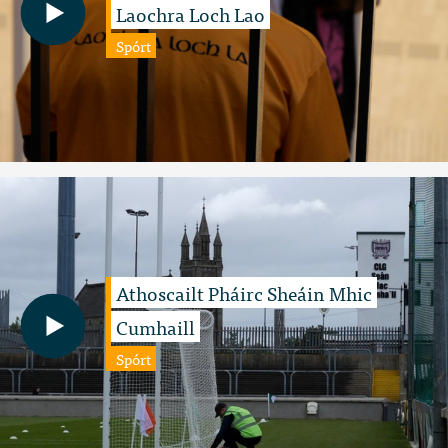
Laochra Loch Lao
Spórt
Athoscailt Pháirc Sheáin Mhic
Cumhaill
Spórt