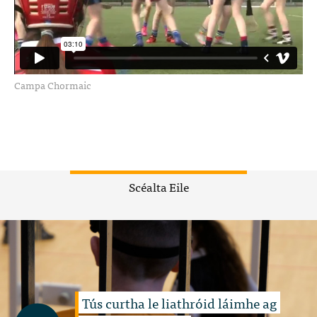
Campa Chormaic
Scéalta Eile
Tús curtha le liathróid láimhe ag