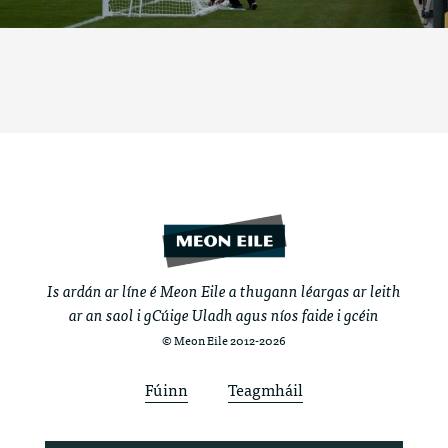
Is ardán ar líne é Meon Eile a thugann léargas ar leith
ar an saol i gCúige Uladh agus níos faide i gcéin
© Meon Eile 2012-2026
Fúinn
Teagmháil