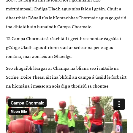
mórthimpeall Chúige Uladh agus níos faide i gcéin. Chuir a
dheartháir Dónall tús le hIontaobhas Chormaic agus go gairid
ina dhiaidh sin bunaíodh Campa Chormaic.
Tá Campa Chormaic á réachtáil i gceithre chontae éagsúla i
gCúige Uladh agus díríonn siad ar scileanna peile agus
iomána, mar aon leis an Ghaeilge.
Seo chugaibh léargas ar Champa na bliana seo i mBaile na
Scríne, Doire Theas, áit ina bhfuil an campa á úsáid le forbairt
na hiomána i measc an aois óig a threisiú sa chontae.