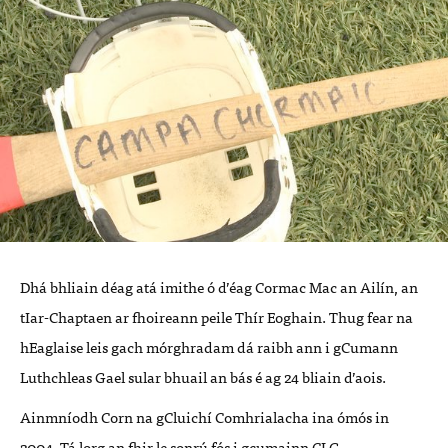
Dhá bhliain déag atá imithe ó d’éag Cormac Mac an Ailín, an
tIar-Chaptaen ar fhoireann peile Thír Eoghain. Thug fear na
hEaglaise leis gach mórghradam dá raibh ann i gCumann
Luthchleas Gael sular bhuail an bás é ag 24 bliain d’aois.
Ainmníodh Corn na gCluichí Comhrialacha ina ómós in
2004. Tá lorg an fhir le sonrú fós i gcumainn
CLG