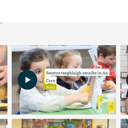
Seomra teaghlaigh oscailte in An
Carn
Pobal