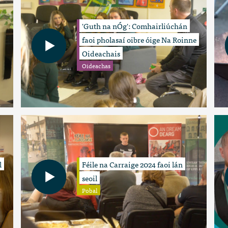
'Guth na nÓg': Comhairliúchán
faoi pholasaí oibre óige Na Roinne
Oideachais
Oideachas
l
Féile na Carraige 2024 faoi lán
seoil
Pobal