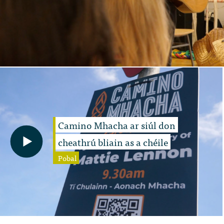
Camino Mhacha ar siúl don
cheathrú bliain as a chéile
Pobal