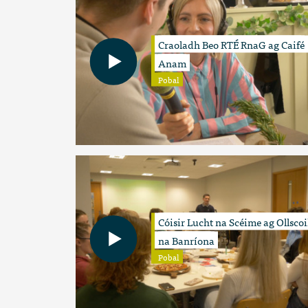
Craoladh Beo RTÉ RnaG ag Caifé
Anam
Pobal
Cóisir Lucht na Scéime ag Ollscoi
na Banríona
Pobal