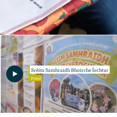
Scéim Samhraidh Bhoirche Íochtar
Pobal