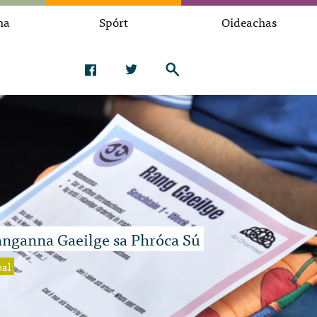
na
Spórt
Oideachas
nganna Gaeilge sa Phróca Sú
bal