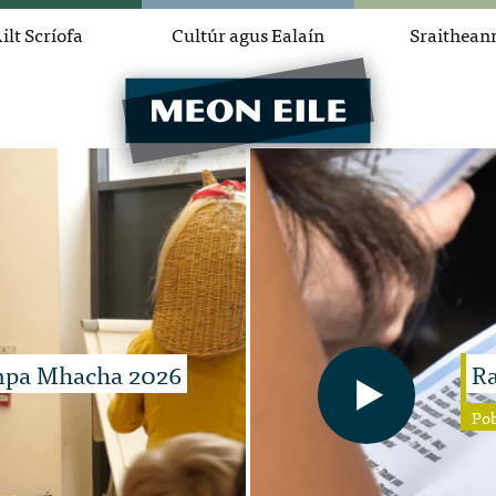
ilt Scríofa
Cultúr agus Ealaín
Sraithean
ampa Mhacha 2026
Ra
Po