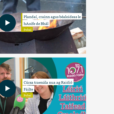
Plandaí, crainn agus béaloideas le
hAoife de Bhál
Pobal
Cúrsa traenála nua ag Raidió
Fáilte
Pobal