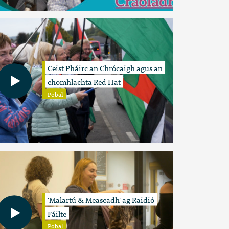
Ceist Pháirc an Chrócaigh agus an
chomhlachta Red Hat
Pobal
'Malartú & Meascadh' ag Raidió
Fáilte
Pobal