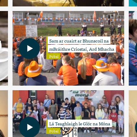
Sam ar cuairt ar Bhunscoil na
mBráithre Críostaí, Ard Mhacha
Pobal
Lá Teaghlaigh le Glór na Móna
Pobal