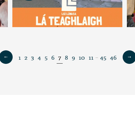
1
2
3
4
5
6
7
8
9
10
11
45
46
…