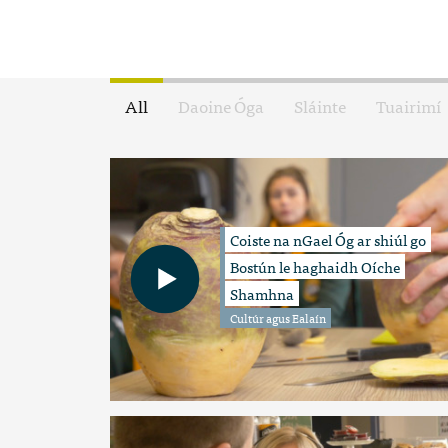
All
Daoine Óga
Sláinte
Tuairimí
Coiste na nGael Óg ar shiúl go
Bostún le haghaidh Oíche
Shamhna
Cultúr agus Ealaín