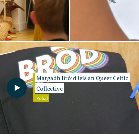
Margadh Bróid leis an Queer Celtic
Collective
Pobal