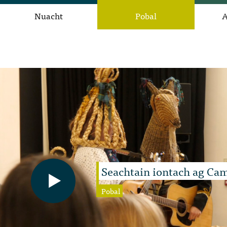
Nuacht
Pobal
A
Seachtain iontach ag C
Pobal