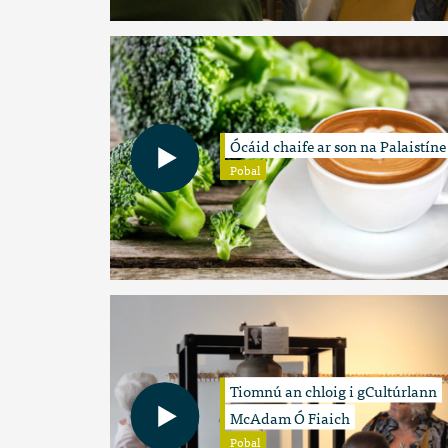
Ócáid chaife ar son na Palaistíne
Pobal
Tiomnú an chloig i gCultúrlann
McAdam Ó Fiaich
Pobal