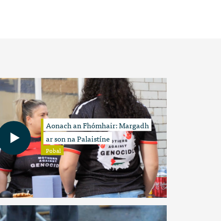
Aonach an Fhómhair: Margadh
ar son na Palaistíne
Pobal