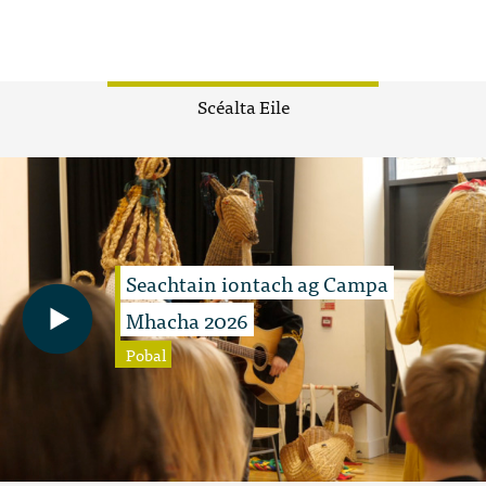
Scéalta Eile
Seachtain iontach ag Campa
Mhacha 2026
Pobal