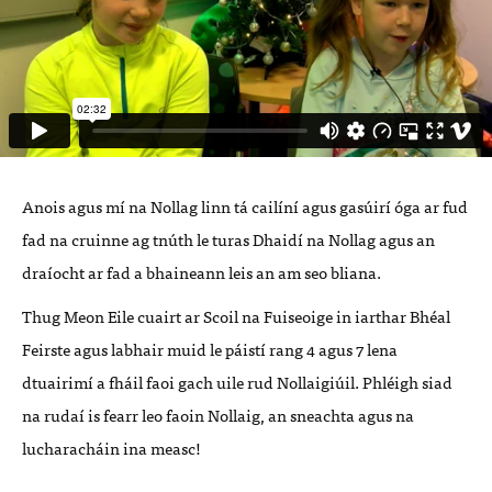
Anois agus mí na Nollag linn tá cailíní agus gasúirí óga ar fud
fad na cruinne ag tnúth le turas Dhaidí na Nollag agus an
draíocht ar fad a bhaineann leis an am seo bliana.
Thug Meon Eile cuairt ar Scoil na Fuiseoige in iarthar Bhéal
Feirste agus labhair muid le páistí rang 4 agus 7 lena
dtuairimí a fháil faoi gach uile rud Nollaigiúil. Phléigh siad
na rudaí is fearr leo faoin Nollaig, an sneachta agus na
lucharacháin ina measc!