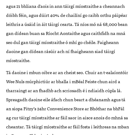
agus 21 bhliana d'aois in ann táirgí míostraithe a cheannach
dóibh féin, agus dúirt 40% de chailíní go raibh orthu páipéar
leithris a úsáid in áit táirgí cearta. Tá níos mó ná 68,000 bean
gan dídean buan sa Ríocht Aontaithe agus caithfidh na mná
seo dul gan táirgí míostraithe ó mhí go chéile. Faigheann
daoine gan dídean rásúir ach ní fhaigheann siad táirgí
míostraithe.
Tá daoine i mbun oibre ar an cheist seo. Chuir an t-ealaíontóir
Wee Nuls múrphictiúr ar bhalla i mBéal Feiste chun aird a
tharraingt ar an fhadhb ach scriosadh é i ndiaidh cúpla lá.
Spreagadh daoine eile áfach chun beart a dhéanamh agus tá
an siopa Fitzy’s 24hr Convenience Store ar Bhóthar na bhFál
ag cur táirgí míostraithe ar fáil saor in aisce anois do mhná sa
cheantar. Tá táirgí míostraithe ar fáil fosta i leithreas na mban