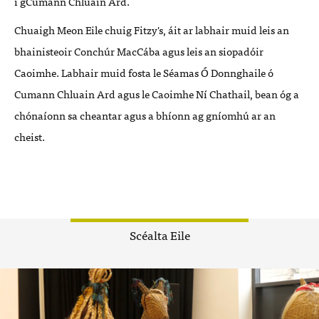
i gCumann Chluain Ard.
Chuaigh Meon Eile chuig Fitzy's, áit ar labhair muid leis an
bhainisteoir Conchúr MacCába agus leis an siopadóir
Caoimhe. Labhair muid fosta le Séamas Ó Donnghaile ó
Cumann Chluain Ard agus le Caoimhe Ní Chathail, bean óg a
chónaíonn sa cheantar agus a bhíonn ag gníomhú ar an
cheist.
Scéalta Eile