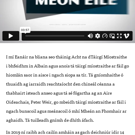
I mí Eanáir na bliana seo tháinig Acht na dTáirgí Míostraithe
i bhfeidhm in Albain agus anois tá táirgí míostraithe ar fáil go
hiomlán saor in aisce i ngach siopa sa tír. Tá gníomhaithe ó
thuaidh ag iarraidh reachtaíocht den chineál céanna a
thabhairt isteach anseo agus tá sé fógartha ag an Aire
Oideachais, Peter Weir, go mbeidh táirgí míostraithe ar fáil i
ngach bunscoil agus meánscoil ó mhí Mheán an Fhomhair ar
aghaidh. Tá tuilleadh gnímh de dhíth áfach.
In 2019 ní raibh ach cailín amháin as gach deichniúr idir 14