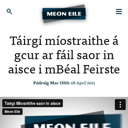
Táirgí míostraithe á
gcur ar fáil saor in
aisce i mBéal Feirste
Pádraig Mac Oitir
08 April 2021