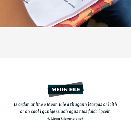
Is ardán ar líne é Meon Eile a thugann léargas ar leith
ar an saol i gCúige Uladh agus níos faide i gcéin
© Meon Eile 2012-2026