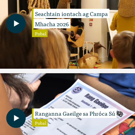
Seachtain iontach ag Campa
Mhacha 2026
Pobal
Ranganna Gaeilge sa Phróca Sú
Pobal