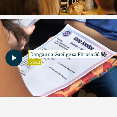
Ranganna Gaeilge sa Phróca Sú
Pobal