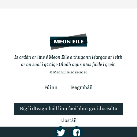
Is ardán ar líne é Meon Eile a thugann léargas ar leith
ar an saol i gCúige Uladh agus níos faide i gcéin
© Meon Eile 2012-2026
Fúinn
Teagmháil
Bígí i dteagmháil linn faoi bhur gcuid scéalta
Liostáil