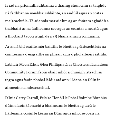
Is iad na príomhfhadhbanna a tháinig chun cinn sa taighde
ná fadhbanna meabhairshláinte, an andúil agus an costas
maireachtála. Tá sé anois mar aidhm ag an fhóram aghaidh a
thabhairt ar na fadhbanna seo agus an ceantar a neartú agus
a fhorbairt taobh istigh de na 5 bliana amach romhainn.
Ar an lá bhí scaifte mór bailithe le bheith ag éisteacht leis na
cainteanna ó eagraithe an phlean agus ó pholaiteoirí áitiúla.
Labhair Meon Eile le Glen Phillips atá ar Choiste an Lenadoon
Community Forum faoin obair mhór a chuaigh isteach sa
togra agus faoin phobal láidir atá ann i Léana an Dúin in
ainneoin na ndeacrachtaí.
D’inis Gerry Carroll, Feisire Tionóil le Pobal Roimhe Bhrabús,
dúinn faoin tábhacht a bhaineann le bheith ag tacú le
háiteanna cosúil le Léana an Dúin agus mhol sé obair na