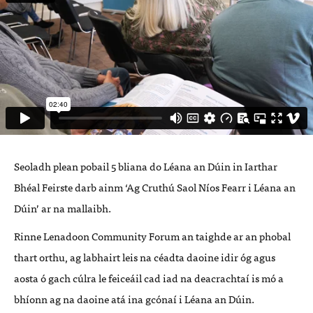
Seoladh plean pobail 5 bliana do Léana an Dúin in Iarthar
Bhéal Feirste darb ainm ‘Ag Cruthú Saol Níos Fearr i Léana an
Dúin’ ar na mallaibh.
Rinne Lenadoon Community Forum an taighde ar an phobal
thart orthu, ag labhairt leis na céadta daoine idir óg agus
aosta ó gach cúlra le feiceáil cad iad na deacrachtaí is mó a
bhíonn ag na daoine atá ina gcónaí i Léana an Dúin.