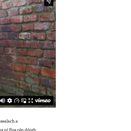
nsealach a
us ní fíos cén dóigh