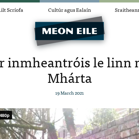
ilt Scríofa
Cultúr agus Ealaín
Sraithean
r inmheantróis le linn
Mhárta
19 March 2021