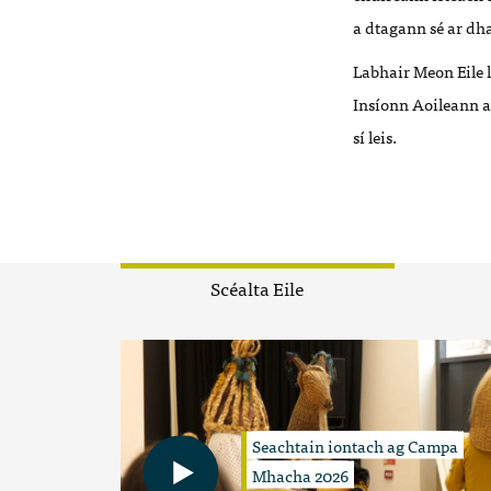
a dtagann sé ar dha
Labhair Meon Eile 
Insíonn Aoileann a 
sí leis.
Scéalta Eile
Seachtain iontach ag Campa
Mhacha 2026