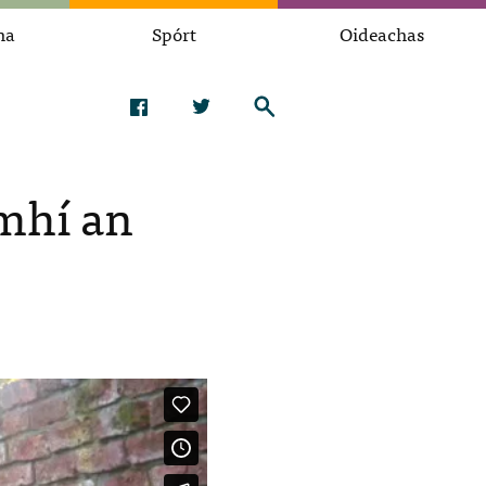
na
Spórt
Oideachas
 mhí an