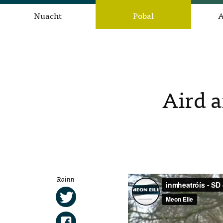
Nuacht
Pobal
A
Aird a
Roinn