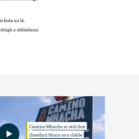
e fada an lá.
n dóigh a déileálann
Camino Mhacha ar siúl don
cheathrú bliain as a chéile