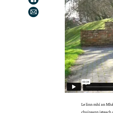
Le linn mhí an Mhár
chuireann isteach a