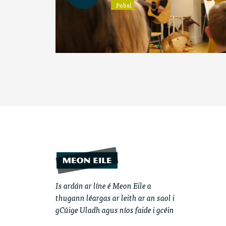
Pobal
Is ardán ar líne é Meon Eile a
thugann léargas ar leith ar an saol i
gCúige Uladh agus níos faide i gcéin