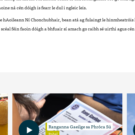
oine ná cén dóigh is fearr le dul i ngleic leis.
le hAoileann Ní
Chonchubhair
, bean atá ag fulaingt le hinmheatróis l
scéal féin faoin dóigh a bhfuair sí amach go raibh sé uirthi agus cé
Ranganna Gaeilge sa Phróca Sú
Pobal