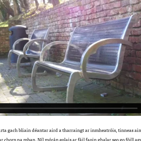
ta gach bliain déantar aird a tharraingt ar inmheatróis, tinneas ai
r chorp na mban. Níl mórán eolais ar fáil faoin ghalar seo go fóill ag