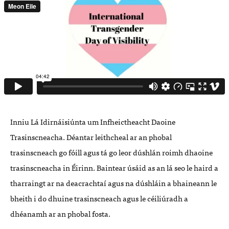
Inniu Lá Idirnáisiúnta um Infheictheacht Daoine
Trasinscneacha. Déantar leithcheal ar an phobal
trasinscneach go fóill agus tá go leor dúshlán roimh dhaoine
trasinscneacha in Éirinn. Baintear úsáid as an lá seo le haird a
tharraingt ar na deacrachtaí agus na dúshláin a bhaineann le
bheith i do dhuine trasinscneach agus le céiliúradh a
dhéanamh ar an phobal fosta.