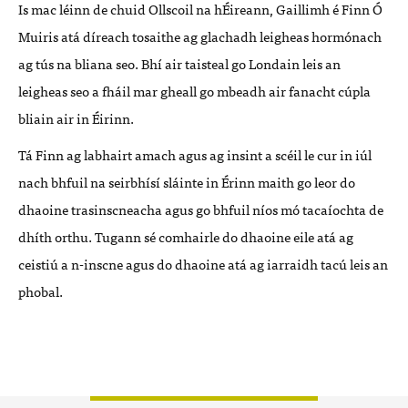
Is mac léinn de chuid Ollscoil na hÉireann, Gaillimh é Finn Ó
Muiris atá díreach tosaithe ag glachadh leigheas hormónach
ag tús na bliana seo. Bhí air taisteal go Londain leis an
leigheas seo a fháil mar gheall go mbeadh air fanacht cúpla
bliain air in Éirinn.
Tá Finn ag labhairt amach agus ag insint a scéil le cur in iúl
nach bhfuil na seirbhísí sláinte in Érinn maith go leor do
dhaoine trasinscneacha agus go bhfuil níos mó tacaíochta de
dhíth orthu. Tugann sé comhairle do dhaoine eile atá ag
ceistiú a n-inscne agus do dhaoine atá ag iarraidh tacú leis an
phobal.