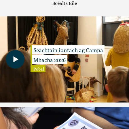
Scéalta Eile
Seachtain iontach ag Campa
Mhacha 2026
Pobal