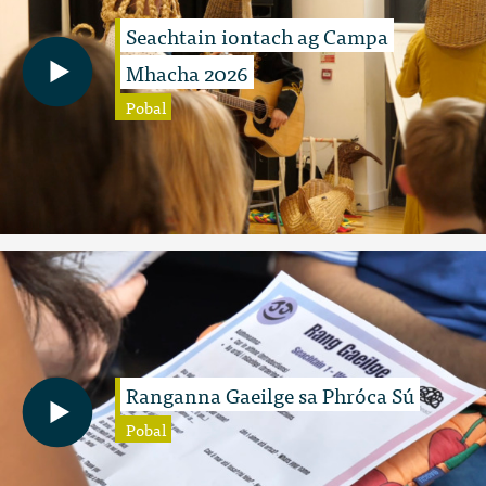
Seachtain iontach ag Campa
Mhacha 2026
Pobal
Ranganna Gaeilge sa Phróca Sú
Pobal