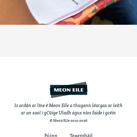
Is ardán ar líne é Meon Eile a thugann léargas ar leith
ar an saol i gCúige Uladh agus níos faide i gcéin
© Meon Eile 2012-2026
Fúinn
Teagmháil