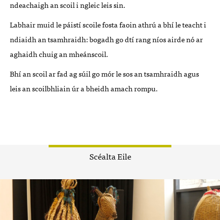
ndeachaigh an scoil i ngleic leis sin.
Labhair muid le páistí scoile fosta faoin athrú a bhí le teacht i
ndiaidh an tsamhraidh: bogadh go dtí rang níos airde nó ar
aghaidh chuig an mheánscoil.
Bhí an scoil ar fad ag súil go mór le sos an tsamhraidh agus
leis an scoilbhliain úr a bheidh amach rompu.
Scéalta Eile