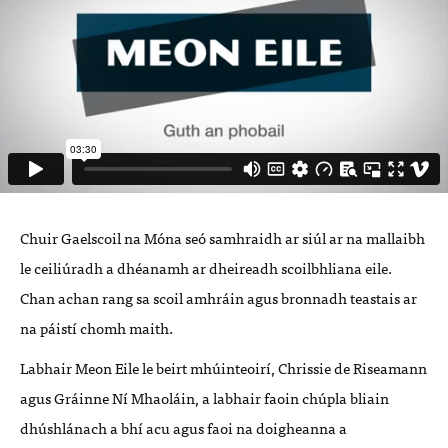
Chuir Gaelscoil na Móna seó samhraidh ar siúl ar na mallaibh
le ceiliúradh a dhéanamh ar dheireadh scoilbhliana eile.
Chan achan rang sa scoil amhráin agus bronnadh teastais ar
na páistí chomh maith.
Labhair Meon Eile le beirt mhúinteoirí, Chrissie de Riseamann
agus Gráinne Ní Mhaoláin, a labhair faoin chúpla bliain
dhúshlánach a bhí acu agus faoi na doigheanna a