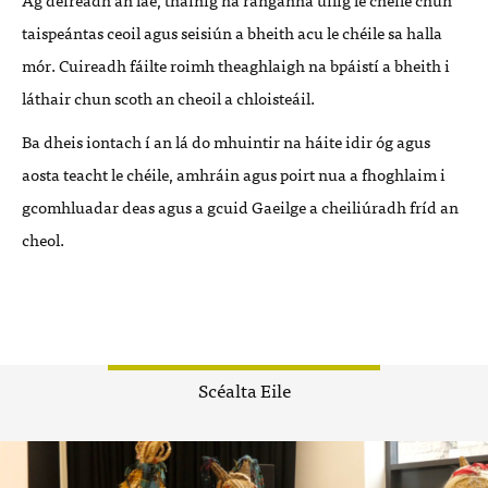
taispeántas ceoil agus seisiún a bheith acu le chéile sa halla
mór.
Cuireadh fáilte roimh theaghlaigh na bpáistí a bheith i
láthair chun scoth an cheoil a chloisteáil.
Ba dheis iontach í an lá do mhuintir na háite idir óg agus
aosta teacht le chéile, amhráin agus poirt nua a fhoghlaim i
gcomhluadar deas agus a gcuid Gaeilge a cheiliúradh fríd an
cheol.
Scéalta Eile