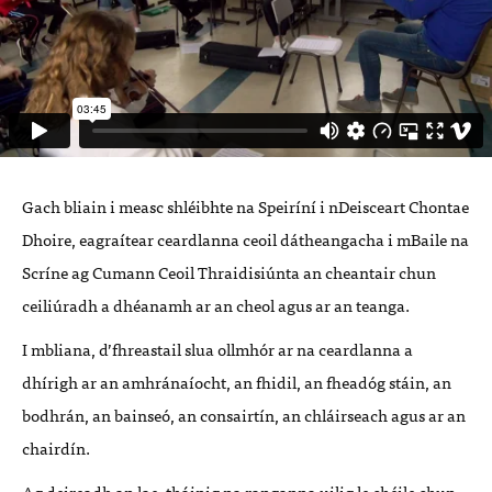
Gach bliain i measc shléibhte na Speiríní i nDeisceart Chontae
Dhoire, eagraítear ceardlanna ceoil dátheangacha i mBaile na
Scríne ag Cumann Ceoil Thraidisiúnta an cheantair chun
ceiliúradh a dhéanamh ar an cheol agus ar an teanga.
I mbliana, d’fhreastail slua ollmhór ar na ceardlanna a
dhírigh ar an amhránaíocht, an fhidil, an fheadóg stáin, an
bodhrán, an bainseó, an consairtín, an chláirseach agus ar an
chairdín.
Ag deireadh an lae, tháinig na ranganna uilig le chéile chun