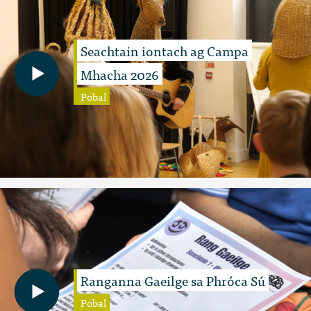
Seachtain iontach ag Campa
Mhacha 2026
Pobal
Ranganna Gaeilge sa Phróca Sú
Pobal