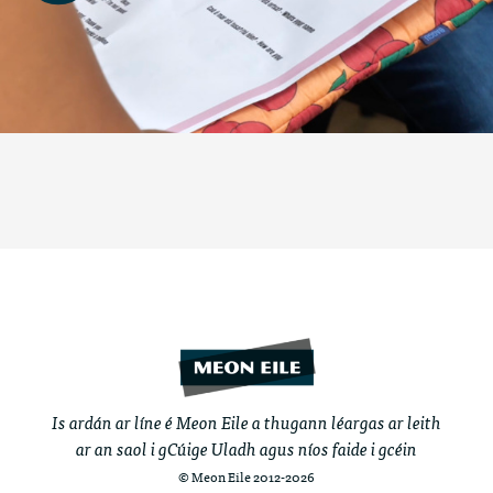
Is ardán ar líne é Meon Eile a thugann léargas ar leith
ar an saol i gCúige Uladh agus níos faide i gcéin
© Meon Eile 2012-2026