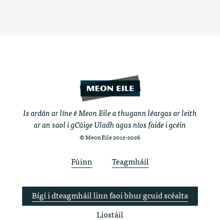
Is ardán ar líne é Meon Eile a thugann léargas ar leith
ar an saol i gCúige Uladh agus níos faide i gcéin
© Meon Eile 2012-2026
Fúinn
Teagmháil
Bígí i dteagmháil linn faoi bhur gcuid scéalta
Liostáil