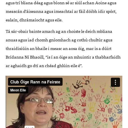
agus trí bliana déag agus bíonn sé ar siúl achan Aoine agus
meascán d’áiseanna agus imeachtaí ar fáil dóibh idir spórt,
ealaín, dhrámaíocht agus eile.
Tá sár-obair bainte amach ag an choiste le deich mbliana
anuas agus iad chomh gníomhach ag cothú chultúr agus
thraidisiúin an bhaile i measc an aosa óig, mar is a dúirt
Brídanna Ní Bhaoill, “is í an óige an mhuintir a thabharfaidh
ar aghaidh go dtí an chéad ghlúin eile é”.