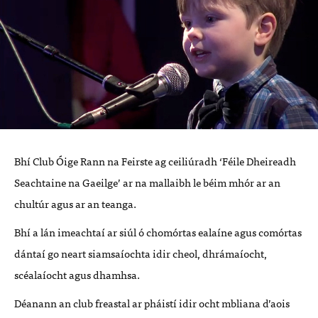
Bhí Club Óige Rann na Feirste ag ceiliúradh ‘Féile Dheireadh
Seachtaine na Gaeilge’ ar na mallaibh le béim mhór ar an
chultúr agus ar an teanga.
Bhí a lán imeachtaí ar siúl ó chomórtas ealaíne agus comórtas
dántaí go neart siamsaíochta idir cheol, dhrámaíocht,
scéalaíocht agus dhamhsa.
Déanann an club freastal ar pháistí idir ocht mbliana d’aois