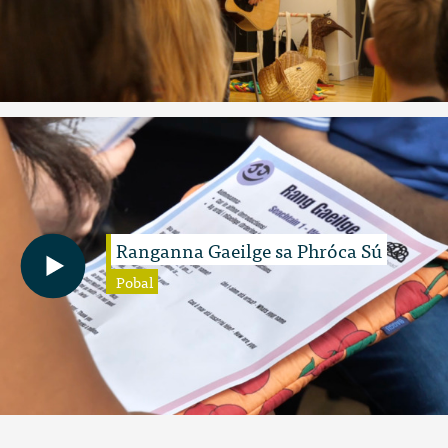
Ranganna Gaeilge sa Phróca Sú
Pobal