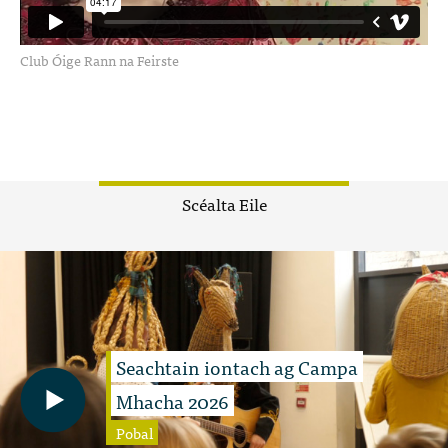
Club Óige Rann na Feirste
Scéalta Eile
Seachtain iontach ag Campa
Mhacha 2026
Pobal