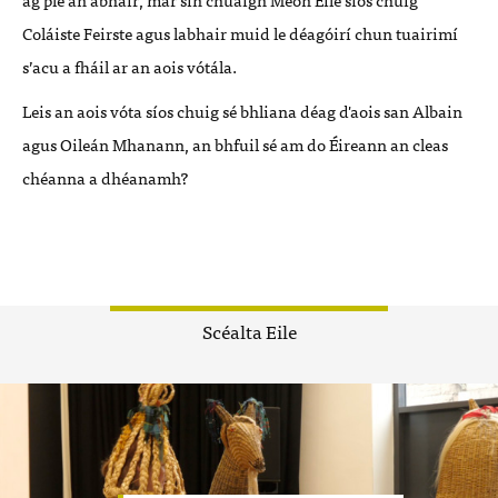
Coláiste Feirste agus labhair muid le déagóirí chun tuairimí
s’acu a fháil ar an aois vótála.
Leis an aois vóta síos chuig sé bhliana déag d'aois san Albain
agus Oileán Mhanann, an bhfuil sé am do Éireann an cleas
chéanna a dhéanamh?
Scéalta Eile