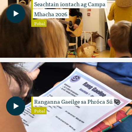
Seachtain iontach ag Campa
Mhacha 2026
Pobal
Ranganna Gaeilge sa Phróca Sú
Pobal