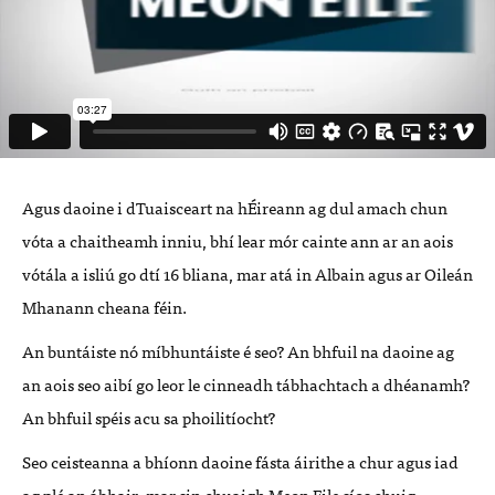
Agus daoine i dTuaisceart na hÉireann ag dul amach chun
vóta a chaitheamh inniu, bhí lear mór cainte ann ar an aois
vótála a isliú go dtí 16 bliana, mar atá in Albain agus ar Oileán
Mhanann cheana féin.
An buntáiste nó míbhuntáiste é seo? An bhfuil na daoine ag
an aois seo aibí go leor le cinneadh tábhachtach a dhéanamh?
An bhfuil spéis acu sa phoilitíocht?
Seo ceisteanna a bhíonn daoine fásta áirithe a chur agus iad
ag plé an ábhair, mar sin chuaigh Meon Eile síos chuig