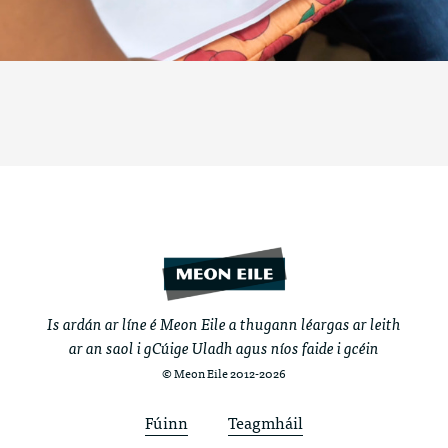
Is ardán ar líne é Meon Eile a thugann léargas ar leith
ar an saol i gCúige Uladh agus níos faide i gcéin
© Meon Eile 2012-2026
Fúinn
Teagmháil