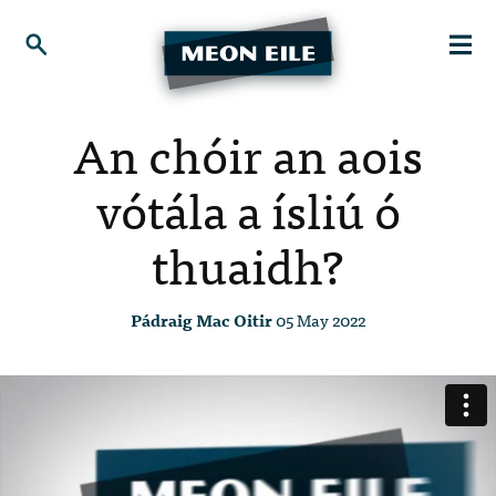
An chóir an aois
vótála a ísliú ó
thuaidh?
Pádraig Mac Oitir
05 May 2022