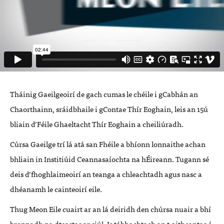
Tháinig Gaeilgeoirí de gach
cumas le chéile i gCabhán an
Chaorthainn, sráidbhaile i gContae Thír Eoghain, leis an 15ú
bliain d’Féile Ghaeltacht Thír Eoghain a cheiliúradh.
Cúrsa Gaeilge trí lá atá san Fhéile a bhíonn lonnaithe achan
bhliain in Institiúid Ceannasaíochta na hÉireann. Tugann sé
deis d’fhoghlaimeoirí an teanga a chleachtadh agus nasc a
dhéanamh le cainteoirí eile.
Thug Meon Eile cuairt ar an lá deiridh den chúrsa nuair a bhí
bronnadh na dteastas ar siúl. Is tábhachtach an t-aitheantas é