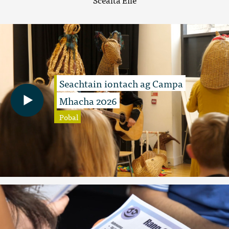
Seachtain iontach ag Campa
Mhacha 2026
Pobal