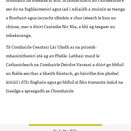
seo do na foghlaimeoirí agus iad i ndiaidh a muinín sa teanga
a fhorbairt agus iarracht ollmhór a chur isteach le linn an
chúrsa, mar a dúirt Caoimhe Nic Nia, a bhí ag teagasc an
mheánranga.
Tá Comhairle Ceantair Lár Uladh ar na príomh-
mhaoinitheoirí atá ag an Fhéile. Labhair muid le
Cathaoirleach na Comhairle Deirdre Varsani a dúirt go bhfuil
an fhéile seo thar a bheith fiúntach, go háirithe don phobal
áitiúil i dTír Eoghain agus go bhfuil sí féin tiomanta úsáid na
Gaeilge a spreagadh sa Chomhairle.
Scéalta Eile