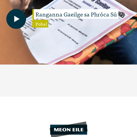
Ranganna Gaeilge sa Phróca Sú
Pobal