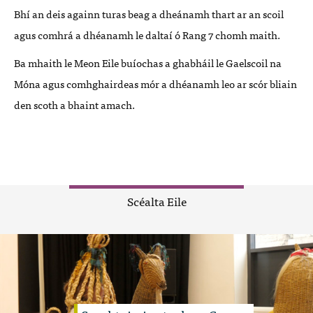
Bhí an deis againn turas beag a dheánamh thart ar an scoil
agus comhrá a dhéanamh le daltaí ó Rang 7 chomh maith.
Ba mhaith le Meon Eile buíochas a ghabháil le Gaelscoil na
Móna agus comhghairdeas mór a dhéanamh leo ar scór bliain
den scoth a bhaint amach.
Scéalta Eile