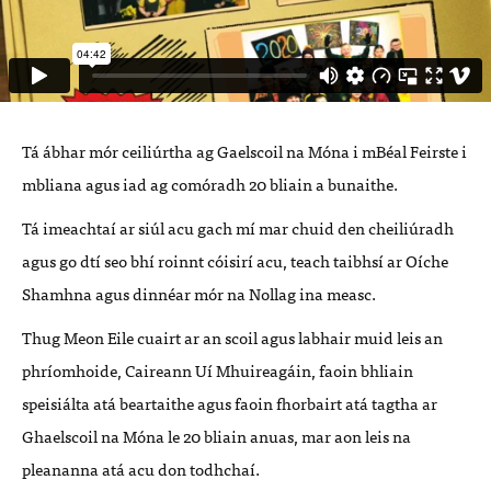
Tá ábhar mór ceiliúrtha ag Gaelscoil na Móna i mBéal Feirste i
mbliana agus iad ag comóradh 20 bliain a bunaithe.
Tá imeachtaí ar siúl acu gach mí mar chuid den cheiliúradh
agus go dtí seo bhí roinnt cóisirí acu, teach taibhsí ar Oíche
Shamhna agus dinnéar mór na Nollag ina measc.
Thug Meon Eile cuairt ar an scoil agus labhair muid leis an
phríomhoide, Caireann Uí Mhuireagáin, faoin bhliain
speisiálta atá beartaithe agus faoin fhorbairt atá tagtha ar
Ghaelscoil na Móna le 20 bliain anuas, mar aon leis na
pleananna atá acu don todhchaí.