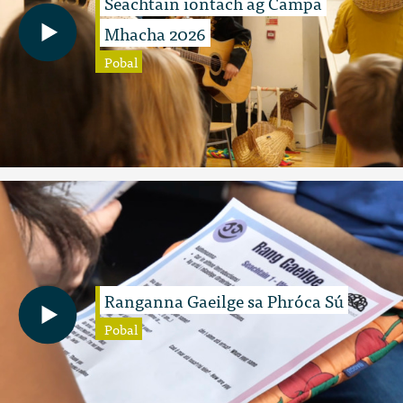
Seachtain iontach ag Campa
Mhacha 2026
Pobal
Ranganna Gaeilge sa Phróca Sú
Pobal