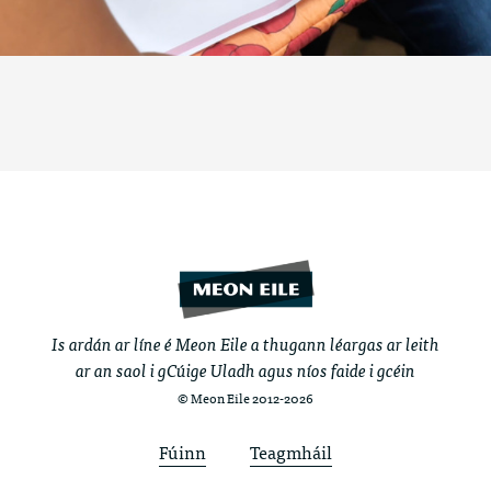
Is ardán ar líne é Meon Eile a thugann léargas ar leith
ar an saol i gCúige Uladh agus níos faide i gcéin
© Meon Eile 2012-2026
Fúinn
Teagmháil