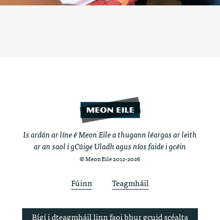
Is ardán ar líne é Meon Eile a thugann léargas ar leith
ar an saol i gCúige Uladh agus níos faide i gcéin
© Meon Eile 2012-2026
Fúinn
Teagmháil
Bígí i dteagmháil linn faoi bhur gcuid scéalta