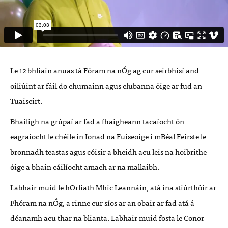
Le 12 bhliain anuas tá Fóram na nÓg ag cur seirbhísí and
oiliúint ar fáil do chumainn agus clubanna óige ar fud an
Tuaiscirt.
Bhailigh na grúpaí ar fad a fhaigheann tacaíocht ón
eagraíocht le chéile in Ionad na Fuiseoige i mBéal Feirste le
bronnadh teastas agus cóisir a bheidh acu leis na hoibrithe
óige a bhain cáilíocht amach ar na mallaibh.
Labhair muid le hOrliath Mhic Leannáin, atá ina stiúrthóir ar
Fhóram na nÓg, a rinne cur síos ar an obair ar fad atá á
déanamh acu thar na blianta. Labhair muid fosta le Conor