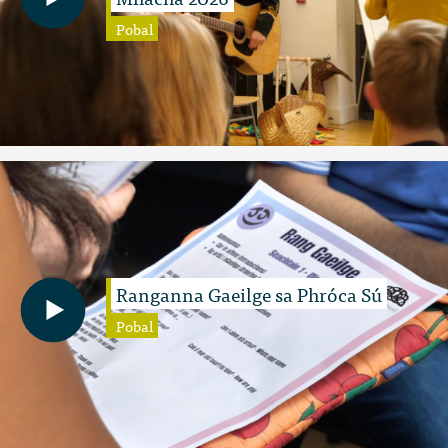
Pobal
Ranganna Gaeilge sa Phróca Sú
Pobal