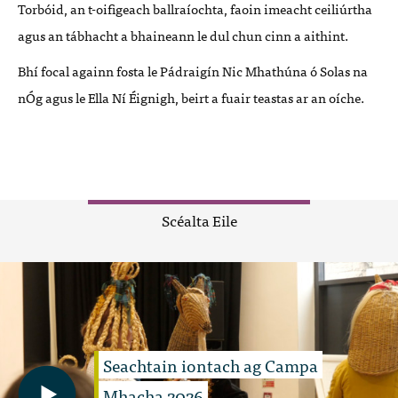
Torbóid, an t-oifigeach ballraíochta, faoin imeacht ceiliúrtha
agus an tábhacht a bhaineann le dul chun cinn a aithint.
Bhí focal againn fosta le Pádraigín Nic Mhathúna ó Solas na
nÓg agus le Ella Ní Éignigh, beirt a fuair teastas ar an oíche.
Scéalta Eile
Seachtain iontach ag Campa
Mhacha 2026