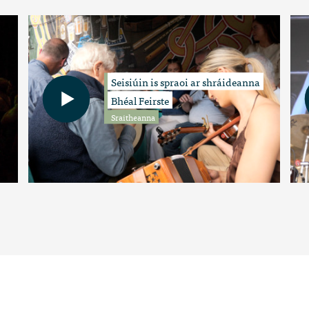
Seisiúin is spraoi ar shráideanna
Bhéal Feirste
Sraitheanna