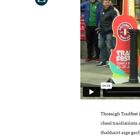
Thosaigh Tradfest 
cheol traidisiúnta a
thabhairt aige gach