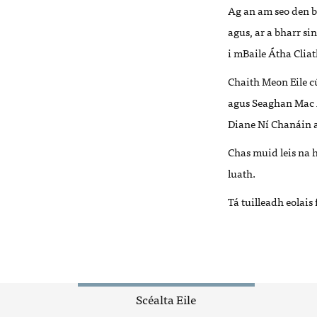
Ag an am seo den bh
agus, ar a bharr si
i mBaile Átha Clia
Chaith Meon Eile cú
agus Seaghan Mac A
Diane Ní Chanáin a
Chas muid leis na
luath.
Tá tuilleadh eolais
Scéalta Eile