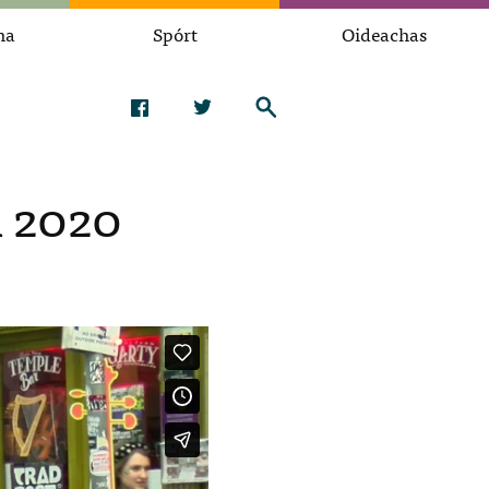
na
Spórt
Oideachas
l 2020