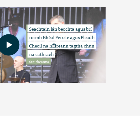
Seachtain lán beochta agus brí
roimh Bhéal Feirste agus Fleadh
Cheoil na hÉireann tagtha chun
na cathrach
Sraitheanna