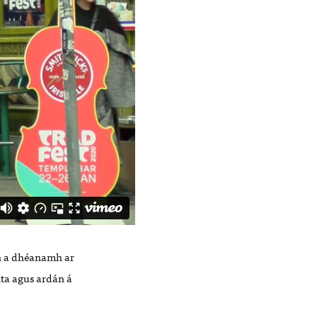
dh a dhéanamh ar
únta agus ardán á