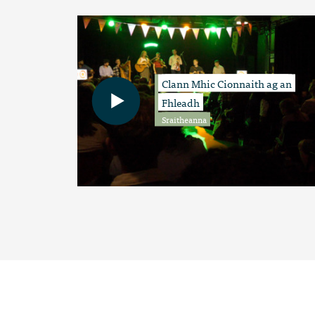
Clann Mhic Cionnaith ag an
Fhleadh
Sraitheanna