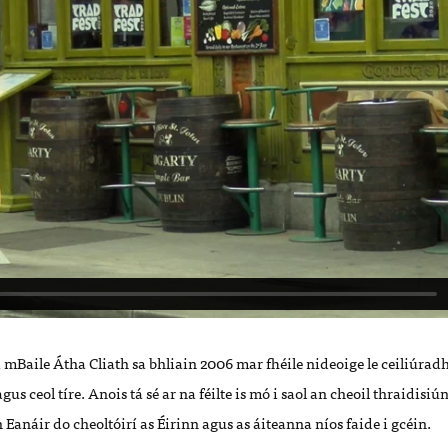
i mBaile Átha Cliath sa bhliain 2006 mar fhéile nideoige le ceiliúra
gus ceol tíre. Anois tá sé ar na féilte is mó i saol an cheoil thraidisi
 Eanáir do cheoltóirí as Éirinn agus as áiteanna níos faide i gcéin.