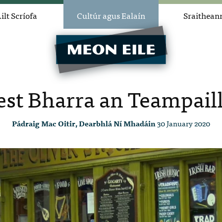
ilt Scríofa
Cultúr agus Ealaín
Sraithean
est Bharra an Teampail
Pádraig Mac Oitir, Dearbhlá Ní Mhadáin
30 January 2020