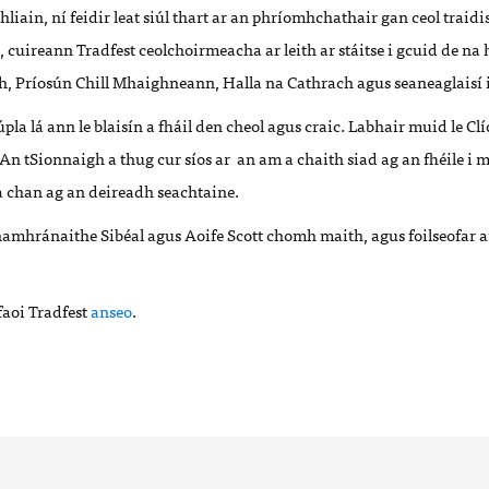
liain, ní feidir leat siúl thart ar an phríomhchathair gan ceol traidi
n, cuireann Tradfest ceolchoirmeacha ar leith ar stáitse i gcuid de na 
th, Príosún Chill Mhaighneann, Halla na Cathrach agus seaneaglaisí 
pla lá ann le blaisín a fháil den cheol agus craic.
Labhair muid le Cl
n tSionnaigh a thug cur síos ar an am a chaith siad ag an fhéile i m
 chan ag an deireadh seachtaine.
 hamhránaithe
Sibéal agus Aoife Scott chomh maith, agus foilseofar a
 faoi Tradfest
anseo
.