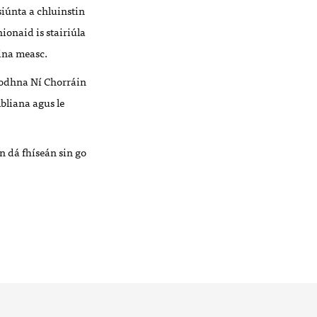
siúnta a chluinstin
hionaid is stairiúla
ina measc.
íodhna Ní Chorráin
bliana agus le
n dá fhíseán sin go