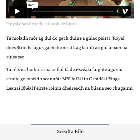
'Royal does Strictly'
/
Sarah de Búrca
Tá moladh mór ag dul do gach duine a ghlac páirt i ‘Royal
does Strictly’ agus gach duine atá ag bailiú airgid ar son na
cúise seo.
Tar éis na hoibre crua ar fad tá deá-scéala faighte agus is
cinnte go mbeidh scannóir
MRI
le fáil in Ospidéal Ríoga
Leanaí Bhéal Feirste roimh dheireadh na bliana seo chugainn.
Scéalta Eile