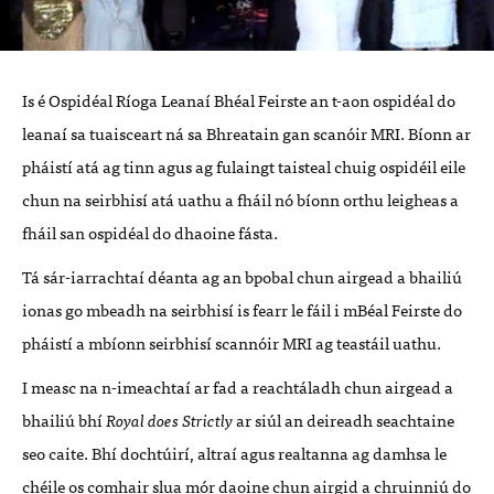
Is é Ospidéal Ríoga Leanaí Bhéal Feirste an t-aon ospidéal do
leanaí sa tuaisceart ná sa Bhreatain gan scanóir
MRI
. Bíonn ar
pháistí atá ag tinn agus ag fulaingt taisteal chuig ospidéil eile
chun na seirbhisí atá uathu a fháil nó bíonn orthu leigheas a
fháil san ospidéal do dhaoine fásta.
Tá sár-iarrachtaí déanta ag an bpobal chun airgead a bhailiú
ionas go mbeadh na seirbhisí is fearr le fáil i mBéal Feirste do
pháistí a mbíonn seirbhisí scannóir
MRI
ag teastáil uathu.
I measc na n-imeachtaí ar fad a reachtáladh chun airgead a
bhailiú bhí
Royal does Strictly
ar siúl an deireadh seachtaine
seo caite. Bhí dochtúirí, altraí agus realtanna ag damhsa le
chéile os comhair slua mór daoine chun airgid a chruinniú do