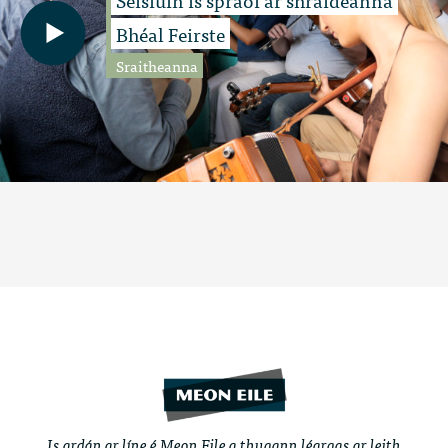
Bhéal Feirste
Sraitheanna
Is ardán ar líne é Meon Eile a thugann léargas ar leith