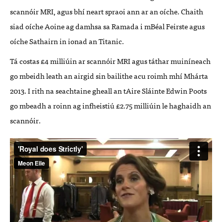
scannóir
MRI
, agus bhí neart spraoi ann ar an oíche. Chaith
siad oíche Aoine ag damhsa sa Ramada i mBéal Feirste agus
oíche Sathairn in ionad an Titanic.
Tá costas £4 milliúin ar scannóir
MRI
agus táthar muiníneach
go mbeidh leath an airgid sin bailithe acu roimh mhí Mhárta
2013. I rith na seachtaine gheall an tAire Sláinte Edwin Poots
go mbeadh a roinn ag infheistiú £2.75 milliúin le haghaidh an
scannóir.