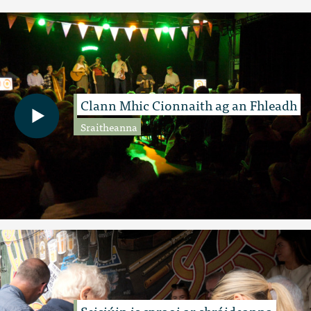
Clann Mhic Cionnaith ag an Fhleadh
Sraitheanna
Seisiúin is spraoi ar shráideanna