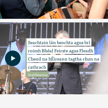
Seachtain lán beochta agus brí
roimh Bhéal Feirste agus Fleadh
Cheoil na hÉireann tagtha chun na
cathrach
Sraitheanna