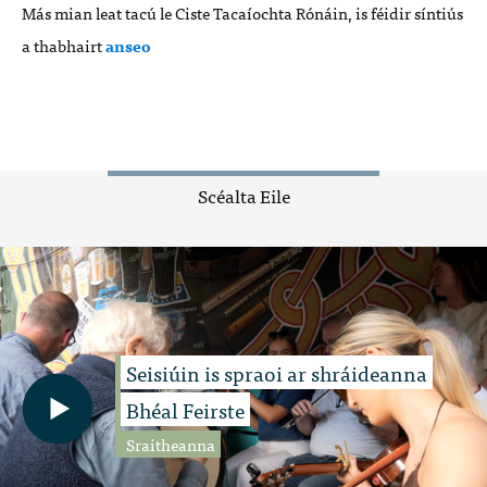
Más mian leat tacú le Ciste Tacaíochta Rónáin, is féidir síntiús
a thabhairt
anseo
Scéalta Eile
Seisiúin is spraoi ar shráideanna
Bhéal Feirste
Sraitheanna