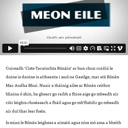
Cuireadh ‘Ciste Tacaíochta Rónáin’ ar bun chun cuidiú le
duine is daoine is aitheanta i saol na Gaeilge, mar atá Rónán
Mac Aodha Bhuí. Nuair a tháinig ailse ar Rónán ceithre
bliaina ó shin, ba ghearr go raibh a fhios aige go mbeadh air
cóir leighis chostasach a fháil agus go mb’fhéidir go mbeadh
air dul thar lear fosta.
Is mian le Rónán leigheas a aimsiú agus níos mó ama a bheith