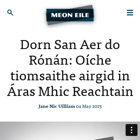
Dorn San Aer do
Rónán: Oíche
tiomsaithe airgid in
Áras Mhic Reachtain
Jane Nic Uilliam
04 May 2023