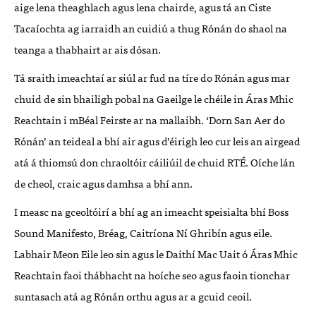
aige lena theaghlach agus lena chairde, agus tá an Ciste
Tacaíochta ag iarraidh an cuidiú a thug Rónán do shaol na
teanga a thabhairt ar ais dósan.
Tá sraith imeachtaí ar siúl ar fud na tíre do Rónán agus mar
chuid de sin bhailigh pobal na Gaeilge le chéile in Áras Mhic
Reachtain i mBéal Feirste ar na mallaibh. ‘Dorn San Aer do
Rónán’ an teideal a bhí air agus d’éirigh leo cur leis an airgead
atá á thiomsú don chraoltóir cáiliúil de chuid RTÉ. Oíche lán
de cheol, craic agus damhsa a bhí ann.
I measc na gceoltóirí a bhí ag an imeacht speisialta bhí Boss
Sound Manifesto, Bréag, Caitríona Ní Ghribín agus eile.
Labhair Meon Eile leo sin agus le Daithí Mac Uait ó Áras Mhic
Reachtain faoi thábhacht na hoíche seo agus faoin tionchar
suntasach atá ag Rónán orthu agus ar a gcuid ceoil.