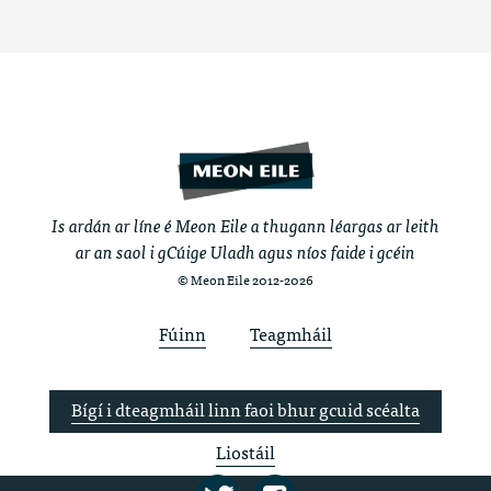
Is ardán ar líne é Meon Eile a thugann léargas ar leith
ar an saol i gCúige Uladh agus níos faide i gcéin
© Meon Eile 2012-2026
Fúinn
Teagmháil
Bígí i dteagmháil linn faoi bhur gcuid scéalta
Liostáil