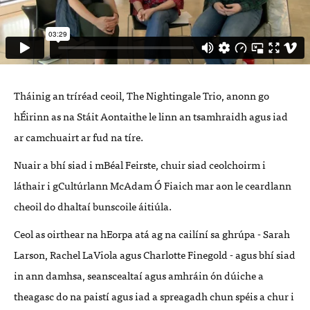
Tháinig an
tríréad
ceoil, The Nightingale Trio, anonn go
hÉirinn as na Stáit Aontaithe le linn an tsamhraidh agus iad
ar camchuairt ar fud na tíre.
Nuair a bhí siad i mBéal Feirste, chuir siad ceolchoirm i
láthair i gCultúrlann McAdam Ó Fiaich mar aon le ceardlann
cheoil do dhaltaí bunscoile áitiúla.
Ceol as oirthear na hEorpa atá ag na cailíní sa ghrúpa - Sarah
Larson, Rachel LaViola agus Charlotte Finegold - agus bhí siad
in ann damhsa, seanscealtaí agus amhráin ón dúiche a
theagasc do na paistí agus iad a spreagadh chun spéis a chur i