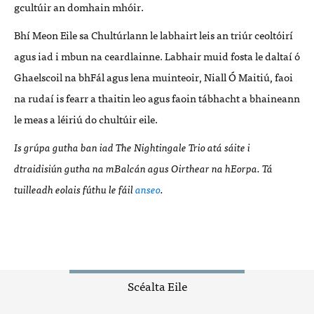
gcultúir an domhain mhóir.
Bhí Meon Eile sa Chultúrlann le labhairt leis an triúr ceoltóirí
agus iad i mbun na ceardlainne. Labhair muid fosta le daltaí ó
Ghaelscoil na bhFál agus lena muinteoir, Niall Ó Maitiú, faoi
na rudaí is fearr a thaitin leo agus faoin tábhacht a bhaineann
le meas a léiriú do chultúir eile.
Is grúpa gutha ban iad The Nightingale Trio atá sáite i
dtraidisiún gutha na mBalcán agus Oirthear na hEorpa. Tá
tuilleadh eolais fúthu le fáil
anseo
.
Scéalta Eile