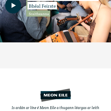
Bhéal Feirste
Sraitheanna
Is ardán ar líne é Meon Eile a thugann léargas ar leith