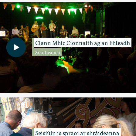
Clann Mhic Cionnaith ag an Fhleadh
Sraitheanna
Seisiúin is spraoi ar shráideanna