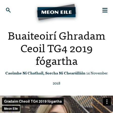
Buaiteoirí Ghradam
Ceoil TG4 2019
fógartha
Caoimhe Ní Chathail, Sorcha Ní Chearúlláin
14 November
2018