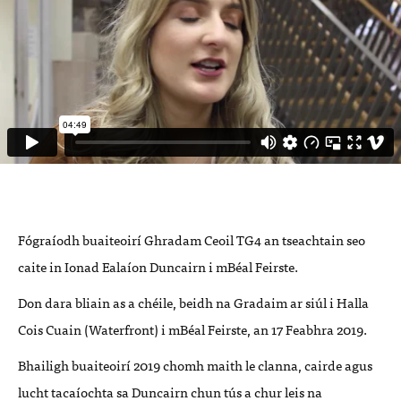
Fógraíodh buaiteoirí Ghradam Ceoil TG4 an tseachtain seo
caite in Ionad Ealaíon Duncairn i mBéal Feirste.
Don dara bliain as a chéile, beidh na Gradaim ar siúl i Halla
Cois Cuain (Waterfront) i mBéal Feirste, an 17 Feabhra 2019.
Bhailigh buaiteoirí 2019 chomh maith le clanna, cairde agus
lucht tacaíochta sa Duncairn chun tús a chur leis na