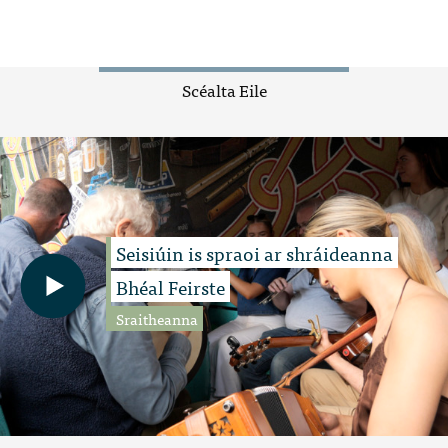
Scéalta Eile
Seisiúin is spraoi ar shráideanna
Bhéal Feirste
Sraitheanna