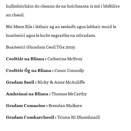
hullmhúcháin do cheann de na hoícheanta is mó i bhféilire
an cheoil.
Bhí Meon Eile i láthair ag an seoladh agus labhair muid le
buaiteoirí agus le lucht eagraithe na nGradam.
Buaiteoirí Ghradam Ceoil TG4 2019:
Ceoltóir na Bliana :
Catherine McEvoy
Ceoltóir Óg na Bliana :
Conor Connolly
Gradam Saoil :
Nicky & Anne McAuliffe
Amhránaí na Bliana :
Thomas McCarthy
Gradam Comaoine :
Brendan Mulkere
Gradam Comharcheoil :
Tríona Ní Dhomhnaill