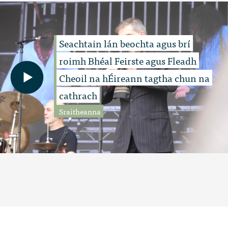
Seachtain lán beochta agus brí
roimh Bhéal Feirste agus Fleadh
Cheoil na hÉireann tagtha chun na
cathrach
Sraitheanna