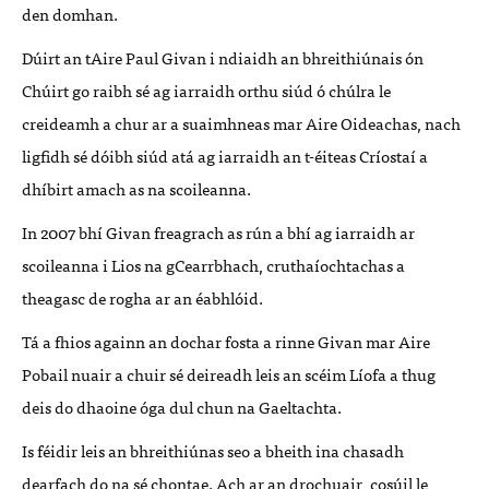
den domhan.
Dúirt an tAire Paul Givan i ndiaidh an bhreithiúnais ón
Chúirt go raibh sé ag iarraidh orthu siúd ó chúlra le
creideamh a chur ar a suaimhneas mar Aire Oideachas, nach
ligfidh sé dóibh siúd atá ag iarraidh an t-éiteas Críostaí a
dhíbirt amach as na scoileanna.
In 2007 bhí Givan freagrach as rún a bhí ag iarraidh ar
scoileanna i Lios na gCearrbhach, cruthaíochtachas a
theagasc de rogha ar an éabhlóid.
Tá a fhios againn an dochar fosta a rinne Givan mar Aire
Pobail nuair a chuir sé deireadh leis an scéim Líofa a thug
deis do dhaoine óga dul chun na Gaeltachta.
Is féidir leis an bhreithiúnas seo a bheith ina chasadh
dearfach do na sé chontae. Ach ar an drochuair, cosúil le