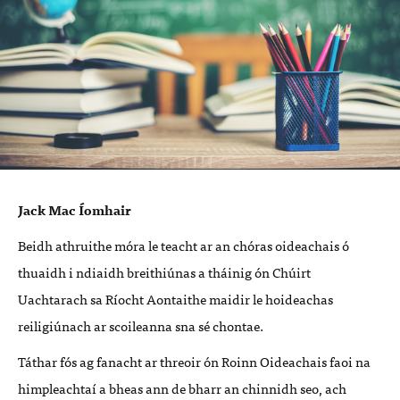
Jack Mac Íomhair
Beidh athruithe móra le teacht ar an chóras oideachais ó
thuaidh i ndiaidh breithiúnas a tháinig ón Chúirt
Uachtarach sa Ríocht Aontaithe maidir le hoideachas
reiligiúnach ar scoileanna sna sé chontae.
Táthar fós ag fanacht ar threoir ón Roinn Oideachais faoi na
himpleachtaí a bheas ann de bharr an chinnidh seo, ach