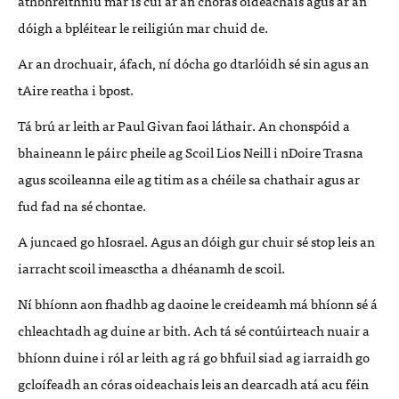
athbhreithniú mar is cuí ar an chóras oideachais agus ar an
dóigh a bpléitear le reiligiún mar chuid de.
Ar an drochuair, áfach, ní dócha go dtarlóidh sé sin agus an
tAire reatha i bpost.
Tá brú ar leith ar Paul Givan faoi láthair. An chonspóid a
bhaineann le páirc pheile ag Scoil Lios Neill i nDoire Trasna
agus scoileanna eile ag titim as a chéile sa chathair agus ar
fud fad na sé chontae.
A juncaed go hIosrael. Agus an dóigh gur chuir sé stop leis an
iarracht scoil imeasctha a dhéanamh de scoil.
Ní bhíonn aon fhadhb ag daoine le creideamh má bhíonn sé á
chleachtadh ag duine ar bith. Ach tá sé contúirteach nuair a
bhíonn duine i ról ar leith ag rá go bhfuil siad ag iarraidh go
gcloífeadh an córas oideachais leis an dearcadh atá acu féin