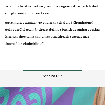
haon fhorbairt san áit seo, beidh sé i ngreim Aire nach bhfuil
aon ghrinnscrúdú déanta air.
Agus muid beagnach 30 bliain ar aghaidh ó Chomhaontú
Aoine an Chéasta nár cheart dúinn a bheith ag amharc orainn
féin mar shochaí réamhbhreathnaitheach seachas mar
shochaí iar-choimhlinte?
Scéalta Eile