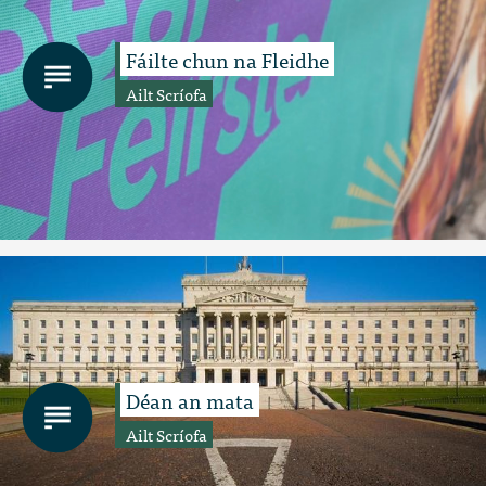
Fáilte chun na Fleidhe
Ailt Scríofa
Déan an mata
Ailt Scríofa