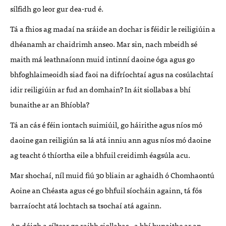
sílfidh go leor gur dea-rud é.
Tá a fhios ag madaí na sráide an dochar is féidir le reiligiúin a
dhéanamh ar chaidrimh anseo. Mar sin, nach mbeidh sé
maith má leathnaíonn muid intinní daoine óga agus go
bhfoghlaimeoidh siad faoi na difríochtaí agus na cosúlachtaí
idir reiligiúin ar fud an domhain? In áit siollabas a bhí
bunaithe ar an Bhíobla?
Tá an cás é féin iontach suimiúil, go háirithe agus níos mó
daoine gan reiligiún sa lá atá inniu ann agus níos mó daoine
ag teacht ó thíortha eile a bhfuil creidimh éagsúla acu.
Mar shochaí, níl muid fiú 30 bliain ar aghaidh ó Chomhaontú
Aoine an Chéasta agus cé go bhfuil síocháin againn, tá fós
barraíocht atá lochtach sa tsochaí atá againn.
An dóigh a síltear go raibh siollabas - a bhí bunaithe ar an