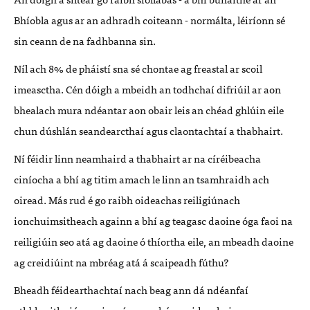
Bhíobla agus ar an adhradh coiteann - normálta, léiríonn sé
sin ceann de na fadhbanna sin.
Níl ach 8% de pháistí sna sé chontae ag freastal ar scoil
imeasctha. Cén dóigh a mbeidh an todhchaí difriúil ar aon
bhealach mura ndéantar aon obair leis an chéad ghlúin eile
chun dúshlán seandearcthaí agus claontachtaí a thabhairt.
Ní féidir linn neamhaird a thabhairt ar na círéibeacha
ciníocha a bhí ag titim amach le linn an tsamhraidh ach
oiread. Más rud é go raibh oideachas reiligiúnach
ionchuimsitheach againn a bhí ag teagasc daoine óga faoi na
reiligiúin seo atá ag daoine ó thíortha eile, an mbeadh daoine
ag creidiúint na mbréag atá á scaipeadh fúthu?
Bheadh féidearthachtaí nach beag ann dá ndéanfaí