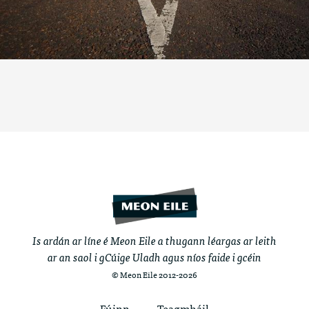
Is ardán ar líne é Meon Eile a thugann léargas ar leith
ar an saol i gCúige Uladh agus níos faide i gcéin
© Meon Eile 2012-2026
Fúinn
Teagmháil