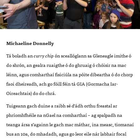
Michaeline Donnelly
Tá boladh an
curry chip
ón sceallóglann sa Gleneagle imithe ó
do shrón, an gealra ruaigthe ó do ghruaig ó chóisir na mac
léinn, agus comharthaí fisiciúla na póite díbeartha ó do chorp
faoi dheireadh, ach go fóill féin tá GIA (Gormacha Iar-
Oireachtais) do do chrá.
Tuigeann gach duine a raibh sé d’ádh orthu freastal ar
phríomhfhéile na nGael na comharthaí – ag spalpadh na
teanga ársa s’againn le gach mac máthar, ina measc, tiomanaí
bus an 10a, do mhadadh, agus go leor eile nár labhair focal