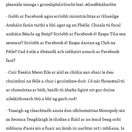
pleanála teanga i gcomhpháirtíocht leat. #Gaelbhábaithe
- Gabh ar Facebook agus scríobh miontráchtas ar Ghaeilge
Amháin faoin taithí a bhí agat ag an Fhéile. Chuala tú focal
amháin Béarla ag Steip? Scríobh ar Facebook é! Easpa TG4 sna
seomraí? Scríobh ar Facebook é! Easpa daoine ag Club na
Féile? Cad é eile a dhéanfá ach tabhairt amach ar Facebook
faoi?
- Cuir físeáin Meon Eile ar siúl sa chúlra san obair le dea-
chuimhní na féile a chur i gcuimhne duit. Cé nár fhreastail tú
ar chomórtas ar bith, beidh tú ábalta ligint ort gur duine
uileláithreach thú a bhí ag gach rud!
- Tosaigh ag cleachtadh anois don ollchomórtas Monopoly sin
sa Seomra Teaghlaigh le díoltas a fháil ar an leaid beag ocht
mbliana d’aois sin a fuair an lámh in uachtar ort i mbliana. Is