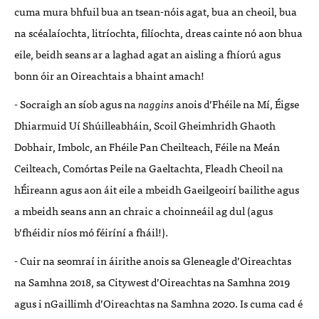
cuma mura bhfuil bua an tsean-nóis agat, bua an cheoil, bua
na scéalaíochta, litríochta, filíochta, dreas cainte nó aon bhua
eile, beidh seans ar a laghad agat an aisling a fhíorú agus
bonn óir an Oireachtais a bhaint amach!
- Socraigh an síob agus na
naggins
anois d’Fhéile na Mí, Éigse
Dhiarmuid Uí Shúilleabháin, Scoil Gheimhridh Ghaoth
Dobhair, Imbolc, an Fhéile Pan Cheilteach, Féile na Meán
Ceilteach, Comórtas Peile na Gaeltachta, Fleadh Cheoil na
hÉireann agus aon áit eile a mbeidh Gaeilgeoirí bailithe agus
a mbeidh seans ann an chraic a choinneáil ag dul (agus
b’fhéidir níos mó féiríní a fháil!).
- Cuir na seomraí in áirithe anois sa Gleneagle d’Oireachtas
na Samhna 2018, sa Citywest d’Oireachtas na Samhna 2019
agus i nGaillimh d’Oireachtas na Samhna 2020. Is cuma cad é