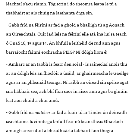
léachtaí s’acu riamh. Tóg scrín i do sheomra leapa le tú a
thabhairt ar ais chuig na laethanta órga sin.
- Gabh fríd na féiríní ar fad
a ghoid
a bhailigh tú ag Aonach
an Oireachtais. Cuir iad leis na féiríní eile atá ina luí sa teach
ó OnaS 16, 15 agus 14. An bhfuil a leithéid de rud ann agus
barraíocht fáinní eochracha PEIG? Ní dóigh liom é!
- Amharc ar an taobh is fearr den scéal - is saineolaí anois thú
ar an dóigh leis an fhoclóir a úsáid, ar ghairmeacha le Gaeilge
agus ar an phleanáil teanga. Ní raibh an oiread sin spéise agat
sna hábhair seo, ach bhí fíon saor in aisce ann agus ba ghráin
leat aon chuid a chur amú.
- Gabh fríd na
matches
ar fad a fuair tú ar Tinder ón deireadh
seachtaine. Is cinnte go bhfuil fear nó bean dheas Ghaelach
amuigh ansin duit a bheadh sásta tabhairt faoi thogra