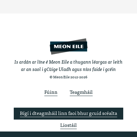
Is ardán ar líne é Meon Eile a thugann léargas ar leith
ar an saol i gCúige Uladh agus níos faide i gcéin
© Meon Eile 2012-2026
Fúinn
Teagmháil
Bígí i dteagmháil linn faoi bhur gcuid scéalta
Liostáil