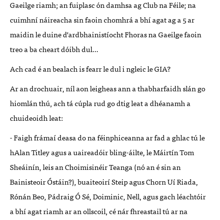
Gaeilge riamh; an fuiplasc ón damhsa ag Club na Féile; na
cuimhní náireacha sin faoin chomhrá a bhí agat ag a 5 ar
maidin le duine d’ardbhainistíocht Fhoras na Gaeilge faoin
treo a ba cheart dóibh dul...
Ach cad é an bealach is fearr le dul i ngleic le GIA?
Ar an drochuair, níl aon leigheas ann a thabharfaidh slán go
hiomlán thú, ach tá cúpla rud go dtig leat a dhéanamh a
chuideoidh leat:
- Faigh frámaí deasa do na féinphiceanna ar fad a ghlac tú le
hAlan Titley agus a uaireadóir bling-áilte, le Máirtín Tom
Sheáinín, leis an Choimisinéir Teanga (nó an é sin an
Bainisteoir Óstáin?), buaiteoirí Steip agus Chorn Uí Riada,
Rónán Beo, Pádraig Ó Sé, Doiminic, Nell, agus gach léachtóir
a bhí agat riamh ar an ollscoil, cé nár fhreastail tú ar na