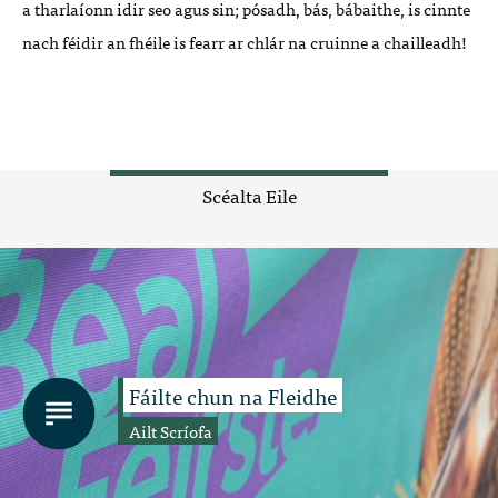
a tharlaíonn idir seo agus sin; pósadh, bás, bábaithe, is cinnte
nach féidir an fhéile is fearr ar chlár na cruinne a chailleadh!
Scéalta Eile
Fáilte chun na Fleidhe
Ailt Scríofa