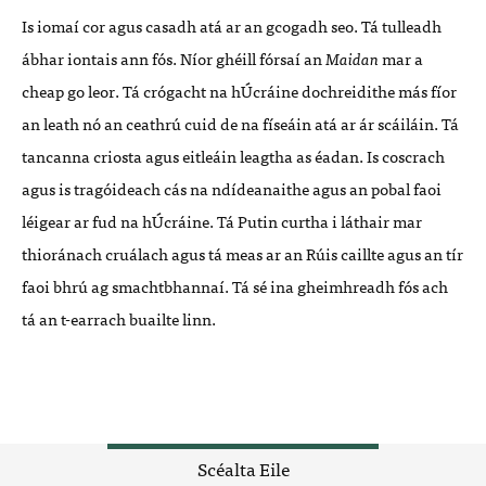
Is iomaí cor agus casadh atá ar an gcogadh seo. Tá tulleadh
ábhar iontais ann fós. Níor ghéill fórsaí an
Maidan
mar a
cheap go leor. Tá crógacht na hÚcráine dochreidithe más fíor
an leath nó an ceathrú cuid de na físeáin atá ar ár scáiláin. Tá
tancanna criosta agus eitleáin leagtha as éadan. Is coscrach
agus is tragóideach cás na ndídeanaithe agus an pobal faoi
léigear ar fud na hÚcráine. Tá Putin curtha i láthair mar
thioránach cruálach agus tá meas ar an Rúis caillte agus an tír
faoi bhrú ag smachtbhannaí. Tá sé ina gheimhreadh fós ach
tá an t-earrach buailte linn.
Scéalta Eile