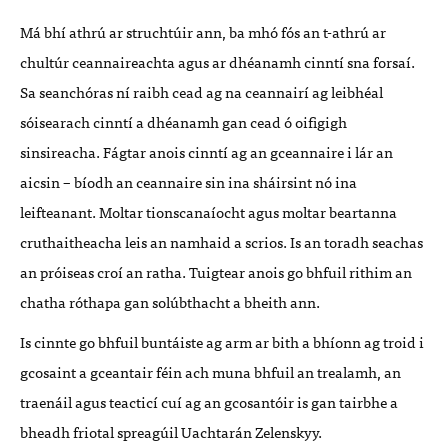
Má bhí athrú ar struchtúir ann, ba mhó fós an t-athrú ar
chultúr ceannaireachta agus ar dhéanamh cinntí sna forsaí.
Sa seanchóras ní raibh cead ag na ceannairí ag leibhéal
sóisearach cinntí a dhéanamh gan cead ó oifigigh
sinsireacha. Fágtar anois cinntí ag an gceannaire i lár an
aicsin – bíodh an ceannaire sin ina sháirsint nó ina
leifteanant. Moltar tionscanaíocht agus moltar beartanna
cruthaitheacha leis an namhaid a scrios. Is an toradh seachas
an próiseas croí an ratha. Tuigtear anois go bhfuil rithim an
chatha róthapa gan solúbthacht a bheith ann.
Is cinnte go bhfuil buntáiste ag arm ar bith a bhíonn ag troid i
gcosaint a gceantair féin ach muna bhfuil an trealamh, an
traenáil agus teacticí cuí ag an gcosantóir is gan tairbhe a
bheadh friotal spreagúil Uachtarán Zelenskyy.