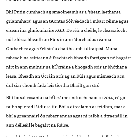
Bhí Putin cumhach ag smaoineamh ar a ‘shean laethanta
grianmhara’ agus an tAontas Sóivéadach i mbarr réime agus
eisean ina ghníomhaire
KGB
. De réir a chéile, le cleassaíocht
nó le fórsa bheadh an Rúis in ann ‘dorchadas réanna
Gorbachev agus Yeltsin’ a chaitheamh i dtraipisí. Muna
mbeadh na seifteann éifeachtach bheadh foréigean nó bagairt
nirt in ann muintir na hÚcráine a bhogadh soir ar bhóthar a
leasa. Bheadh an Úcráin arís ag an Rúis agus misneach acu
dul siar chomh fada leis tíortha Bhailt gan stró.
Bhí forsaí cosanta na hÚcráine i ndrochchaoi in 2014, cé go
raibh spiorad láidir sa tír. Bhí a dtrealamh as feidhm, mar a
bhí a gceannairí ón mbarr anuas agus ní raibh a dtraenáil in
ann déileáil le bagairt na Rúise.
Le cabhair ó NATO cheannaigh siad luach na mbilliún de