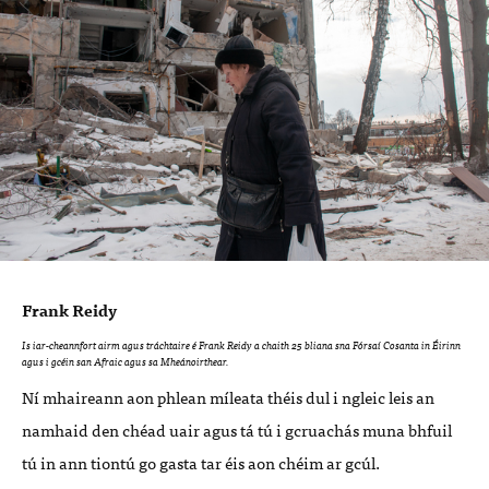
Frank Reidy
Is iar-cheannfort airm agus tráchtaire é Frank Reidy a chaith 25 bliana sna Fórsaí Cosanta in Éirinn
agus i gcéin san Afraic agus sa Mheánoirthear.
Ní mhaireann aon phlean míleata théis dul i ngleic leis an
namhaid den chéad uair agus tá tú i gcruachás muna bhfuil
tú in ann tiontú go gasta tar éis aon chéim ar gcúl.