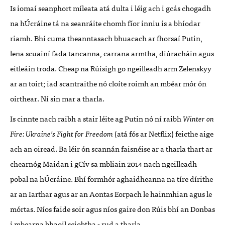
Is iomaí seanphort míleata atá dulta i léig ach i gcás chogadh
na hÚcráine tá na seanráite chomh fíor inniu is a bhíodar
riamh. Bhí cuma theanntasach bhuacach ar fhorsaí Putin,
lena scuainí fada tancanna, carrana armtha, diúracháin agus
eitleáin troda. Cheap na Rúisigh go ngeilleadh arm Zelenskyy
ar an toirt; iad scantraithe nó cloíte roimh an mbéar mór ón
oirthear. Ní sin mar a tharla.
Is cinnte nach raibh a stair léite ag Putin nó ní raibh
Winter on
Fire: Ukraine’s Fight for Freedom
(atá fós ar Netflix) feicthe aige
ach an oiread. Ba léir ón scannán faisnéise ar a tharla thart ar
chearnóg Maidan i gCív sa mbliain 2014 nach ngeilleadh
pobal na hÚcráine. Bhí formhór aghaidheanna na tíre dírithe
ar an Iarthar agus ar an Aontas Eorpach le hainmhian agus le
mórtas. Níos faide soir agus níos gaire don Rúis bhí an Donbas
i mbearna bhaoil sciobtha - rud a tharla.