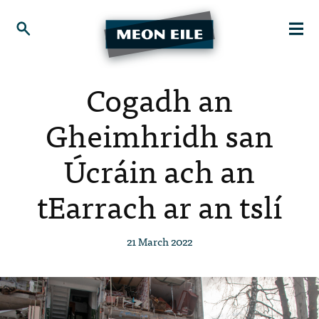
Cogadh an
Gheimhridh san
Úcráin ach an
tEarrach ar an tslí
21 March 2022