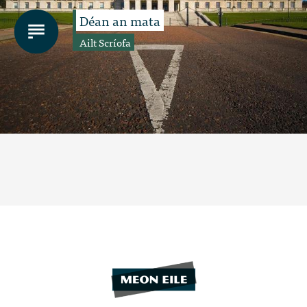
Déan an mata
Ailt Scríofa