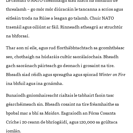
threalamh – go mór mór diúracáin le tancanna a scrios agus
eitleáin troda na Rúise a leagan go talamh. Chuir NATO
traenáil agus oiliúnt ar fáil. Rinneadh atheagrú ar struchtúr
na bhforsaí.
Thar aon ní eile, agus rud fíorthábhtachtach sa gcomhthéasc
seo, chothaigh na húdaráis cultúr saorálaíochais. Bheadh
gach saoránach páirteach go deonach i gcosaint na tire.
Bheadh siad réidh agus spreagtha agus spiorad
Winter on Fire
ina bhfuil agus ina gcnámha.
Bunaíodh gníomhaireacht rialtais le tabhairt faoin tasc
géarchéimeach sin. Bheadh cosaint na tíre fréamhaithe sa
bpobal mar a bhí sa
Maidan
. Eagraíodh an Fórsa Cosanta
Críche i 20 ceann de bhríogáidí, agus 120,000 sa gcúltaca
iomlán.