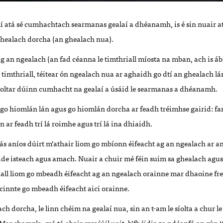
í atá sé cumhachtach searmanas gealaí a dhéanamh, is é sin nuair a
ghealach dorcha (an ghealach nua).
ag an ngealach (an fad céanna le timthriall míosta na mban, ach is ábha
n timthriall, téitear ón ngealach nua ar aghaidh go dtí an ghealach lán.
oltar dúinn cumhacht na gealaí a úsáid le searmanas a dhéanamh.
go hiomlán lán agus go hiomlán dorcha ar feadh tréimhse gairid: 
 ar feadh trí lá roimhe agus trí lá ina dhiaidh.
ás aníos dúirt m’athair liom go mbíonn éifeacht ag an ngealach ar an
ide isteach agus amach. Nuair a chuir mé féin suim sa ghealach agus
 ciall liom go mbeadh éifeacht ag an ngealach orainne mar dhaoine fre
 cinnte go mbeadh éifeacht aici orainne.
ch dorcha, le linn chéim na gealaí nua, sin an t-am le síolta a chur 
. Mar shampla, má tá obair spraíúil uait, b’fhéidir go ndéanfá an rún 