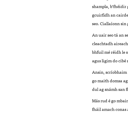
shampla, b’fhéidir 
gcuirfidh an cairde
seo. Ciallaíonn sin
An uair seo tá an 
cleachtadh aireacha
bhfuil mé réidh le 
agus ligim do cibé 
Ansin, scríobhaim s
go maith domsa ag 
dul ag snámh san f
Más rud é go mbaine
fháil amach conas a