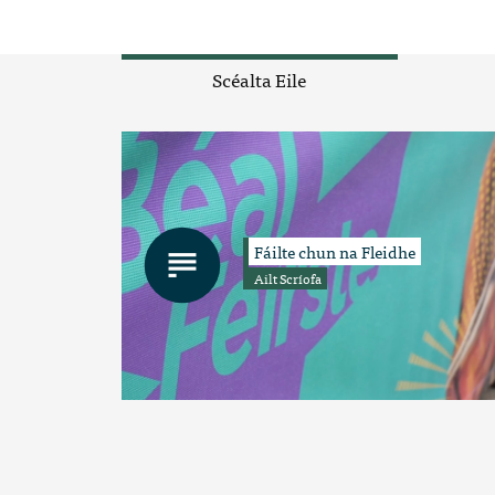
Scéalta Eile
Fáilte chun na Fleidhe
Ailt Scríofa