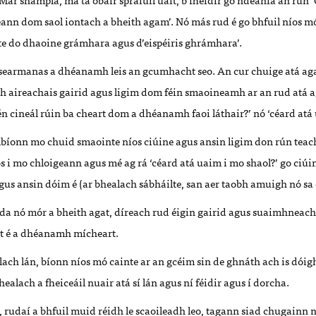
geann dom saol iontach a bheith agam’. Nó más rud é go bhfuil níos mó
lte do dhaoine grámhara agus d’eispéiris ghrámhara’.
le searmanas a dhéanamh leis an gcumhacht seo. An cur chuige atá ag
 aireachais gairid agus ligim dom féin smaoineamh ar an rud atá ag
én cineál rúin ba cheart dom a dhéanamh faoi láthair?’ nó ‘céard atá
bíonn mo chuid smaointe níos ciúine agus ansin ligim don rún teac
 i mo chloigeann agus mé ag rá ‘céard atá uaim i mo shaol?’ go ciúin
gus ansin dóim é (ar bhealach sábháilte, san aer taobh amuigh nó sa 
da nó mór a bheith agat, díreach rud éigin gairid agus suaimhneach
eat é a dhéanamh mícheart.
alach lán, bíonn níos mó cainte ar an gcéim sin de ghnáth ach is dóigh
healach a fheiceáil nuair atá sí lán agus ní féidir agus í dorcha.
 rudaí a bhfuil muid réidh le scaoileadh leo, tagann siad chugainn ní