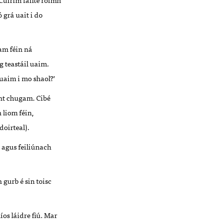
 grá uait i do
am féin ná
 teastáil uaim.
 uaim i mo shaol?’
ht chugam. Cibé
 liom féin,
doirteal).
 agus feiliúnach
 gurb é sin toisc
os láidre fiú. Mar