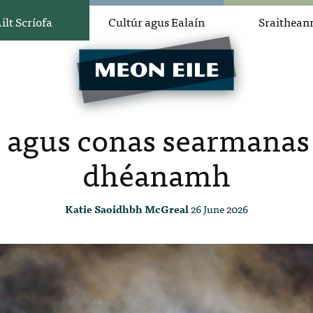
ilt Scríofa
Cultúr agus Ealaín
Sraithean
 agus conas searmanas 
dhéanamh
Katie Saoidhbh McGreal
26 June 2026