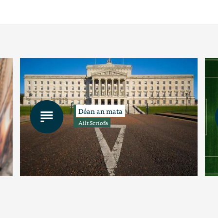
Déan an mata
Ailt Scríofa