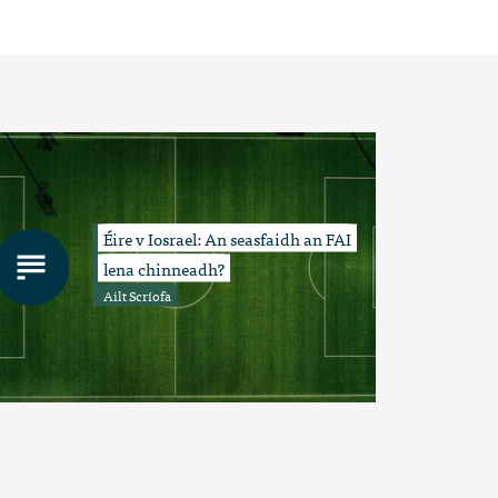
Éire v Iosrael: An seasfaidh an FAI
lena chinneadh?
Ailt Scríofa