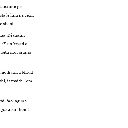
 seans ann go
sta le linn na céim
o shaol.
 nua. Déanaim
s?’ nó ‘céard a
heith níos ciúine
a mothaím a bhfuil
hí, is maith liom
áil faoi agus a
gus abair liom!