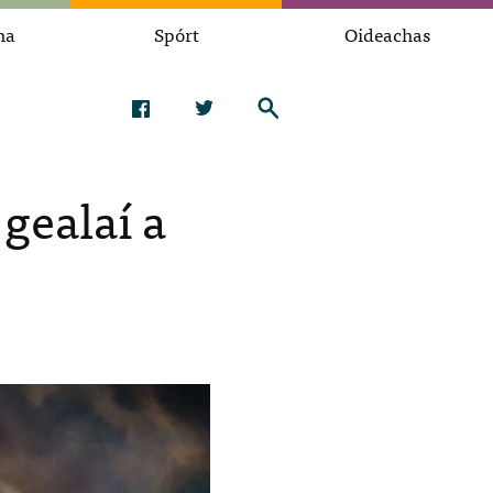
na
Spórt
Oideachas
gealaí a