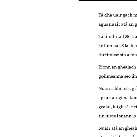
Tá dhá uair gach m
agus nuair atá an 
Tá timthriall 28 lá 
Le linn na 28 lá de
thréimhse sin a mh
Bíonn an ghealach 
gcéimeanna seo linn
Nuair a bhí mé ag f
ag tarraingt na tao
gealaí, luigh sé le
sin uisce ionann is
Nuair atá an gheala
atá uait i do shaol