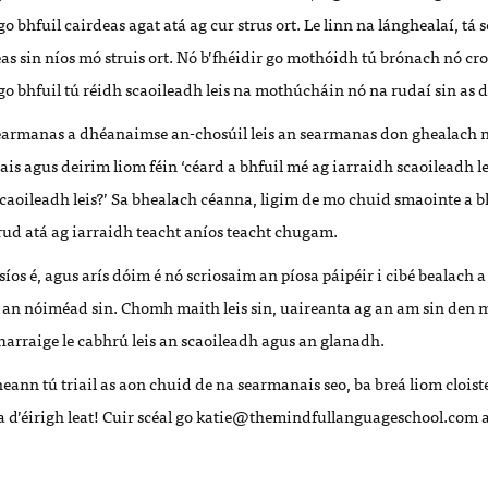
go bhfuil cairdeas agat atá ag cur strus ort. Le linn na lánghealaí, tá
as sin níos mó struis ort. Nó b’fhéidir go mothóidh tú brónach nó cro
 go bhfuil tú réidh scaoileadh leis na mothúcháin nó na rudaí sin as d
searmanas a dhéanaimse an-chosúil leis an searmanas don ghealach
is agus deirim liom féin ‘céard a bhfuil mé ag iarraidh scaoileadh lei
scaoileadh leis?’ Sa bhealach céanna, ligim de mo chuid smaointe a b
rud atá ag iarraidh teacht aníos teacht chugam.
íos é, agus arís dóim é nó scriosaim an píosa páipéir i cibé bealach 
an nóiméad sin. Chomh maith leis sin, uaireanta ag an am sin den m
harraige le cabhrú leis an scaoileadh agus an glanadh.
ann tú triail as aon chuid de na searmanais seo, ba breá liom cloiste
 d’éirigh leat! Cuir scéal go
katie@themindfullanguageschool.com
a