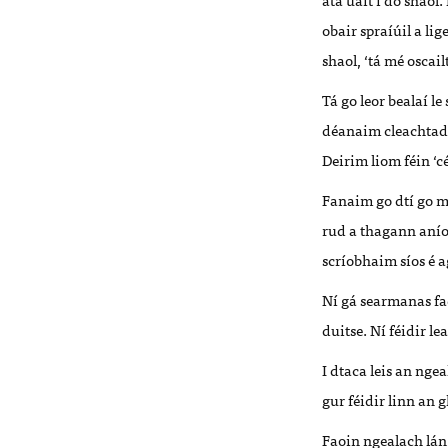
obair spraíúil a li
shaol, ‘tá mé oscai
Tá go leor bealaí 
déanaim cleachtadh
Deirim liom féin ‘c
Fanaim go dtí go m
rud a thagann aníos
scríobhaim síos é a
Ní gá searmanas fa
duitse. Ní féidir l
I dtaca leis an nge
gur féidir linn an g
Faoin ngealach lán,