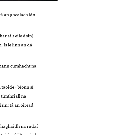
tá an ghealach lán
r ailt eile é sin).
 Is le linn an dá
fanann cumhacht na
 taoide - bíonn sí
 timthriall na
isin: tá an oiread
le haghaidh na rudaí
‘Cuirim fáilte roimh