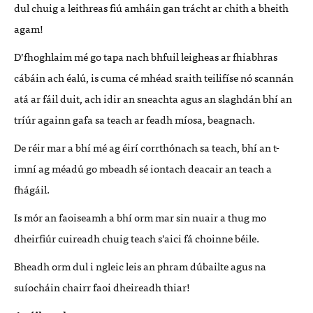
dul chuig a leithreas fiú amháin gan trácht ar chith a bheith
agam!
D’fhoghlaim mé go tapa nach bhfuil leigheas ar fhiabhras
cábáin ach éalú, is cuma cé mhéad sraith teilifíse nó scannán
atá ar fáil duit, ach idir an sneachta agus an slaghdán bhí an
tríúr againn gafa sa teach ar feadh míosa, beagnach.
De réir mar a bhí mé ag éirí corrthónach sa teach, bhí an t-
imní ag méadú go mbeadh sé iontach deacair an teach a
fhágáil.
Is mór an faoiseamh a bhí orm mar sin nuair a thug mo
dheirfiúr cuireadh chuig teach s’aici fá choinne béile.
Bheadh orm dul i ngleic leis an phram dúbailte agus na
suíocháin chairr faoi dheireadh thiar!