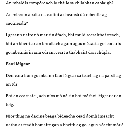
An mbeidís compórdach le chéile sa chliabhan caolaigh?
An mbeinn ábalta na cailíní a cheansú dá mbeidís ag
caoineadh?
I gceann uaire nó mar sin áfach, bhí muid socraithe isteach,
bhí an bheirt ar an bhrollach agam agus mé sásta go leor arís
go mbeimis in ann cúram ceart a thabhairt don chúpla.
Faoi léigear
Deir cara liom go mbeinn faoi léigear sa teach ag na páistí ag
an tús.
Bhí an ceart aici, ach níos mó ná sin bhí mé faoi léigear ar an
tolg.
Níor thug na daoine beaga bídeacha cead domh imeacht
uathu ar feadh bomaite gan a bheith ag gol agus b’éacht mór é