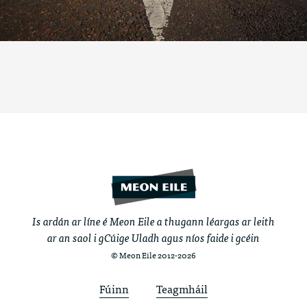
Is ardán ar líne é Meon Eile a thugann léargas ar leith
ar an saol i gCúige Uladh agus níos faide i gcéin
© Meon Eile 2012-2026
Fúinn
Teagmháil