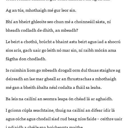
Ag an tús, mhothaigh mé gur leor sin.
Bhí an bheirt ghleoite seo chun mé a choinneáil sásta, ní
bheadh codladh de dhith, an mbeadh?
Le beirt a chothú, brúcht a bhaint astu beirt agus iad a shocrú
síos arís, gach uair go leith nó mar sin, ní raibh mórán ama
fágtha don chodladh.
Is cuimhin liom go mbeadh drogall orm dul thuas staighre ag
deireadh an lae mar gheall ar an fhrustrachas a mhothaigh
mé gan a bheith ábalta néal codalta a fháil sa leaba.
Ba leis na cailíní an seomra leapa ón chéad lá ar aghaidh.
I gcionn cúpla seachtaine, thuig na cailíní an difear idir lá
agus oíche agus chodail siad rud beag níos faide – ceithre uair
i ndiaidh a chéile sna hoícheanta maithe.