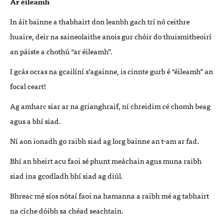
Ar éileamh
In áit bainne a thabhairt don leanbh gach trí nó ceithre
huaire, deir na saineolaithe anois gur chóir do thuismitheoirí
an páiste a chothú “ar éileamh”.
I gcás ocras na gcailíní s’againne, is cinnte gurb é “éileamh” an
focal ceart!
Ag amharc siar ar na grianghraif, ní chreidim cé chomh beag
agus a bhí siad.
Ní aon ionadh go raibh siad ag lorg bainne an t-am ar fad.
Bhí an bheirt acu faoi sé phunt meáchain agus muna raibh
siad ina gcodladh bhí siad ag diúl.
Bhreac mé síos nótaí faoi na hamanna a raibh mé ag tabhairt
na cíche dóibh sa chéad seachtain.