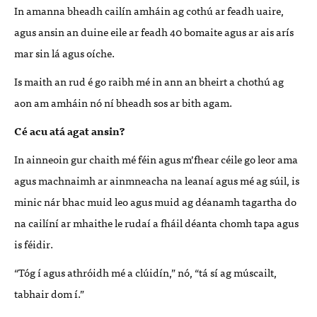
In amanna bheadh cailín amháin ag cothú ar feadh uaire,
agus ansin an duine eile ar feadh 40 bomaite agus ar ais arís
mar sin lá agus oíche.
Is maith an rud é go raibh mé in ann an bheirt a chothú ag
aon am amháin nó ní bheadh sos ar bith agam.
Cé acu atá agat ansin?
In ainneoin gur chaith mé féin agus m’fhear céile go leor ama
agus machnaimh ar ainmneacha na leanaí agus mé ag súil, is
minic nár bhac muid leo agus muid ag déanamh tagartha do
na cailíní ar mhaithe le rudaí a fháil déanta chomh tapa agus
is féidir.
“Tóg í agus athróidh mé a clúidín,” nó, “tá sí ag múscailt,
tabhair dom í.”