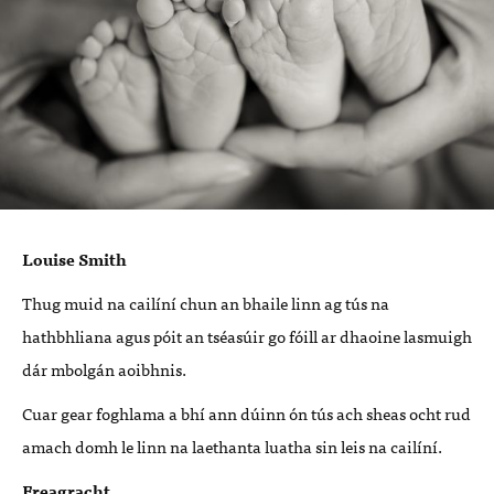
Louise Smith
Thug muid na cailíní chun an bhaile linn ag tús na
hathbhliana agus póit an tséasúir go fóill ar dhaoine lasmuigh
dár mbolgán aoibhnis.
Cuar gear foghlama a bhí ann dúinn ón tús ach sheas ocht rud
amach domh le linn na laethanta luatha sin leis na cailíní.
Freagracht