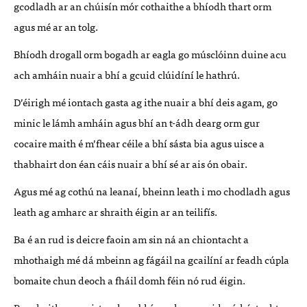
gcodladh ar an chúisín mór cothaithe a bhíodh thart orm
agus mé ar an tolg.
Bhíodh drogall orm bogadh ar eagla go músclóinn duine acu
ach amháin nuair a bhí a gcuid clúidíní le hathrú.
D’éirigh mé iontach gasta ag ithe nuair a bhí deis agam, go
minic le lámh amháin agus bhí an t-ádh dearg orm gur
cocaire maith é m’fhear céile a bhí sásta bia agus uisce a
thabhairt don éan cáis nuair a bhí sé ar ais ón obair.
Agus mé ag cothú na leanaí, bheinn leath i mo chodladh agus
leath ag amharc ar shraith éigin ar an teilifís.
Ba é an rud is deicre faoin am sin ná an chiontacht a
mhothaigh mé dá mbeinn ag fágáil na gcailíní ar feadh cúpla
bomaite chun deoch a fháil domh féin nó rud éigin.