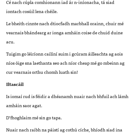
Cé nach cúpla comhionann iad ár n-iníonacha, tá siad
iontach cosúil lena chéile.
Le bheith cinnte nach dtiocfadh marbhall orainn, chuir mé
vearnais bhándearg ar ionga amháin coise de chuid duine
acu.
Tuigim go léiríonn cailíní suim i gcúram áilleachta ag aois
níos óige sna laethanta seo ach níor cheap mé go mbeinn ag
cur vearnais orthu chomh luath sin!
Iltascáil
Is iomaí rud is féidir a dhéanamh nuair nach bhfuil ach lámh
amháin saor agat.
D’fhoghlaim mé sin go tapa.
Nuair nach raibh na páistí ag cothú cíche, bhíodh siad ina