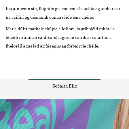
Ina ainneoin sin, faighim go leor leor sástachta ag amharc ar
na cailíní ag déanamh cumarsáide lena chéile.
Mar a dúirt máthair chúpla eile liom, is pribhléid mhór í a
bheith in ann an caidreamh agus an cairdeas eatarthu a
fheiceáil agus iad ag fás agus ag forbairt le chéile.
Scéalta Eile