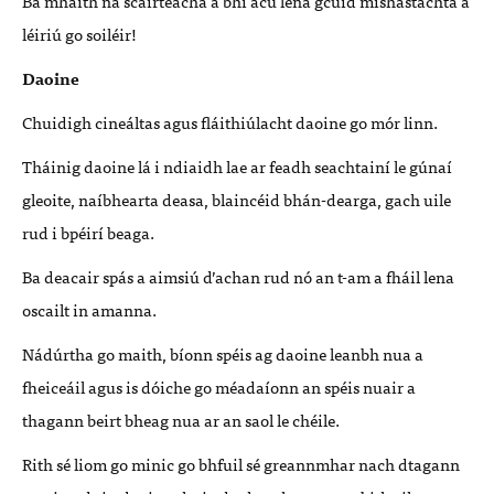
Ba mhaith na scairteacha a bhí acu lena gcuid míshástachta a
léiriú go soiléir!
Daoine
Chuidigh cineáltas agus fláithiúlacht daoine go mór linn.
Tháinig daoine lá i ndiaidh lae ar feadh seachtainí le gúnaí
gleoite, naíbhearta deasa, blaincéid bhán-dearga, gach uile
rud i bpéirí beaga.
Ba deacair spás a aimsiú d’achan rud nó an t-am a fháil lena
oscailt in amanna.
Nádúrtha go maith, bíonn spéis ag daoine leanbh nua a
fheiceáil agus is dóiche go méadaíonn an spéis nuair a
thagann beirt bheag nua ar an saol le chéile.
Rith sé liom go minic go bhfuil sé greannmhar nach dtagann