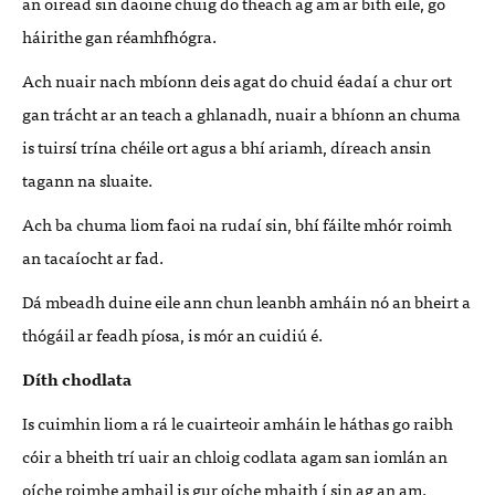
an oiread sin daoine chuig do theach ag am ar bith eile, go
háirithe gan réamhfhógra.
Ach nuair nach mbíonn deis agat do chuid éadaí a chur ort
gan trácht ar an teach a ghlanadh, nuair a bhíonn an chuma
is tuirsí trína chéile ort agus a bhí ariamh, díreach ansin
tagann na sluaite.
Ach ba chuma liom faoi na rudaí sin, bhí fáilte mhór roimh
an tacaíocht ar fad.
Dá mbeadh duine eile ann chun leanbh amháin nó an bheirt a
thógáil ar feadh píosa, is mór an cuidiú é.
Díth chodlata
Is cuimhin liom a rá le cuairteoir amháin le háthas go raibh
cóir a bheith trí uair an chloig codlata agam san iomlán an
oíche roimhe amhail is gur oíche mhaith í sin ag an am.