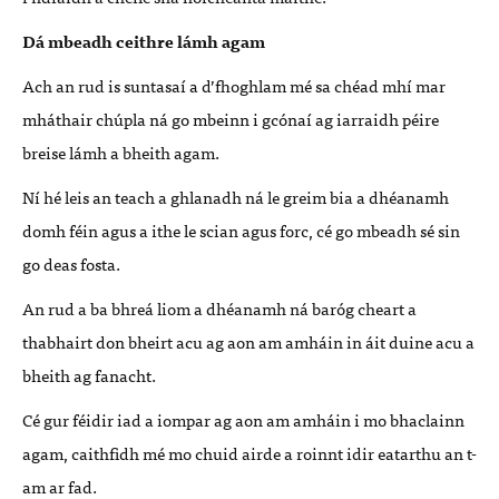
Dá mbeadh ceithre lámh agam
Ach an rud is suntasaí a d’fhoghlam mé sa chéad mhí mar
mháthair chúpla ná go mbeinn i gcónaí ag iarraidh péire
breise lámh a bheith agam.
Ní hé leis an teach a ghlanadh ná le greim bia a dhéanamh
domh féin agus a ithe le scian agus forc, cé go mbeadh sé sin
go deas fosta.
An rud a ba bhreá liom a dhéanamh ná baróg cheart a
thabhairt don bheirt acu ag aon am amháin in áit duine acu a
bheith ag fanacht.
Cé gur féidir iad a iompar ag aon am amháin i mo bhaclainn
agam, caithfidh mé mo chuid airde a roinnt idir eatarthu an t-
am ar fad.