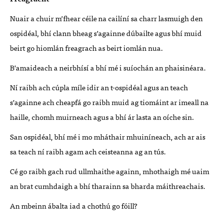
Nuair a chuir m’fhear céile na cailíní sa charr lasmuigh den
ospidéal, bhí clann bheag s’againne dúbailte agus bhí muid
beirt go hiomlán freagrach as beirt iomlán nua.
B’amaideach a neirbhísí a bhí mé i suíochán an phaisinéara.
Ní raibh ach cúpla míle idir an t-ospidéal agus an teach
s’againne ach cheapfá go raibh muid ag tiomáint ar imeall na
haille, chomh muirneach agus a bhí ár lasta an oíche sin.
San ospidéal, bhí mé i mo mháthair mhuiníneach, ach ar ais
sa teach ní raibh agam ach ceisteanna ag an tús.
Cé go raibh gach rud ullmhaithe againn, mhothaigh mé uaim
an brat cumhdaigh a bhí tharainn sa bharda máithreachais.
An mbeinn ábalta iad a chothú go fóill?