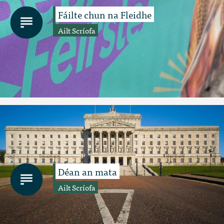
Fáilte chun na Fleidhe
Ailt Scríofa
Déan an mata
Ailt Scríofa