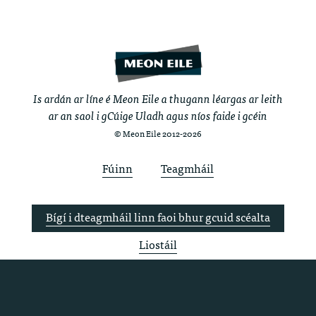
Is ardán ar líne é Meon Eile a thugann léargas ar leith
ar an saol i gCúige Uladh agus níos faide i gcéin
© Meon Eile 2012-2026
Fúinn
Teagmháil
Bígí i dteagmháil linn faoi bhur gcuid scéalta
Liostáil