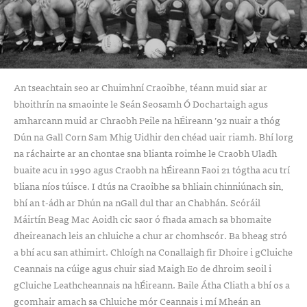
An tseachtain seo ar Chuimhní Craoibhe, téann muid siar ar
bhoithrín na smaointe le Seán Seosamh Ó Dochartaigh agus
amharcann muid ar Chraobh Peile na hÉireann ’92 nuair a thóg
Dún na Gall Corn Sam Mhig Uidhir den chéad uair riamh. Bhí lorg
na ráchairte ar an chontae sna blianta roimhe le Craobh Uladh
buaite acu in 1990 agus Craobh na hÉireann Faoi 21 tógtha acu trí
bliana níos túisce. I dtús na Craoibhe sa bhliain chinniúnach sin,
bhí an t-ádh ar Dhún na nGall dul thar an Chabhán. Scóráil
Máirtín Beag Mac Aoidh cic saor ó fhada amach sa bhomaite
dheireanach leis an chluiche a chur ar chomhscór. Ba bheag stró
a bhí acu san athimirt. Chloígh na Conallaigh fir Dhoire i gCluiche
Ceannais na cúige agus chuir siad Maigh Eo de dhroim seoil i
gCluiche Leathcheannais na hÉireann. Baile Átha Cliath a bhí os a
gcomhair amach sa Chluiche mór Ceannais i mí Mheán an