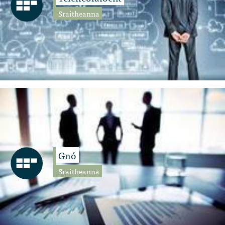
Sraitheanna
Gnó
Sraitheanna