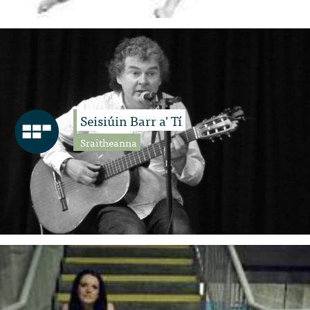
Seisiúin Barr a' Tí
Sraitheanna