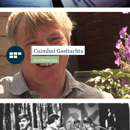
Cuimhní Gaeltachta
Sraitheanna