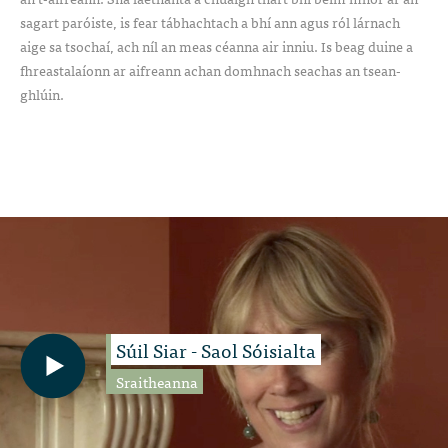
sagart paróiste, is fear tábhachtach a bhí ann agus ról lárnach
aige sa tsochaí, ach níl an meas céanna air inniu. Is beag duine a
fhreastalaíonn ar aifreann achan domhnach seachas an tsean-
ghlúin.
Súil Siar - Saol Sóisialta
Sraitheanna