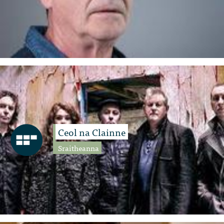
Ceol na Clainne
Sraitheanna