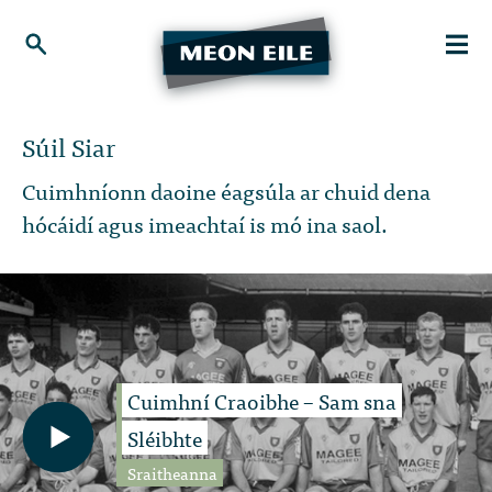
Súil Siar
Cuimhníonn daoine éagsúla ar chuid dena
hócáidí agus imeachtaí is mó ina saol.
Cuimhní Craoibhe – Sam sna
Sléibhte
Sraitheanna