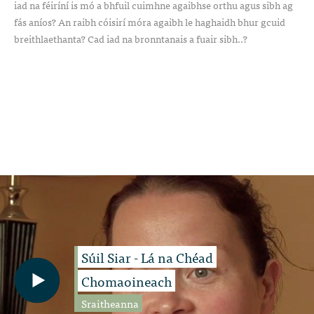
iad na féiríní is mó a bhfuil cuimhne agaibhse orthu agus sibh ag
fás aníos? An raibh cóisirí móra agaibh le haghaidh bhur gcuid
breithlaethanta? Cad iad na bronntanais a fuair sibh..?
Súil Siar - Lá na Chéad
Chomaoineach
Sraitheanna