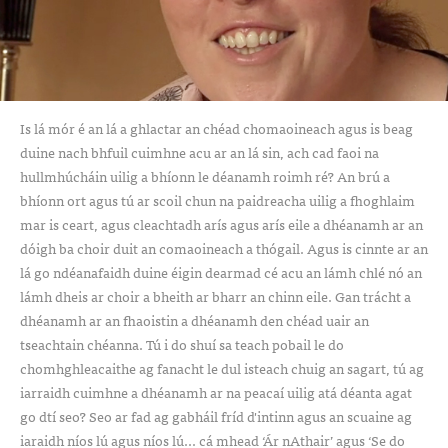
Is lá mór é an lá a ghlactar an chéad chomaoineach agus is beag
duine nach bhfuil cuimhne acu ar an lá sin, ach cad faoi na
hullmhúcháin uilig a bhíonn le déanamh roimh ré? An brú a
bhíonn ort agus tú ar scoil chun na paidreacha uilig a fhoghlaim
mar is ceart, agus cleachtadh arís agus arís eile a dhéanamh ar an
dóigh ba choir duit an comaoineach a thógail. Agus is cinnte ar an
lá go ndéanafaidh duine éigin dearmad cé acu an lámh chlé nó an
lámh dheis ar choir a bheith ar bharr an chinn eile. Gan trácht a
dhéanamh ar an fhaoistin a dhéanamh den chéad uair an
tseachtain chéanna. Tú i do shuí sa teach pobail le do
chomhghleacaithe ag fanacht le dul isteach chuig an sagart, tú ag
iarraidh cuimhne a dhéanamh ar na peacaí uilig atá déanta agat
go dtí seo? Seo ar fad ag gabháil fríd d'intinn agus an scuaine ag
iaraidh níos lú agus níos lú... cá mhead ‘Ár nAthair’ agus ‘Se do