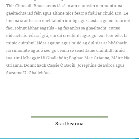
Thír Chonaill. Bhuel anois tá sé in am cluinstin ó mhuintir na
gaeltachta iad féin agus aithne níos fearr a fháil ar chuid acu. Le
linn na sraithe seo nochtaíodh idir óg agus aosta a gcuid tuairimí
faoi roinnt ábhar éagsúla - ag fás aníos sa ghaeltacht, cursaí
oideachais, cúrsaí grá, cursaí creidimh agus go leor leor eile. Is
minic cuimhní láidre againn agus muid ag dul siar ar bhótharín
na smaointe agus ó seo go ceann sé seachtaine cluinfidh muid
tuairimí Mhaggie Uí Ghallchóir; Eoghan Mac Grianna, Máire Nic
Grianna, Donnchadh Cassie Ó Baoill, Josephine de Búrca agus
Suzanne Uí Ghallchóir.
Sraitheanna