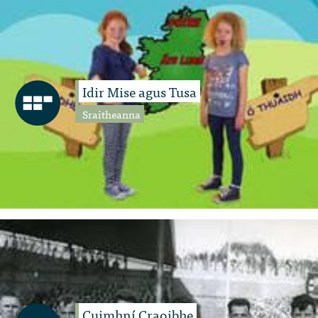
Idir Mise agus Tusa
Sraitheanna
Cuimhní Craoibhe