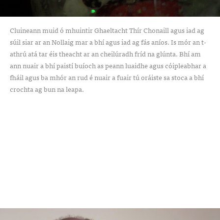
Cluineann muid ó mhuintir Ghaeltacht Thír Chonaill agus iad ag
súil siar ar an Nollaig mar a bhí agus iad ag fás aníos. Is mór an t-
athrú atá tar éis theacht ar an cheilúradh fríd na glúnta. Bhí am
ann nuair a bhí paistí buíoch as peann luaidhe agus cóipleabhar a
fháil agus ba mhór an rud é nuair a fuair tú oráiste sa stoca a bhí
crochta ag bun na leapa.