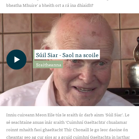
bheatha Mhuire’ a bheith ort a rá ina dhiaidh?
Súil Siar - Saol na scoile
Sraitheanna
Inniu cuireann Meon Eile tús le sraith úr darb ainm ‘Súil Siar'. Le
sé seachtaine anuas inár sraith 'Cuimhní Gaeltachta' chualamar
roinnt mhaith faoi ghaeltacht Thír Chonaill le go leor daoine ón
cheantar seo ag cur síos ar a gcuid cuimhní Gaeltachta in Iarthar