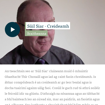
Súil Siar - Creideamh
Sraitheanna
An tseachtain seo ar 'Súil Siar' cluineann muid ó mhuintir
Ghaeltacht Thír Chonaill agus iad ag caint faoin chreideamh. Is
ábhar conspóideach é an creideamh ar go leor bealaí agus is
docha tuairimí againn uilig faoi. Cosúil le gach rud tá athrú soiléir
le feiceáil idir na glúnta. D'athraigh na nósannaa agus an tábhacht
a bhí bainteach leo an oiread sin, mar an paidirín, an faoistin agus
an t-aifreann. Sna laethanta a chuaigh thart bhí béim mhór ar an