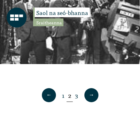
Saol na seó-bhanna
Sraitheanna
1
2
3