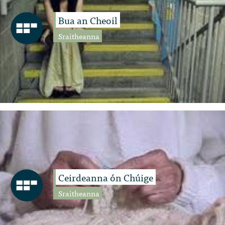
Bua an Cheoil
Sraitheanna
Ceirdeanna ón Chúige
Sraitheanna