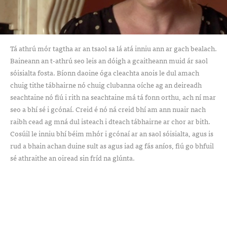
Tá athrú mór tagtha ar an tsaol sa lá atá inniu ann ar gach bealach.
Baineann an t-athrú seo leis an dóigh a gcaitheann muid ár saol
sóisialta fosta. Bíonn daoine óga cleachta anois le dul amach
chuig tithe tábhairne nó chuig clubanna oíche ag an deireadh
seachtaine nó fiú i rith na seachtaine má tá fonn orthu, ach ní mar
seo a bhí sé i gcónaí. Creid é nó ná creid bhí am ann nuair nach
raibh cead ag mná dul isteach i dteach tábhairne ar chor ar bith.
Cosúil le inniu bhí béim mhór i gcónaí ar an saol sóisialta, agus is
rud a bhain achan duine sult as agus iad ag fás aníos, fiú go bhfuil
sé athraithe an oiread sin fríd na glúnta.