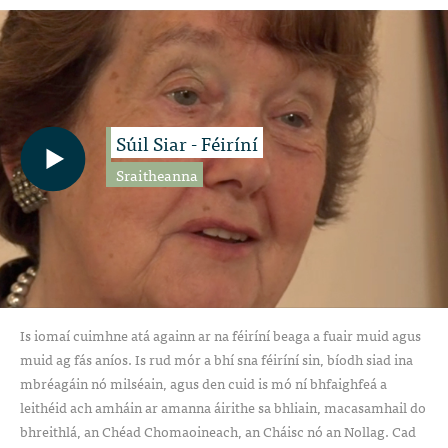
Súil Siar - Féiríní
Sraitheanna
Is iomaí cuimhne atá againn ar na féiríní beaga a fuair muid agus
muid ag fás aníos. Is rud mór a bhí sna féiríní sin, bíodh siad ina
mbréagáin nó milséain, agus den cuid is mó ní bhfaighfeá a
leithéid ach amháin ar amanna áirithe sa bhliain, macasamhail do
bhreithlá, an Chéad Chomaoineach, an Cháisc nó an Nollag. Cad