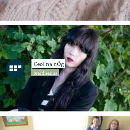
Ceol na nÓg
Sraitheanna