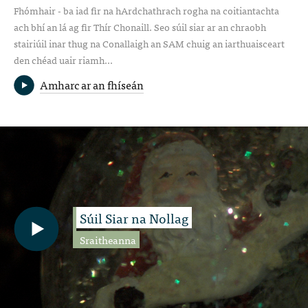
Fhómhair - ba iad fir na hArdchathrach rogha na coitiantachta
ach bhí an lá ag fir Thír Chonaill. Seo súil siar ar an chraobh
stairiúil inar thug na Conallaigh an SAM chuig an iarthuaisceart
den chéad uair riamh...
Amharc ar an fhíseán
Súil Siar na Nollag
Sraitheanna