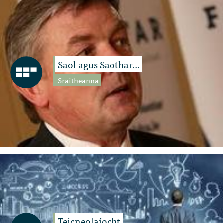
Saol agus Saothar...
Sraitheanna
Teicneolaíocht