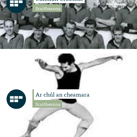
Sraitheanna
Ar chúl an cheamara
Sraitheanna