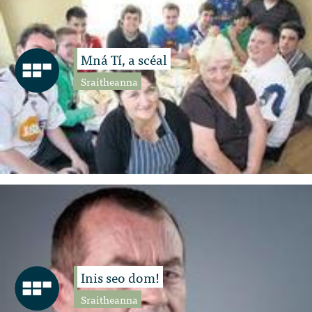
Mná Tí, a scéal
Sraitheanna
Inis seo dom!
Sraitheanna