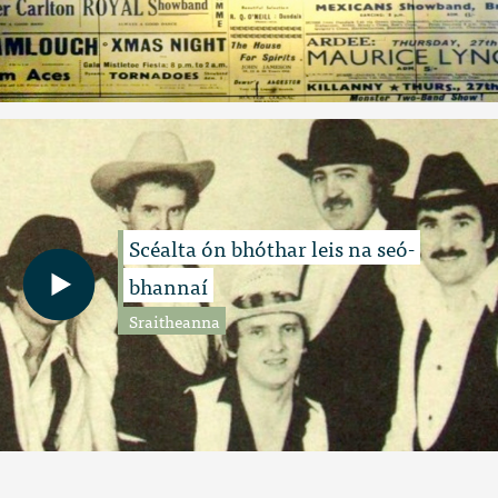
Scéalta ón bhóthar leis na seó-
bhannaí
Sraitheanna