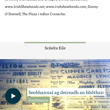
www.IrishShowbands.net; www.irishshowbands.com; Danny
O’Donnell; The Plaza i mBun Cranacha.
Scéalta Eile
Seobhannaí ag deireadh an bhóthair
Sraitheanna