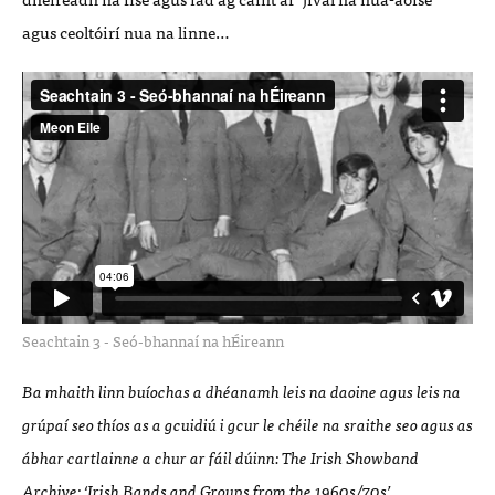
agus ceoltóirí nua na linne…
Seachtain 3 - Seó-bhannaí na hÉireann
Ba mhaith linn buíochas a dhéanamh leis na daoine agus leis na
grúpaí seo thíos as a gcuidiú i gcur le chéile na sraithe seo agus as
ábhar cartlainne a chur ar fáil dúinn: The Irish Showband
Archive; ‘Irish Bands and Groups from the 1960s/70s’,