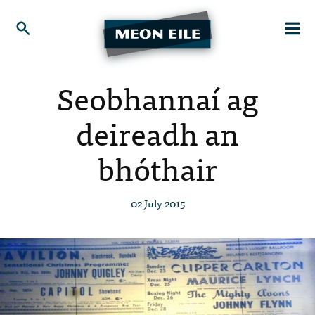
Seobhannaí ag
deireadh an
bhóthair
02 July 2015