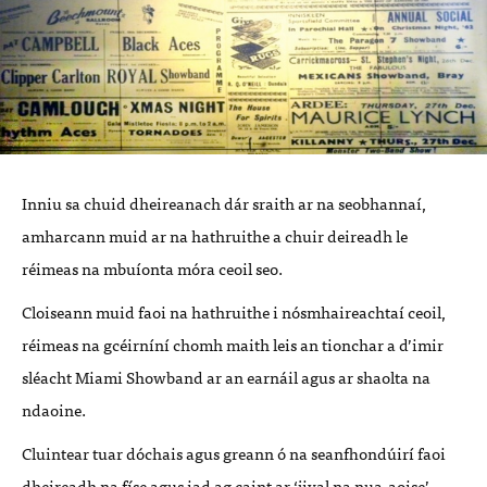
Inniu sa chuid dheireanach dár sraith ar na seobhannaí,
amharcann muid ar na hathruithe a chuir deireadh le
réimeas na mbuíonta móra ceoil seo.
Cloiseann muid faoi na hathruithe i nósmhaireachtaí ceoil,
réimeas na gcéirníní chomh maith leis an tionchar a d’imir
sléacht Miami Showband ar an earnáil agus ar shaolta na
ndaoine.
Cluintear tuar dóchais agus greann ó na seanfhondúirí faoi
dheireadh na físe agus iad ag caint ar ‘jival na nua-aoise’