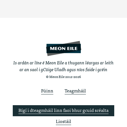
Is ardán ar líne é Meon Eile a thugann léargas ar leith
ar an saol i gCúige Uladh agus níos faide i gcéin
© Meon Eile 2012-2026
Fúinn
Teagmháil
Bígí i dteagmháil linn faoi bhur gcuid scéalta
Liostáil