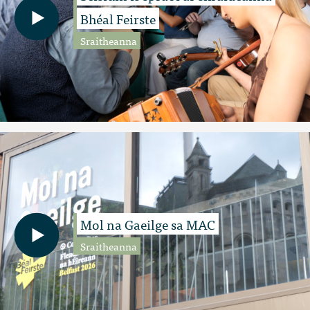
Bhéal Feirste
Sraitheanna
Mol na Gaeilge sa MAC
Sraitheanna