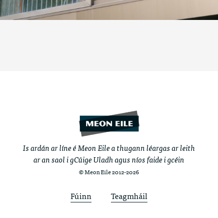
Is ardán ar líne é Meon Eile a thugann léargas ar leith
ar an saol i gCúige Uladh agus níos faide i gcéin
© Meon Eile 2012-2026
Fúinn
Teagmháil