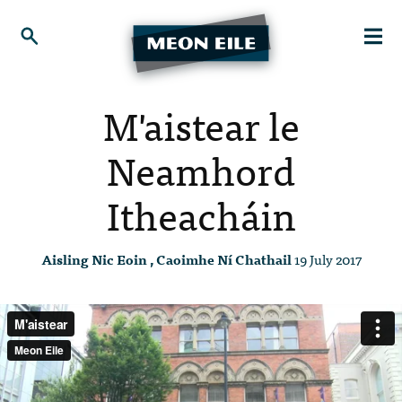
M'aistear le
Neamhord
Itheacháin
Aisling Nic Eoin , Caoimhe Ní Chathail
19 July 2017