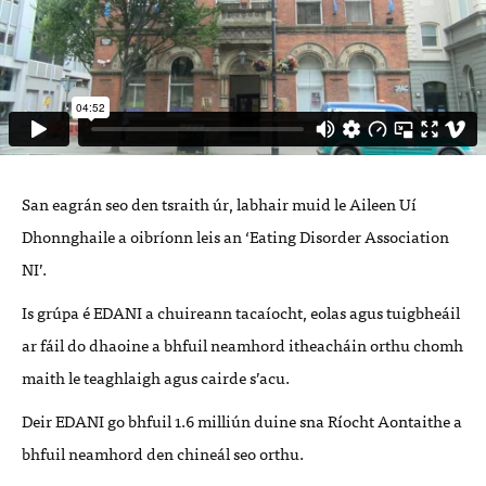
San eagrán seo den tsraith úr, labhair muid le Aileen Uí
Dhonnghaile a oibríonn leis an ‘Eating Disorder Association
NI’.
Is grúpa é EDANI a chuireann tacaíocht, eolas agus tuigbheáil
ar fáil do dhaoine a bhfuil neamhord itheacháin orthu chomh
maith le teaghlaigh agus cairde s’acu.
Deir EDANI go bhfuil 1.6 milliún duine sna Ríocht Aontaithe a
bhfuil neamhord den chineál seo orthu.