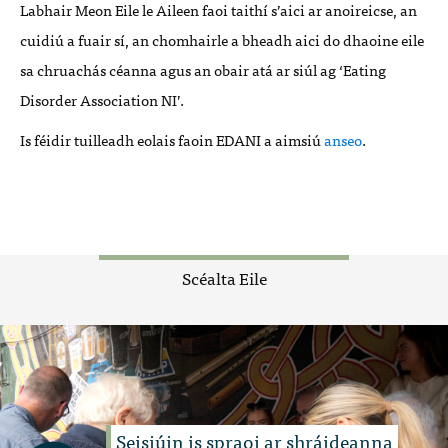
Labhair Meon Eile le Aileen faoi taithí s’aici ar anoireicse, an
cuidiú a fuair sí, an chomhairle a bheadh aici do dhaoine eile
sa chruachás céanna agus an obair atá ar siúl ag ‘Eating
Disorder Association NI’.
Is féidir tuilleadh eolais faoin EDANI a aimsiú
anseo
.
Scéalta Eile
Seisiúin is spraoi ar shráideanna