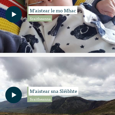
M'aistear le mo Mhac
Sraitheanna
M'aistear sna Sléibhte
Sraitheanna