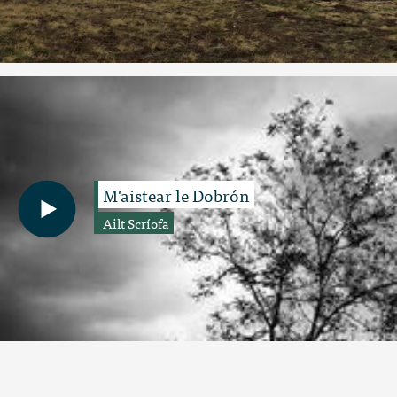
M'aistear le Dobrón
Ailt Scríofa