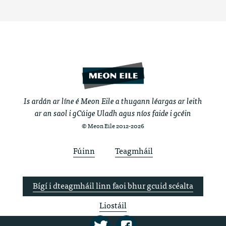
Is ardán ar líne é Meon Eile a thugann léargas ar leith
ar an saol i gCúige Uladh agus níos faide i gcéin
© Meon Eile 2012-2026
Fúinn
Teagmháil
Bígí i dteagmháil linn faoi bhur gcuid scéalta
Liostáil