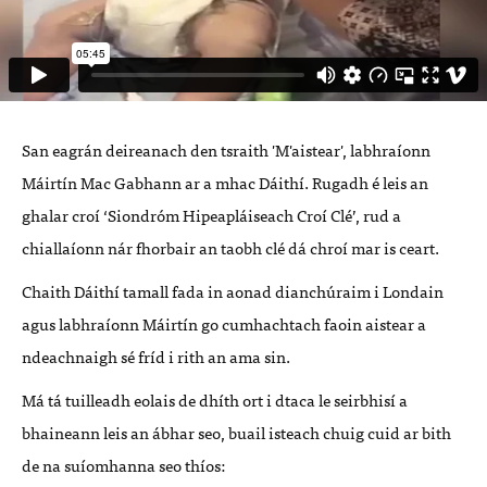
San eagrán deireanach den tsraith 'M'aistear', labhraíonn
Máirtín Mac Gabhann ar a mhac Dáithí. Rugadh é leis an
ghalar croí ‘Siondróm Hipeapláiseach Croí Clé’, rud a
chiallaíonn nár fhorbair an taobh clé dá chroí mar is ceart.
Chaith Dáithí tamall fada in aonad dianchúraim i Londain
agus labhraíonn Máirtín go cumhachtach faoin aistear a
ndeachnaigh sé fríd i rith an ama sin.
Má tá tuilleadh eolais de dhíth ort i dtaca le seirbhisí a
bhaineann leis an ábhar seo, buail isteach chuig cuid ar bith
de na suíomhanna seo thíos: