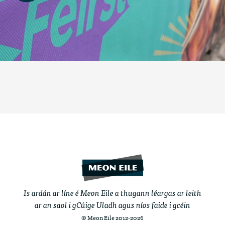
Is ardán ar líne é Meon Eile a thugann léargas ar leith
ar an saol i gCúige Uladh agus níos faide i gcéin
© Meon Eile 2012-2026