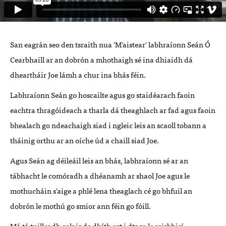
San eagrán seo den tsraith nua 'M'aistear' labhraíonn Seán Ó
Cearbhaill ar an dobrón a mhothaigh sé ina dhiaidh dá
dheartháir Joe lámh a chur ina bhás féin.
Labhraíonn Seán go hoscailte agus go staidéarach faoin
eachtra thragóideach a tharla dá theaghlach ar fad agus faoin
bhealach go ndeachaigh siad i ngleic leis an scaoll tobann a
tháinig orthu ar an oíche úd a chaill siad Joe.
Agus Seán ag déileáil leis an bhás, labhraíonn sé ar an
tábhacht le comóradh a dhéanamh ar shaol Joe agus le
mothucháin s'aige a phlé lena theaglach cé go bhfuil an
dobrón le mothú go smior ann féin go fóill.
Má tá tuilleadh eolais de dhíth ort i dtaca le seirbhisí