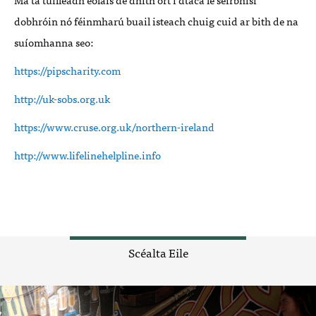
dobhróin nó féinmharú buail isteach chuig cuid ar bith de na
suíomhanna seo:
https://pipscharity.com
http://uk-sobs.org.uk
https://www.cruse.org.uk/northern-ireland
http://www.lifelinehelpline.info
Scéalta Eile