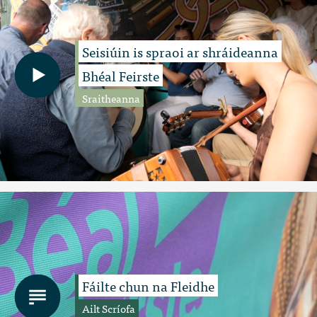
Seisiúin is spraoi ar shráideanna
Bhéal Feirste
Sraitheanna
Fáilte chun na Fleidhe
Ailt Scríofa