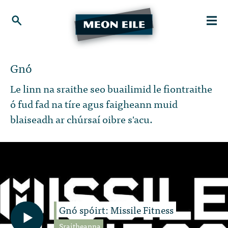
Gnó
Le linn na sraithe seo buailimid le fiontraithe
ó fud fad na tíre agus faigheann muid
blaiseadh ar chúrsaí oibre s'acu.
Gnó spóirt: Missile Fitness
Sraitheanna