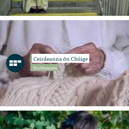
Ceirdeanna ón Chúige
Sraitheanna