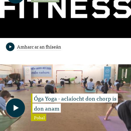
Amharc ar an fhíseán
Óga Yoga - aclaíocht don chorp is
don anam
Pobal