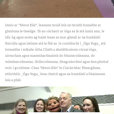
Inniu ar *Meon Eile*, leanann muid leis an tsraith bunaithe ar
ghnónna le Gaeilge. Tá an-ráchairt ar ióga sa lá atá inniu ann, le
idir óg agus aosta ag baint leasa as mar gheall ar na buntáistí
fisiciúla agus intinne atá le fáil as. Is comhlacht í _Óga Yoga_ atá
lonnaithe i mBaile Átha Cliath a sholáthraíonn cúrsaí ióga,
aireachais agus suanmhachnaimh do bhunscoileanna, do
mheánscoileanna, d’ollscoileanna, d’eagraíochtaí agus don phobal
mór i gcoitinne. Chas *Meon Eile* le Ciarán Mac Fhearghusa,
stiúrthóir _Óga Yoga_ lena cheird agus na buntáistí a bhaineann
leis a phlé.