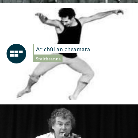
Ar chúl an cheamara
Sraitheanna