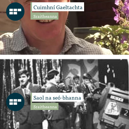
Cuimhní Gaeltachta
Sraitheanna
Saol na seó-bhanna
Sraitheanna