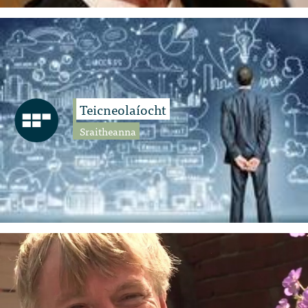
Teicneolaíocht
Sraitheanna