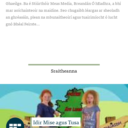
Ghaeilge. Ba é Stiúrthóir Meas Media, Breandán Ó hEadhra, a bhí
mar aoíchainteoir na maidine. Seo chugaibh léargas ar sheoladh
an ghréasáin, plean na mbunaitheoirí agus tuairimíocht ó lucht
gnó Bhéal Feirste...
Sraitheanna
Idir Mise agus Tusa