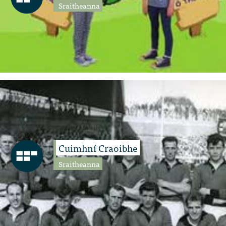
Sraitheanna
Cuimhní Craoibhe
Sraitheanna