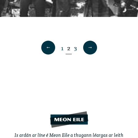
1
2
3
Is ardán ar líne é Meon Eile a thugann léargas ar leith