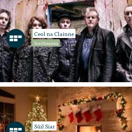
Ceol na Clainne
Sraitheanna
Súil Siar