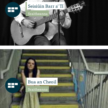
Seisiúin Barr a' Tí
Sraitheanna
Bua an Cheoil
Sraitheanna