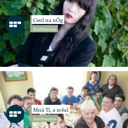
Ceol na nÓg
Sraitheanna
Mná Tí, a scéal
Sraitheanna