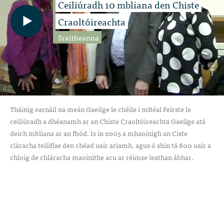
Ceiliúradh 10 mbliana den Chiste
Craoltóireachta
Sraitheanna
Tháinig earnáil na meán Gaeilge le chéile i mBéal Feirste le
ceiliúradh a dhéanamh ar an Chiste Craoltóireachta Gaeilge atá
deich mbliana ar an fhód. Is in 2005 a mhaoinigh an Ciste
cláracha teilifíse den chéad uair ariamh, agus ó shin tá 800 uair a
chloig de chláracha maoinithe acu ar réimse leathan ábhar.