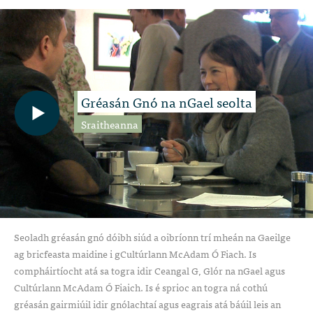
Gréasán Gnó na nGael seolta
Sraitheanna
Seoladh gréasán gnó dóibh siúd a oibríonn trí mheán na Gaeilge
ag bricfeasta maidine i gCultúrlann McAdam Ó Fiach. Is
compháirtíocht atá sa togra idir Ceangal G, Glór na nGael agus
Cultúrlann McAdam Ó Fiaich. Is é sprioc an togra ná cothú
gréasán gairmiúil idir gnólachtaí agus eagrais atá báúil leis an