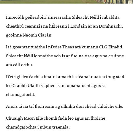
Imreoidh peileadóirí sinsearacha Shleacht Néill i mbabhta
cheathrú ceannais na hÉireann i Londain ar an Domhnach i
gcoinne Naomh Ciarán.
Is i gceantar tuaithe i nDoire Theas atá cumann
CLG
Eíméid
Shleacht Néill lonnaithe ach is ar fud na tíre agus na cruinne
atá cáil orthu.
D’éirigh leo éacht a bhaint amach le déanaí nuair a thug siad
leo Craobh Uladh sa pheil, san iománaíocht agus sa
chamógaíocht.
Anois tá na trí fhoireann ag ullmhú don chéad chluiche eile.
Chuaigh Meon Eile chomh fada leo agus an fhoirne
chamógaíochta i mbun traenála.