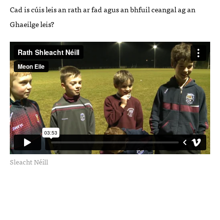
Cad is cúis leis an rath ar fad agus an bhfuil ceangal ag an
Ghaeilge leis?
Sleacht Néill