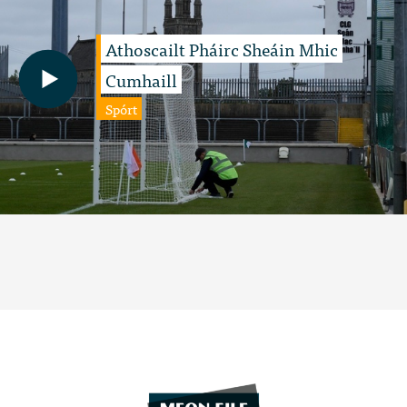
Athoscailt Pháirc Sheáin Mhic
Cumhaill
Spórt