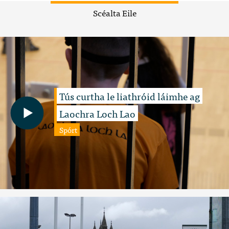
Scéalta Eile
Tús curtha le liathróid láimhe ag
Laochra Loch Lao
Spórt