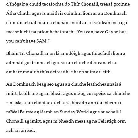
d’fhógair a chuid tacaíochta do Thír Chonaill, tréas i gcoinne
Átha Cliath, agus is maith is cuimhin liom ar an Domhnach
cinniúnach úd nuair a chonaic muid ar an scáileán meirig i
measc lucht na príomhchathrach: “You can have Gaybo but
you can’t have
SAM
!”
Bhain Tír Chonaill ar an lá ar ndóigh agus thiocfadh liom a
admháil go fírinneach gur sin an cluiche deireanach ar
amharc mé air ó thús deireadh le haon suim ar leith.
An Domhnach beag seo agus an cluiche leathcheannais á
imirt, beidh mé ag an bheár agus mé ag cur spéise sa chluiche
– masla ar an chontae dúchais a bheadh ann dá mbeinn i
mBéal Feirste ag léamh an Sunday World agus buachaillí
Chonaill ag imirt, agus ní bheadh meas ag na Feirstigh orm
ach an oiread.