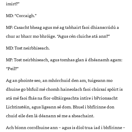
imirt?”
MD: “Corcaigh.”
MF: Casacht bheag agus mé ag tabhairt faoi dhianscrúdú a
chur ar bharr mo bhróige. “Agus cén cluiche atá ann?”
MD: Tost neirbhiseach.
MF: Tost neirbhiseach, agus tomhas glan á dhéanamh agam:
“Peil?”
Ag an phointe seo, an mhórchuid den am, tuigeann mo
dhuine go bhfuil mé chomh haineolach faoi chúrsaí spóirt is
atá mé faoi fhás na fíor-olltáirgeachta intíre i bPrionsacht
Lichtinstéin, agus ligeann sé dom. Bhuel i bhfírinne don
chuid eile den lá déanann sé me a sheachaint.
Ach bíonn corrdhuine ann – agus is díol trua iad i bhfírinne –