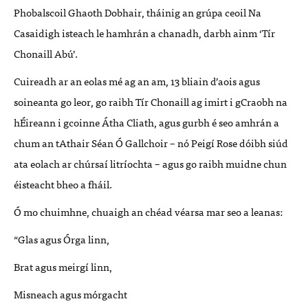
Phobalscoil Ghaoth Dobhair, tháinig an grúpa ceoil Na
Casaidigh isteach le hamhrán a chanadh, darbh ainm ‘Tír
Chonaill Abú’.
Cuireadh ar an eolas mé ag an am, 13 bliain d’aois agus
soineanta go leor, go raibh Tír Chonaill ag imirt i gCraobh na
hÉireann i gcoinne Átha Cliath, agus gurbh é seo amhrán a
chum an tAthair Séan Ó Gallchoir – nó Peigí Rose dóibh siúd
ata eolach ar chúrsaí litríochta – agus go raibh muidne chun
éisteacht bheo a fháil.
Ó mo chuimhne, chuaigh an chéad véarsa mar seo a leanas:
“Glas agus Órga linn,
Brat agus meirgí linn,
Misneach agus mórgacht