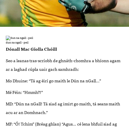
dun na ngall - peil
Dónall Mac Giolla Chóill
Seo a leanas tras-scríobh de ghnáth-chomhra a bhíonn agam
ar a laghad cúpla uair gach samhradh:
Mo Dhuine: “Tá ag éirí go maith le Dún na nGall…”
Mé Féin: “Hmmh?!”
MD: “Dún na nGall! Tá siad ag imirt go maith, tá seans maith
acu ar an Domhnach.”
MF: “Ó! Tchím” (Bréag ghlan) “Agus… cé lena bhfuil siad ag