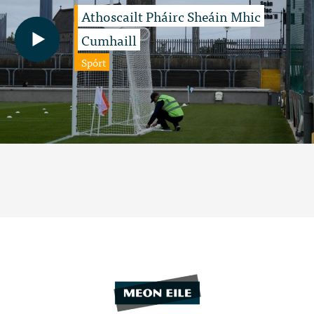
Athoscailt Pháirc Sheáin Mhic
Cumhaill
Spórt