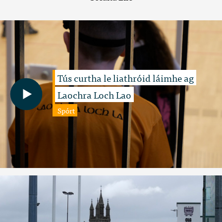
Tús curtha le liathróid láimhe ag
Laochra Loch Lao
Spórt