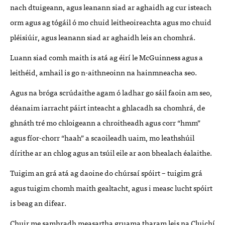
nach dtuigeann, agus leanann siad ar aghaidh ag cur isteach
orm agus ag tógáil ó mo chuid leitheoireachta agus mo chuid
pléisiúir, agus leanann siad ar aghaidh leis an chomhrá.
Luann siad comh maith is atá ag éirí le McGuinness agus a
leithéid, amhail is go n-aithneoinn na hainmneacha seo.
Agus na bróga scrúdaithe agam ó ladhar go sáil faoin am seo,
déanaim iarracht páirt inteacht a ghlacadh sa chomhrá, de
ghnáth tré mo chloigeann a chroitheadh agus corr “hmm”
agus fíor-chorr “haah” a scaoileadh uaim, mo leathshúil
dírithe ar an chlog agus an tsúil eile ar aon bhealach éalaithe.
Tuigim an grá atá ag daoine do chúrsaí spóirt – tuigim grá
agus tuigim chomh maith gealtacht, agus i measc lucht spóirt
is beag an difear.
Chuir me samhradh measartha gruama tharam leis na Cluichí