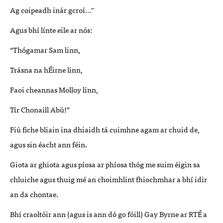
Ag coipeadh inár gcroí…"
Agus bhí línte eile ar nós:
“Thógamar Sam linn,
Trásna na hÉirne linn,
Faoi cheannas Molloy linn,
Tír Chonaill Abú!”
Fiú fiche bliain ina dhiaidh tá cuimhne agam ar chuid de,
agus sin éacht ann féin.
Giota ar ghiota agus píosa ar phíosa thóg me suim éigin sa
chluiche agus thuig mé an choimhlint fhiochmhar a bhí idir
an da chontae.
Bhí craoltóir ann (agus is ann dó go fóill) Gay Byrne ar RTÉ a