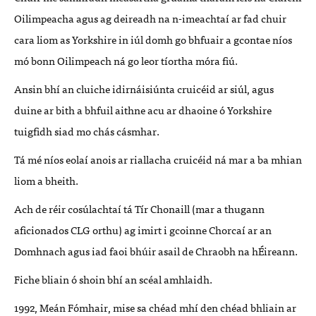
Oilimpeacha agus ag deireadh na n-imeachtaí ar fad chuir
cara liom as Yorkshire in iúl domh go bhfuair a gcontae níos
mó bonn Oilimpeach ná go leor tíortha móra fiú.
Ansin bhí an cluiche idirnáisiúnta cruicéid ar siúl, agus
duine ar bith a bhfuil aithne acu ar dhaoine ó Yorkshire
tuigfidh siad mo chás cásmhar.
Tá mé níos eolaí anois ar riallacha cruicéid ná mar a ba mhian
liom a bheith.
Ach de réir cosúlachtaí tá Tír Chonaill (mar a thugann
aficionados
CLG
orthu) ag imirt i gcoinne Chorcaí ar an
Domhnach agus iad faoi bhúir asail de Chraobh na hÉireann.
Fiche bliain ó shoin bhí an scéal amhlaidh.
1992, Meán Fómhair, mise sa chéad mhí den chéad bhliain ar