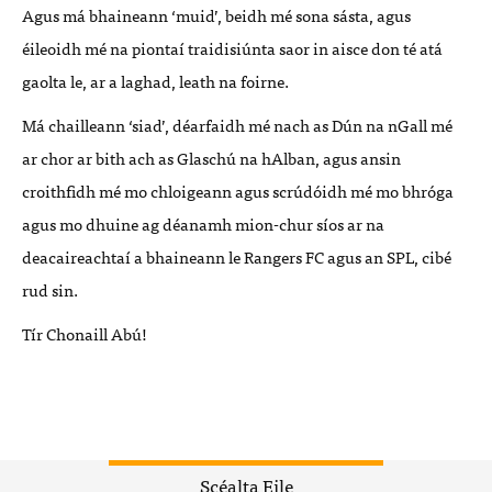
Agus má bhaineann ‘muid’, beidh mé sona sásta, agus
éileoidh mé na piontaí traidisiúnta saor in aisce don té atá
gaolta le, ar a laghad, leath na foirne.
Má chailleann ‘siad’, déarfaidh mé nach as Dún na nGall mé
ar chor ar bith ach as Glaschú na hAlban, agus ansin
croithfidh mé mo chloigeann agus scrúdóidh mé mo bhróga
agus mo dhuine ag déanamh mion-chur síos ar na
deacaireachtaí a bhaineann le Rangers FC agus an
SPL
, cibé
rud sin.
Tír Chonaill Abú!
Scéalta Eile